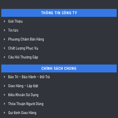
tín
lỗi
SG
E61-
03
THÔNG TIN CÔNG TY
ở
TP.
Hồ
Giới Thiệu
Chí
Minh
Tin tức
Phương Châm Bán Hàng
Chất Lượng Phục Vụ
Câu Hỏi Thường Gặp
CHÍNH SÁCH CHUNG
Bảo Trì – Bảo Hành – Đổi Trả
Giao Hàng – Lắp Đặt
Điều Khoản Sử Dụng
Thỏa Thuận Người Dùng
Qui Định Giao Hàng