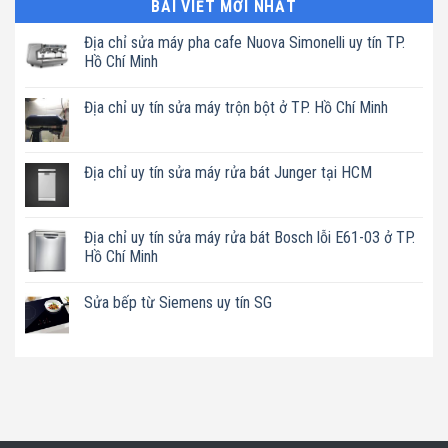
BÀI VIẾT MỚI NHẤT
Địa chỉ sửa máy pha cafe Nuova Simonelli uy tín TP.
Hồ Chí Minh
Không
có
Địa chỉ uy tín sửa máy trộn bột ở TP. Hồ Chí Minh
bình
luận
Không
ở
có
Địa
bình
chỉ
luận
Địa chỉ uy tín sửa máy rửa bát Junger tại HCM
sửa
ở
máy
Địa
Không
pha
chỉ
có
cafe
uy
bình
Nuova
tín
luận
Địa chỉ uy tín sửa máy rửa bát Bosch lỗi E61-03 ở TP.
Simonelli
sửa
ở
uy
Hồ Chí Minh
máy
Địa
tín
trộn
chỉ
TP.
Không
bột
uy
Hồ
có
ở
tín
Sửa bếp từ Siemens uy tín SG
Chí
bình
TP.
sửa
Minh
luận
Hồ
máy
Không
ở
Chí
rửa
có
Địa
Minh
bát
bình
chỉ
Junger
luận
uy
tại
ở
tín
HCM
Sửa
sửa
bếp
máy
từ
rửa
Siemens
bát
uy
Bosch