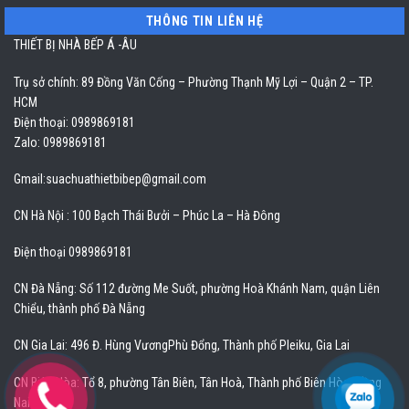
THÔNG TIN LIÊN HỆ
THIẾT BỊ NHÀ BẾP Á -ÂU
Trụ sở chính: 89 Đồng Văn Cống – Phường Thạnh Mỹ Lợi – Quận 2 – TP.
HCM
Điện thoại: 0989869181
Zalo: 0989869181
Gmail:
suachuathietbibep@gmail.com
CN Hà Nội : 100 Bạch Thái Bưởi – Phúc La – Hà Đông
Điện thoại 0989869181
CN Đà Nẵng: Số 112 đường Me Suốt, phường Hoà Khánh Nam, quận Liên
Chiểu, thành phố Đà Nẵng
CN Gia Lai: 496 Đ. Hùng VươngPhù Đổng, Thành phố Pleiku, Gia Lai
CN Biên Hòa: Tổ 8, phường Tân Biên, Tân Hoà, Thành phố Biên Hòa, Đồng
Nai