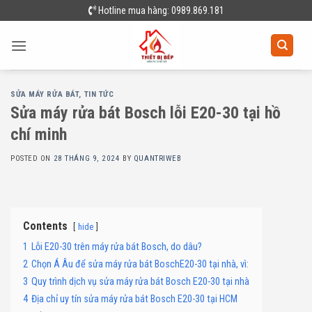
Skip
Hotline mua hàng: 0989.869.181
to
content
SỬA MÁY RỬA BÁT
,
TIN TỨC
Sửa máy rửa bát Bosch lỗi E20-30 tại hồ
chí minh
POSTED ON
28 THÁNG 9, 2024
BY
QUANTRIWEB
Contents
hide
1
Lỗi E20-30 trên máy rửa bát Bosch, do dâu?
2
Chọn Á Âu để sửa máy rửa bát BoschE20-30 tại nhà, vì:
3
Quy trình dịch vụ sửa máy rửa bát Bosch E20-30 tại nhà
4
Địa chỉ uy tín sửa máy rửa bát Bosch E20-30 tại HCM