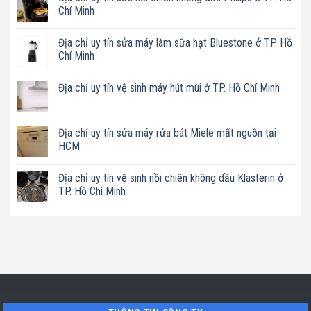
Chí Minh
Không
có
Địa chỉ uy tín sửa máy làm sữa hạt Bluestone ở TP. Hồ
bình
luận
Chí Minh
ở
Địa
Không
chỉ
có
Địa chỉ uy tín vệ sinh máy hút mùi ở TP. Hồ Chí Minh
uy
bình
tín
luận
Không
sửa
ở
có
nồi
Địa
bình
chiên
chỉ
luận
Địa chỉ uy tín sửa máy rửa bát Miele mất nguồn tại
không
uy
ở
dầu
tín
HCM
Địa
Philips
sửa
chỉ
ở
máy
Không
uy
TP.
làm
có
tín
Địa chỉ uy tín vệ sinh nồi chiên không dầu Klasterin ở
Hồ
sữa
bình
vệ
Chí
hạt
luận
TP. Hồ Chí Minh
sinh
Minh
Bluestone
ở
máy
ở
Địa
Không
hút
TP.
chỉ
có
mùi
Hồ
uy
bình
ở
Chí
tín
luận
TP.
Minh
sửa
ở
Hồ
máy
Địa
Chí
rửa
chỉ
Minh
bát
uy
Miele
tín
mất
vệ
nguồn
sinh
tại
nồi