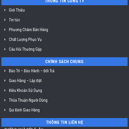
THÔNG TIN CÔNG TY
HCM
chiên
không
dầu
Giới Thiệu
Klasterin
ở
Tin tức
TP.
Hồ
Chí
Phương Châm Bán Hàng
Minh
Chất Lượng Phục Vụ
Câu Hỏi Thường Gặp
CHÍNH SÁCH CHUNG
Bảo Trì – Bảo Hành – Đổi Trả
Giao Hàng – Lắp Đặt
Điều Khoản Sử Dụng
Thỏa Thuận Người Dùng
Qui Định Giao Hàng
THÔNG TIN LIÊN HỆ