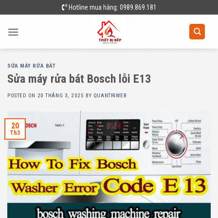
Skip
Hotline mua hàng: 0989.869.181
to
content
SỬA MÁY RỬA BÁT
Sửa máy rửa bát Bosch lỗi E13
POSTED ON
20 THÁNG 3, 2025
BY
QUANTRIWEB
20
Th3