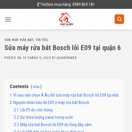
Skip
Hotline mua hàng: 0989.869.181
to
content
SỬA MÁY RỬA BÁT
,
TIN TỨC
Sửa máy rửa bát Bosch lỗi E09 tại quận 6
POSTED ON
10 THÁNG 9, 2023
BY
QUANTRIWEB
Contents
hide
1
Vì sao nên chọn Á Âu để sửa máy rửa bát Bosch lỗi E09 tại nhà
2
Nguyên nhân báo lỗi E09 ở máy rửa bát Bosch
2.1
Lỗi E9 do côn trùng
2.2
Dư thừa lượng canxi trong nước
2.3
Máy rửa bát Bosch lỗi E09 do lỏng dây cắm