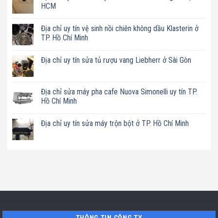
HCM
Không
có
Địa chỉ uy tín vệ sinh nồi chiên không dầu Klasterin ở
bình
luận
TP. Hồ Chí Minh
ở
Địa
Không
chỉ
có
Địa chỉ uy tín sửa tủ rượu vang Liebherr ở Sài Gòn
uy
bình
tín
luận
Không
sửa
ở
có
máy
Địa
bình
rửa
chỉ
luận
Địa chỉ sửa máy pha cafe Nuova Simonelli uy tín TP.
bát
uy
ở
Miele
tín
Hồ Chí Minh
Địa
mất
vệ
chỉ
nguồn
sinh
Không
uy
tại
nồi
có
tín
Địa chỉ uy tín sửa máy trộn bột ở TP. Hồ Chí Minh
HCM
chiên
bình
sửa
không
luận
tủ
Không
dầu
ở
rượu
có
Klasterin
Địa
vang
bình
ở
chỉ
Liebherr
luận
TP.
sửa
ở
ở
Hồ
máy
Sài
Địa
Chí
pha
Gòn
chỉ
Minh
cafe
uy
Nuova
tín
Simonelli
sửa
uy
máy
tín
trộn
TP.
bột
Hồ
ở