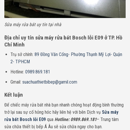
Sửa máy rửa bát uy tín tại nhà
Địa chỉ uy tín sửa máy rửa bát Bosch lỗi E09 ở TP. Hồ
Chí Minh
Trụ sở chính:
89 Đồng Văn Cống- Phường Thạnh Mỹ Lợi- Quận
2- TPHCM
Hotline:
0989.869.181
Gmail:
suachuathietbibep@gamil.com
Kết luận
Để chiếc máy rửa bát nhà bạn nhanh chóng hoạt động bình thường
trở lại sau sự cố hỏng hóc hãy liên hệ với bên Dịch vụ
Sửa máy
rửa bát Bosch lỗi E09
qua
Hotline: 0989.869.181
– Trung tâm
sửa chữa thiết bị bếp Á Âu sẽ sửa chữa ngay cho bạn.