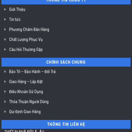
THÔNG TIN CÔNG TY
Chí
TP.
Minh
Hồ
Giới Thiệu
Chí
Minh
Tin tức
Phương Châm Bán Hàng
Chất Lượng Phục Vụ
Câu Hỏi Thường Gặp
CHÍNH SÁCH CHUNG
Bảo Trì – Bảo Hành – Đổi Trả
Giao Hàng – Lắp Đặt
Điều Khoản Sử Dụng
Thỏa Thuận Người Dùng
Qui Định Giao Hàng
THÔNG TIN LIÊN HỆ