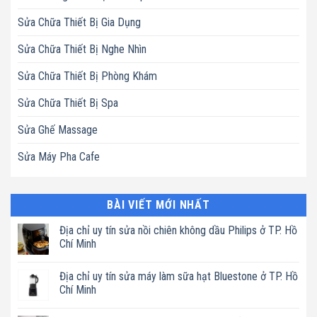
Sửa Chữa Thiết Bị Gia Dụng
Sửa Chữa Thiết Bị Nghe Nhìn
Sửa Chữa Thiết Bị Phòng Khám
Sửa Chữa Thiết Bị Spa
Sửa Ghế Massage
Sửa Máy Pha Cafe
BÀI VIẾT MỚI NHẤT
Địa chỉ uy tín sửa nồi chiên không dầu Philips ở TP. Hồ
Chí Minh
Không
có
Địa chỉ uy tín sửa máy làm sữa hạt Bluestone ở TP. Hồ
bình
luận
Chí Minh
ở
Địa
Không
chỉ
có