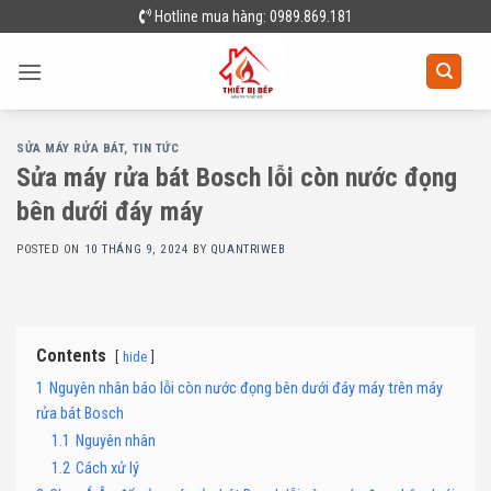
Skip
Hotline mua hàng: 0989.869.181
to
content
SỬA MÁY RỬA BÁT
,
TIN TỨC
Sửa máy rửa bát Bosch lỗi còn nước đọng
bên dưới đáy máy
POSTED ON
10 THÁNG 9, 2024
BY
QUANTRIWEB
Contents
hide
1
Nguyên nhân báo lỗi còn nước đọng bên dưới đáy máy trên máy
rửa bát Bosch
1.1
Nguyên nhân
1.2
Cách xử lý