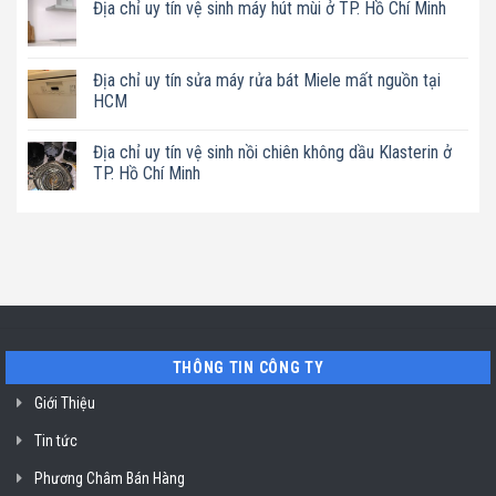
Địa chỉ uy tín vệ sinh máy hút mùi ở TP. Hồ Chí Minh
uy
bình
tín
luận
Không
sửa
ở
có
nồi
Địa
bình
chiên
chỉ
luận
Địa chỉ uy tín sửa máy rửa bát Miele mất nguồn tại
không
uy
ở
dầu
tín
HCM
Địa
Philips
sửa
chỉ
ở
máy
Không
uy
TP.
làm
có
tín
Địa chỉ uy tín vệ sinh nồi chiên không dầu Klasterin ở
Hồ
sữa
bình
vệ
Chí
hạt
luận
TP. Hồ Chí Minh
sinh
Minh
Bluestone
ở
máy
ở
Địa
Không
hút
TP.
chỉ
có
mùi
Hồ
uy
bình
ở
Chí
tín
luận
TP.
Minh
sửa
ở
Hồ
máy
Địa
Chí
rửa
chỉ
Minh
bát
uy
Miele
tín
mất
vệ
nguồn
sinh
tại
nồi
THÔNG TIN CÔNG TY
HCM
chiên
không
dầu
Giới Thiệu
Klasterin
ở
Tin tức
TP.
Hồ
Chí
Phương Châm Bán Hàng
Minh