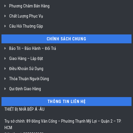
Hồ
Phương Châm Bán Hàng
Chí
Minh
Chất Lượng Phục Vụ
Câu Hỏi Thường Gặp
CHÍNH SÁCH CHUNG
Bảo Trì – Bảo Hành – Đổi Trả
Giao Hàng – Lắp Đặt
Điều Khoản Sử Dụng
Thỏa Thuận Người Dùng
Qui Định Giao Hàng
THÔNG TIN LIÊN HỆ
THIẾT BỊ NHÀ BẾP Á -ÂU
Trụ sở chính: 89 Đồng Văn Cống – Phường Thạnh Mỹ Lợi – Quận 2 – TP.
HCM