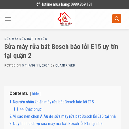
Skip
Hotline mua hàng: 0989.869.181
to
content
SỬA MÁY RỬA BÁT
,
TIN TỨC
Sửa máy rửa bát Bosch báo lỗi E15 uy tín
tại quận 2
POSTED ON
5 THÁNG 11, 2024
BY
QUANTRIWEB
Contents
hide
1
Nguyên nhân khiến máy rửa bát Bosch báo lỗi E15
1.1
>> Khắc phục:
2
Vì sao nên chọn Á Âu để sửa máy rửa bát Bosch lỗi E15 tại nhà
3
Quy trình dịch vụ sửa máy rửa bát Bosch lỗi E15 tại nhà