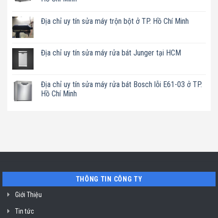
chỉ
Không
uy
có
tín
Địa chỉ uy tín sửa máy trộn bột ở TP. Hồ Chí Minh
bình
sửa
luận
tủ
Không
ở
rượu
có
Địa
vang
bình
chỉ
Liebherr
luận
Địa chỉ uy tín sửa máy rửa bát Junger tại HCM
sửa
ở
ở
máy
Sài
Địa
Không
pha
Gòn
chỉ
có
cafe
uy
bình
Nuova
tín
luận
Địa chỉ uy tín sửa máy rửa bát Bosch lỗi E61-03 ở TP.
Simonelli
sửa
ở
uy
Hồ Chí Minh
máy
Địa
tín
trộn
chỉ
TP.
Không
bột
uy
Hồ
có
ở
tín
Chí
bình
TP.
sửa
Minh
luận
Hồ
máy
ở
Chí
rửa
Địa
Minh
bát
chỉ
Junger
uy
tại
tín
HCM
sửa
máy
rửa
THÔNG TIN CÔNG TY
bát
Bosch
lỗi
Giới Thiệu
E61-
03
Tin tức
ở
TP.