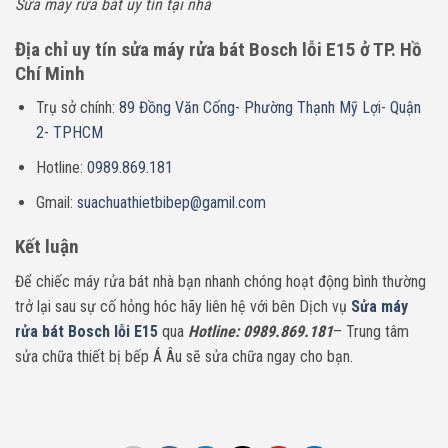
Sửa máy rửa bát uy tín tại nhà
Địa chỉ uy tín sửa máy rửa bát Bosch lỗi E15 ở TP. Hồ
Chí Minh
Trụ sở chính:
89 Đồng Văn Cống- Phường Thạnh Mỹ Lợi- Quận
2- TPHCM
Hotline:
0989.869.181
Gmail:
suachuathietbibep@gamil.com
Kết luận
Để chiếc máy rửa bát nhà bạn nhanh chóng hoạt động bình thường
trở lại sau sự cố hỏng hóc hãy liên hệ với bên Dịch vụ
Sửa máy
rửa bát Bosch lỗi E15
qua
Hotline: 0989.869.181
– Trung tâm
sửa chữa thiết bị bếp Á Âu sẽ sửa chữa ngay cho bạn.