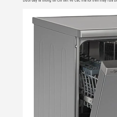
Dưới đây là thông tin chi tiết về các mã lỗi trên máy rửa b