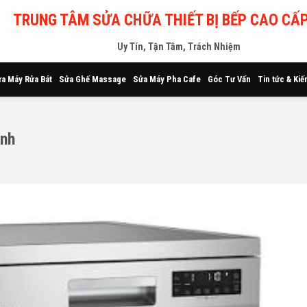
TRUNG TÂM SỬA CHỮA THIẾT BỊ BẾP CAO CẤP
Uy Tín, Tận Tâm, Trách Nhiệm
a Máy Rửa Bát
Sửa Ghế Massage
Sửa Máy Pha Cafe
Góc Tư Vấn
Tin tức & Kiế
inh