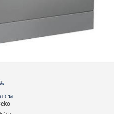
 Âu
à Hà Nội
Beko