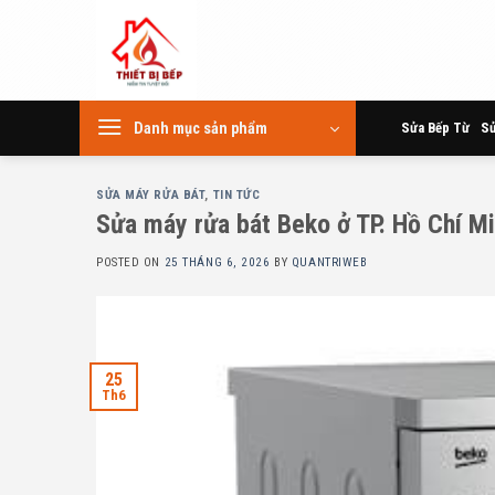
Skip
to
content
Danh mục sản phẩm
Sửa Bếp Từ
Sử
SỬA MÁY RỬA BÁT
,
TIN TỨC
Sửa máy rửa bát Beko ở TP. Hồ Chí M
POSTED ON
25 THÁNG 6, 2026
BY
QUANTRIWEB
25
Th6