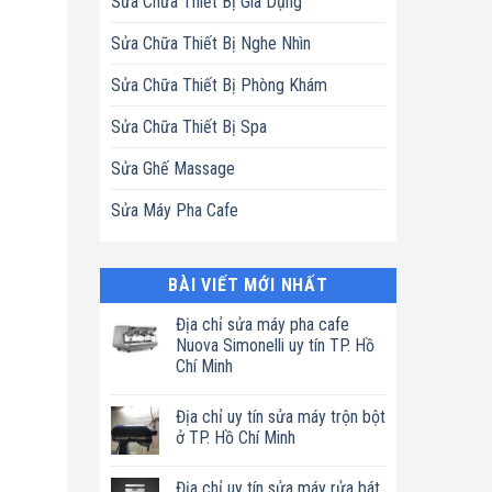
Sửa Chữa Thiết Bị Gia Dụng
Sửa Chữa Thiết Bị Nghe Nhìn
Sửa Chữa Thiết Bị Phòng Khám
Sửa Chữa Thiết Bị Spa
Sửa Ghế Massage
Sửa Máy Pha Cafe
BÀI VIẾT MỚI NHẤT
Địa chỉ sửa máy pha cafe
Nuova Simonelli uy tín TP. Hồ
Chí Minh
Không
có
Địa chỉ uy tín sửa máy trộn bột
bình
luận
ở TP. Hồ Chí Minh
ở
Địa
Không
chỉ
có
Địa chỉ uy tín sửa máy rửa bát
sửa
bình