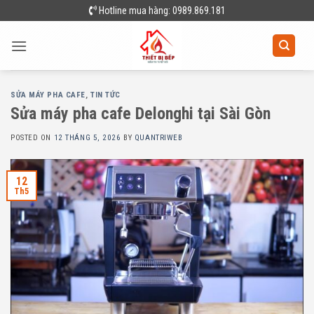
Skip
Hotline mua hàng: 0989.869.181
to
content
SỬA MÁY PHA CAFE
,
TIN TỨC
Sửa máy pha cafe Delonghi tại Sài Gòn
POSTED ON
12 THÁNG 5, 2026
BY
QUANTRIWEB
12
Th5