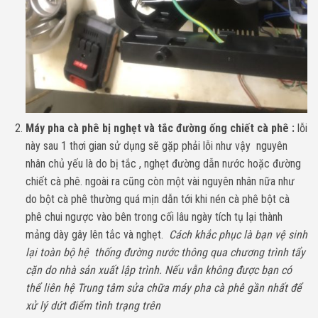
Máy pha cà phê bị nghẹt và tắc đường ống chiết cà phê :
lỗi
này sau 1 thơi gian sử dụng sẽ gặp phải lỗi như vậy nguyên
nhân chủ yếu là do bị tắc , nghẹt đường dẫn nước hoặc đường
chiết cà phê. ngoài ra cũng còn một vài nguyên nhân nữa như
do bột cà phê thường quá mịn dẫn tới khi nén cà phê bột cà
phê chui ngược vào bên trong cối lâu ngày tích tụ lại thành
mảng dày gây lên tắc và nghẹt.
Cách khắc phục là bạn vệ sinh
lại toàn bộ hệ thống đường nước thông qua chương trình tẩy
cặn do nhà sản xuất lập trình. Nếu vẫn không được bạn có
thể liên hệ Trung tâm sửa chữa máy pha cà phê gần nhất để
xử lý dứt điểm tình trạng trên