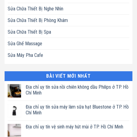
Sửa Chữa Thiết Bị Nghe Nhìn
Sửa Chữa Thiết Bị Phòng Khám
Sửa Chữa Thiết Bị Spa
Sửa Ghế Massage
Sửa Máy Pha Cafe
BÀI VIẾT MỚI NHẤT
Địa chỉ uy tín sửa nồi chiên không dầu Philips ở TP. Hồ
Chí Minh
Không
có
Địa chỉ uy tín sửa máy làm sữa hạt Bluestone ở TP. Hồ
bình
luận
Chí Minh
ở
Địa
Không
chỉ
có
Địa chỉ uy tín vệ sinh máy hút mùi ở TP. Hồ Chí Minh
uy
bình
tín
luận
Không
sửa
ở