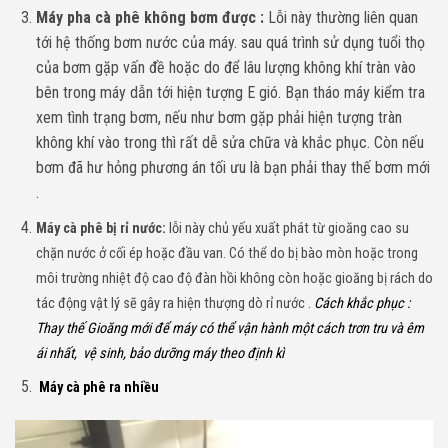
Máy pha cà phê không bơm được :
Lỗi này thường liên quan
tới hệ thống bơm nước của máy. sau quá trình sử dụng tuổi thọ
của bơm gặp vấn đề hoặc do để lâu lượng không khí tràn vào
bên trong máy dẫn tới hiện tượng E gió. Bạn tháo máy kiểm tra
xem tình trạng bơm, nếu như bơm gặp phải hiện tượng tràn
không khí vào trong thì rất dễ sửa chữa và khắc phục. Còn nếu
bơm đã hư hỏng phương án tối ưu là bạn phải thay thế bơm mới
.
Máy cà phê bị rỉ nước:
lỗi này chủ yếu xuất phát từ gioăng cao su
chặn nước ở cối ép hoặc đầu van. Có thể do bị bào mòn hoặc trong
môi trường nhiệt độ cao độ đàn hồi không còn hoặc gioăng bị rách do
tác động vật lý sẽ gây ra hiện thượng dò rỉ nước .
Cách khắc phục :
Thay thế Gioăng mới để máy có thể vận hành một cách trơn tru và êm
ái nhất, vệ sinh, bảo dưỡng máy theo định kì
Máy cà phê ra nhiều