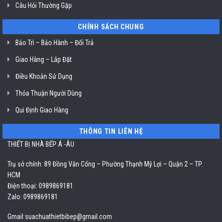
Câu Hỏi Thường Gặp
CHÍNH SÁCH CHUNG
Bảo Trì – Bảo Hành – Đổi Trả
Giao Hàng – Lắp Đặt
Điều Khoản Sử Dụng
Thỏa Thuận Người Dùng
Qui Định Giao Hàng
THÔNG TIN LIÊN HỆ
THIẾT BỊ NHÀ BẾP Á -ÂU
Trụ sở chính: 89 Đồng Văn Cống – Phường Thạnh Mỹ Lợi – Quận 2 – TP.
HCM
Điện thoại: 0989869181
Zalo: 0989869181
Gmail:
suachuathietbibep@gmail.com