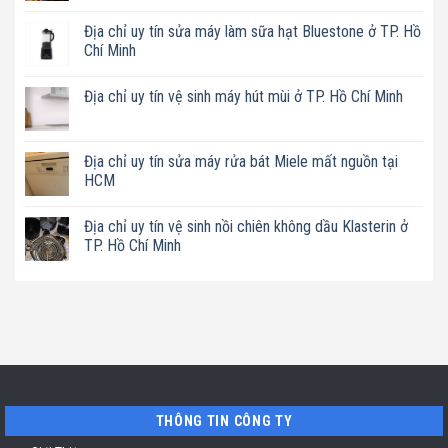
Không
có
Địa chỉ uy tín sửa máy làm sữa hạt Bluestone ở TP. Hồ
bình
luận
Chí Minh
ở
Địa
Không
chỉ
có
Địa chỉ uy tín vệ sinh máy hút mùi ở TP. Hồ Chí Minh
uy
bình
tín
luận
Không
sửa
ở
có
nồi
Địa
bình
chiên
chỉ
luận
Địa chỉ uy tín sửa máy rửa bát Miele mất nguồn tại
không
uy
ở
dầu
tín
HCM
Địa
Philips
sửa
chỉ
ở
máy
Không
uy
TP.
làm
có
tín
Địa chỉ uy tín vệ sinh nồi chiên không dầu Klasterin ở
Hồ
sữa
bình
vệ
Chí
hạt
luận
TP. Hồ Chí Minh
sinh
Minh
Bluestone
ở
máy
ở
Địa
Không
hút
TP.
chỉ
có
mùi
Hồ
uy
bình
ở
Chí
tín
luận
TP.
Minh
sửa
ở
Hồ
máy
Địa
Chí
rửa
chỉ
Minh
bát
uy
Miele
tín
mất
vệ
nguồn
sinh
tại
nồi
THÔNG TIN CÔNG TY
HCM
chiên
không
dầu