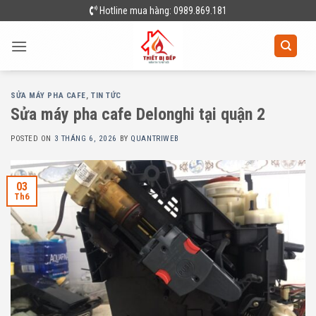
Skip
Hotline mua hàng: 0989.869.181
to
content
SỬA MÁY PHA CAFE
,
TIN TỨC
Sửa máy pha cafe Delonghi tại quận 2
POSTED ON
3 THÁNG 6, 2026
BY
QUANTRIWEB
03
Th6