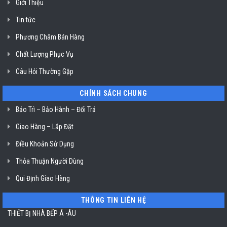
Giới Thiệu
Klasterin
ở
Tin tức
TP.
Hồ
Chí
Phương Châm Bán Hàng
Minh
Chất Lượng Phục Vụ
Câu Hỏi Thường Gặp
CHÍNH SÁCH CHUNG
Bảo Trì – Bảo Hành – Đổi Trả
Giao Hàng – Lắp Đặt
Điều Khoản Sử Dụng
Thỏa Thuận Người Dùng
Qui Định Giao Hàng
THÔNG TIN LIÊN HỆ
THIẾT BỊ NHÀ BẾP Á -ÂU