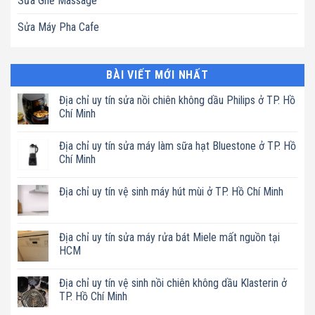
Sửa Ghế Massage
Sửa Máy Pha Cafe
BÀI VIẾT MỚI NHẤT
Địa chỉ uy tín sửa nồi chiên không dầu Philips ở TP. Hồ
Chí Minh
Không
có
Địa chỉ uy tín sửa máy làm sữa hạt Bluestone ở TP. Hồ
bình
luận
Chí Minh
ở
Địa
Không
chỉ
có
Địa chỉ uy tín vệ sinh máy hút mùi ở TP. Hồ Chí Minh
uy
bình
tín
luận
Không
sửa
ở
có
nồi
Địa
bình
chiên
chỉ
luận
Địa chỉ uy tín sửa máy rửa bát Miele mất nguồn tại
không
uy
ở
dầu
tín
HCM
Địa
Philips
sửa
chỉ
ở
máy
Không
uy
TP.
làm
có
tín
Địa chỉ uy tín vệ sinh nồi chiên không dầu Klasterin ở
Hồ
sữa
bình
vệ
Chí
hạt
luận
TP. Hồ Chí Minh
sinh
Minh
Bluestone
ở
máy
ở
Địa
Không