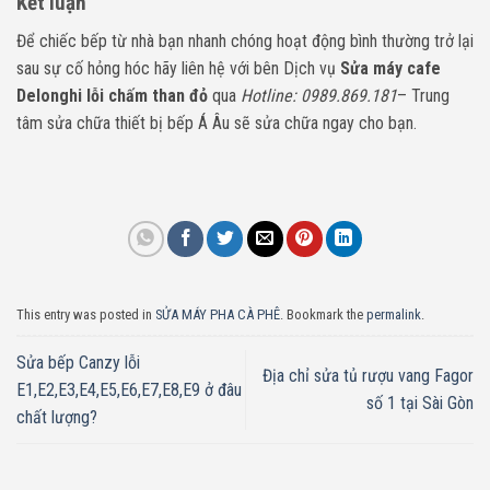
Kết luận
Để chiếc bếp từ nhà bạn nhanh chóng hoạt động bình thường trở lại
sau sự cố hỏng hóc hãy liên hệ với bên Dịch vụ
Sửa máy cafe
Delonghi lỗi chấm than đỏ
qua
Hotline: 0989.869.181
– Trung
tâm sửa chữa thiết bị bếp Á Âu sẽ sửa chữa ngay cho bạn.
This entry was posted in
SỬA MÁY PHA CÀ PHÊ
. Bookmark the
permalink
.
Sửa bếp Canzy lỗi
Địa chỉ sửa tủ rượu vang Fagor
E1,E2,E3,E4,E5,E6,E7,E8,E9 ở đâu
số 1 tại Sài Gòn
chất lượng?