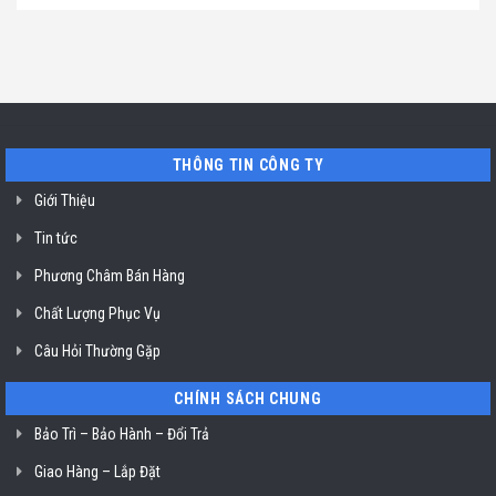
hút
TP.
chỉ
có
mùi
Hồ
uy
bình
ở
Chí
tín
luận
TP.
Minh
sửa
ở
Hồ
máy
Địa
Chí
rửa
chỉ
Minh
bát
uy
Miele
tín
mất
vệ
nguồn
sinh
tại
nồi
THÔNG TIN CÔNG TY
HCM
chiên
không
dầu
Giới Thiệu
Klasterin
ở
Tin tức
TP.
Hồ
Chí
Phương Châm Bán Hàng
Minh
Chất Lượng Phục Vụ
Câu Hỏi Thường Gặp
CHÍNH SÁCH CHUNG
Bảo Trì – Bảo Hành – Đổi Trả
Giao Hàng – Lắp Đặt