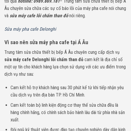
tôi qua
hotline: 0989.869.181
– Trung tâm sửa chữa thiết bị bếp Á
Âu chuyên sửa chữa các sự cố báo lỗi của máy pha cafe nói chung
và
sửa máy cafe lỗi chấm than đỏ
nói riêng.
Sửa máy pha cafe Delonghi
Vì sao nên sửa máy pha cafe tại Á Âu
Trung tâm sửa chữa thiết bị bếp Á Âu chuyên cung cấp dịch vụ
sửa máy cafe Delonghi lỗi chấm than đỏ
cam kết là địa chỉ số
một uy tín cho khách hàng lựa chọn sử dụng với các ưu điểm trong
dịch vụ như sau:
Cam kết hỗ trợ khách hàng sau 30 phút kể từ khi tiếp nhận yêu
cầu dịch vụ trên địa bàn TP. Hồ Chí Minh.
Cam kết toàn bộ linh kiện động cơ thay thế sửa chữa đều là
hàng chính hãng, có chính sách bảo hành lâu dài từ phía nhà sản
xuất.
Đội ngũ kỹ thuật viên được đào tạo chuyên nghiệp dày dặn kinh