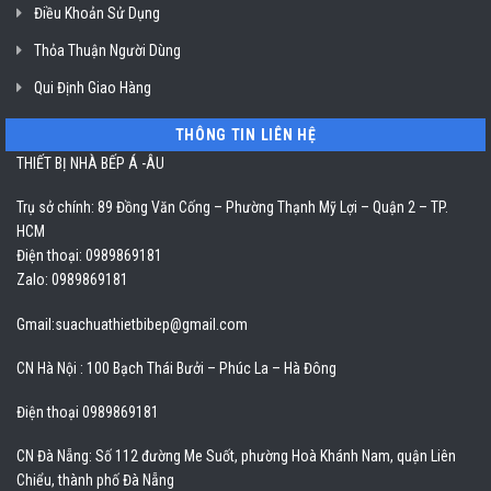
Điều Khoản Sử Dụng
Thỏa Thuận Người Dùng
Qui Định Giao Hàng
THÔNG TIN LIÊN HỆ
THIẾT BỊ NHÀ BẾP Á -ÂU
Trụ sở chính: 89 Đồng Văn Cống – Phường Thạnh Mỹ Lợi – Quận 2 – TP.
HCM
Điện thoại: 0989869181
Zalo: 0989869181
Gmail:
suachuathietbibep@gmail.com
CN Hà Nội : 100 Bạch Thái Bưởi – Phúc La – Hà Đông
Điện thoại 0989869181
CN Đà Nẵng: Số 112 đường Me Suốt, phường Hoà Khánh Nam, quận Liên
Chiểu, thành phố Đà Nẵng