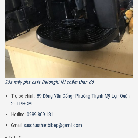
Sửa máy pha cafe Delonghi lỗi chấm than đỏ
Trụ sở chính:
89 Đồng Văn Cống- Phường Thạnh Mỹ Lợi- Quận
2- TPHCM
Hotline:
0989.869.181
Gmail:
suachuathietbibep@gamil.com