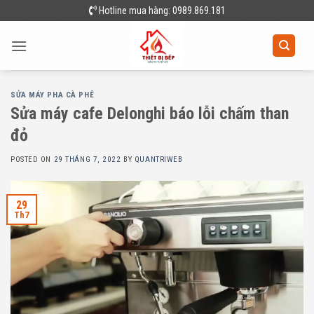
Skip
Hotline mua hàng: 0989.869.181
to
content
SỬA MÁY PHA CÀ PHÊ
Sửa máy cafe Delonghi báo lỗi chấm than
đỏ
POSTED ON
29 THÁNG 7, 2022
BY
QUANTRIWEB
29
Th7