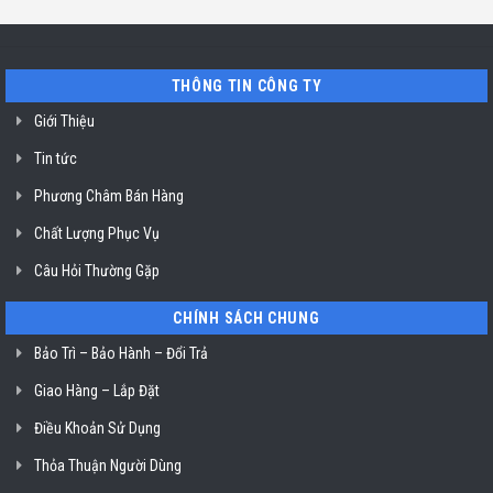
rửa
Siemens
bát
uy
Bosch
tín
lỗi
SG
E61-
03
THÔNG TIN CÔNG TY
ở
TP.
Hồ
Giới Thiệu
Chí
Minh
Tin tức
Phương Châm Bán Hàng
Chất Lượng Phục Vụ
Câu Hỏi Thường Gặp
CHÍNH SÁCH CHUNG
Bảo Trì – Bảo Hành – Đổi Trả
Giao Hàng – Lắp Đặt
Điều Khoản Sử Dụng
Thỏa Thuận Người Dùng