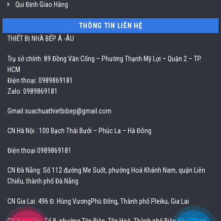
Qui Định Giao Hàng
THÔNG TIN LIÊN HỆ
THIẾT BỊ NHÀ BẾP Á -ÂU
Trụ sở chính: 89 Đồng Văn Cống – Phường Thạnh Mỹ Lợi – Quận 2 – TP.
HCM
Điện thoại: 0989869181
Zalo: 0989869181
Gmail:
suachuathietbibep@gmail.com
CN Hà Nội : 100 Bạch Thái Bưởi – Phúc La – Hà Đông
Điện thoại 0989869181
CN Đà Nẵng: Số 112 đường Me Suốt, phường Hoà Khánh Nam, quận Liên
Chiểu, thành phố Đà Nẵng
CN Gia Lai: 496 Đ. Hùng VươngPhù Đổng, Thành phố Pleiku, Gia Lai
CN Biên Hòa: Tổ 8, phường Tân Biên, Tân Hoà, Thành phố Biên Hòa, Đồng