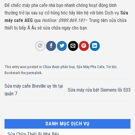
Để chiếc máy pha cafe nhà bạn nhanh chóng hoạt động bình
thường trở lại sau sự cố hỏng hóc hãy liên hệ với bên Dịch vụ
Sửa
máy cafe AEG
qua
Hotline: 0989.869.181
– Trung tâm sửa chữa
thiết bị bếp Á Âu sẽ sửa chữa ngay cho bạn.
This entry was posted in
Chưa được phân loại
,
Sửa Máy Pha Cafe
,
Tin tức
.
Bookmark the
permalink
.
Sửa máy cafe Breville uy tín tại
Sửa máy rửa bát Siemens lỗi E03
quận 7
DANH MỤC DỊCH VỤ
Sửa Chữa Thiết Bị Nhà Bếp