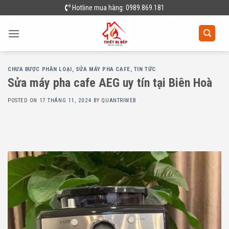
Skip
Hotline mua hàng: 0989.869.181
to
content
CHƯA ĐƯỢC PHÂN LOẠI
,
SỬA MÁY PHA CAFE
,
TIN TỨC
Sửa máy pha cafe AEG uy tín tại Biên Hoà
POSTED ON
17 THÁNG 11, 2024
BY
QUANTRIWEB