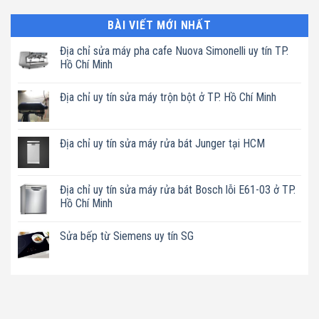
BÀI VIẾT MỚI NHẤT
Địa chỉ sửa máy pha cafe Nuova Simonelli uy tín TP.
Hồ Chí Minh
Không
có
Địa chỉ uy tín sửa máy trộn bột ở TP. Hồ Chí Minh
bình
luận
Không
ở
có
Địa
bình
chỉ
luận
Địa chỉ uy tín sửa máy rửa bát Junger tại HCM
sửa
ở
máy
Địa
Không
pha
chỉ
có
cafe
uy
bình
Nuova
tín
luận
Địa chỉ uy tín sửa máy rửa bát Bosch lỗi E61-03 ở TP.
Simonelli
sửa
ở
uy
Hồ Chí Minh
máy
Địa
tín
trộn
chỉ
TP.
Không
bột
uy
Hồ
có
ở
tín
Sửa bếp từ Siemens uy tín SG
Chí
bình
TP.
sửa
Minh
luận
Hồ
máy
Không
ở
Chí
rửa
có
Địa
Minh
bát
bình
chỉ
Junger
luận
uy
tại
ở
tín
HCM
Sửa
sửa
bếp
máy
từ