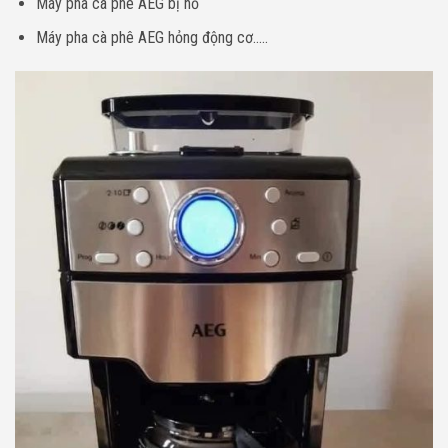
Máy pha cà phê AEG bị nổ
Máy pha cà phê AEG hỏng động cơ…..