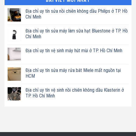
BÀI VIẾT MỚI NHẤT
Địa chỉ uy tín sửa nồi chiên không dầu Philips ở TP. Hồ
Chí Minh
Không
có
Địa chỉ uy tín sửa máy làm sữa hạt Bluestone ở TP. Hồ
bình
luận
Chí Minh
ở
Địa
Không
chỉ
có
Địa chỉ uy tín vệ sinh máy hút mùi ở TP. Hồ Chí Minh
uy
bình
tín
luận
Không
sửa
ở
có
nồi
Địa
bình
chiên
chỉ
luận
Địa chỉ uy tín sửa máy rửa bát Miele mất nguồn tại
không
uy
ở
dầu
tín
HCM
Địa
Philips
sửa
chỉ
ở
máy
Không
uy
TP.
làm
có
tín
Địa chỉ uy tín vệ sinh nồi chiên không dầu Klasterin ở
Hồ
sữa
bình
vệ
Chí
hạt
luận
TP. Hồ Chí Minh
sinh
Minh
Bluestone
ở
máy
ở
Địa
Không
hút
TP.
chỉ
có
mùi
Hồ
uy
bình
ở
Chí
tín
luận
TP.
Minh
sửa
ở
Hồ
máy
Địa
Chí
rửa
chỉ
Minh
bát
uy
Miele
tín