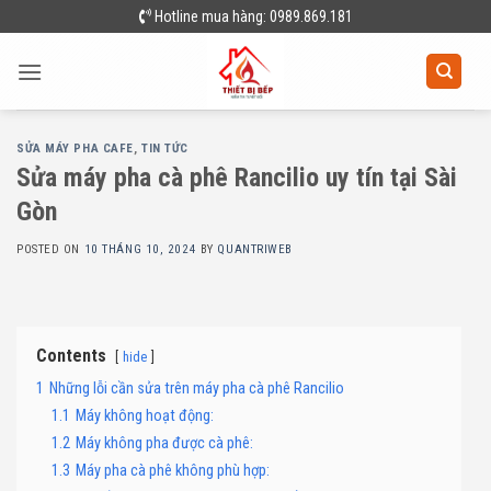
Skip
Hotline mua hàng: 0989.869.181
to
content
SỬA MÁY PHA CAFE
,
TIN TỨC
Sửa máy pha cà phê Rancilio uy tín tại Sài
Gòn
POSTED ON
10 THÁNG 10, 2024
BY
QUANTRIWEB
Contents
hide
1
Những lỗi cần sửa trên máy pha cà phê Rancilio
1.1
Máy không hoạt động:
1.2
Máy không pha được cà phê:
1.3
Máy pha cà phê không phù hợp: