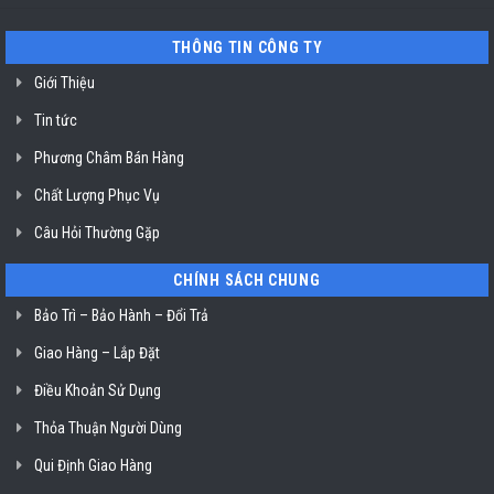
mất
vệ
nguồn
sinh
tại
nồi
THÔNG TIN CÔNG TY
HCM
chiên
không
dầu
Giới Thiệu
Klasterin
ở
Tin tức
TP.
Hồ
Chí
Phương Châm Bán Hàng
Minh
Chất Lượng Phục Vụ
Câu Hỏi Thường Gặp
CHÍNH SÁCH CHUNG
Bảo Trì – Bảo Hành – Đổi Trả
Giao Hàng – Lắp Đặt
Điều Khoản Sử Dụng
Thỏa Thuận Người Dùng
Qui Định Giao Hàng