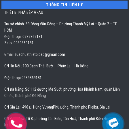
THÔNG TIN LIÊN HỆ
THIẾT BỊ NHÀ BẾP Á -ÂU
Trụ sở chính: 89 Đồng Văn Cống – Phường Thạnh Mỹ Lợi – Quận 2 – TP.
HCM
Điện thoại: 0989869181
Zalo: 0989869181
Gmail:
suachuathietbibep@gmail.com
CN Hà Nội : 100 Bạch Thái Bưởi – Phúc La – Hà Đông
Điện thoại 0989869181
CN Đà Nẵng: Số 112 đường Me Suốt, phường Hoà Khánh Nam, quận Liên
Chiểu, thành phố Đà Nẵng
CN Gia Lai: 496 Đ. Hùng VươngPhù Đổng, Thành phố Pleiku, Gia Lai
CN Biên Hòa: Tổ 8, phường Tân Biên, Tân Hoà, Thành phố Biên Hòa, Đồng
Nai