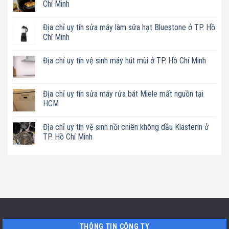
Chí Minh
Không
có
Địa chỉ uy tín sửa máy làm sữa hạt Bluestone ở TP. Hồ
bình
luận
Chí Minh
ở
Địa
Không
chỉ
có
Địa chỉ uy tín vệ sinh máy hút mùi ở TP. Hồ Chí Minh
uy
bình
tín
luận
Không
sửa
ở
có
nồi
Địa
bình
chiên
chỉ
luận
Địa chỉ uy tín sửa máy rửa bát Miele mất nguồn tại
không
uy
ở
dầu
tín
HCM
Địa
Philips
sửa
chỉ
ở
máy
Không
uy
TP.
làm
có
tín
Địa chỉ uy tín vệ sinh nồi chiên không dầu Klasterin ở
Hồ
sữa
bình
vệ
Chí
hạt
luận
TP. Hồ Chí Minh
sinh
Minh
Bluestone
ở
máy
ở
Địa
Không
hút
TP.
chỉ
có
mùi
Hồ
uy
bình
ở
Chí
tín
luận
TP.
Minh
sửa
ở
Hồ
máy
Địa
Chí
rửa
chỉ
Minh
bát
uy
Miele
tín
mất
vệ
nguồn
sinh
tại
nồi
THÔNG TIN CÔNG TY
HCM
chiên