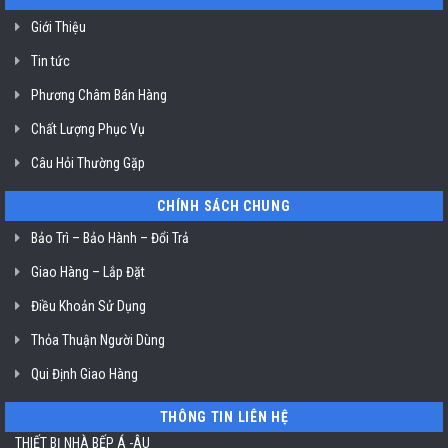
không
dầu
Giới Thiệu
Klasterin
ở
Tin tức
TP.
Hồ
Chí
Phương Châm Bán Hàng
Minh
Chất Lượng Phục Vụ
Câu Hỏi Thường Gặp
CHÍNH SÁCH CHUNG
Bảo Trì – Bảo Hành – Đổi Trả
Giao Hàng – Lắp Đặt
Điều Khoản Sử Dụng
Thỏa Thuận Người Dùng
Qui Định Giao Hàng
THÔNG TIN LIÊN HỆ
THIẾT BỊ NHÀ BẾP Á -ÂU