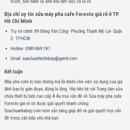
trước, tiến hành vệ sinh khu làm việc và ra về.
Địa chỉ uy tín sửa máy pha cafe Foresto giá rẻ ở TP.
Hồ Chí Minh
Trụ sở chính:
89 Đồng Văn Cống- Phường Thạnh Mỹ Lợi- Quận
2- TPHCM
Hotline: 0989.869.181
Gmail:
suachuathietbibep@gamil.com
Kết luận
Máy pha cafe bị báo những mã lỗi khiến cho việc sử dụng của gia
đình bạn bị gián đoạn, đừng lo lắng. Hãy liên hệ với Trung tâm sửa
chữa thiết bị bếp cao cấp Á Âu mọi vấn đề về
Sửa máy pha cafe
Foresto giá rẻ
sẽ được giải quyết nhanh chóng.
Suachuanhabep.com luôn sẵn sàng giúp đỡ và giải quyết mọi vấn
đề trong căn bếp yêu nhà bạn.