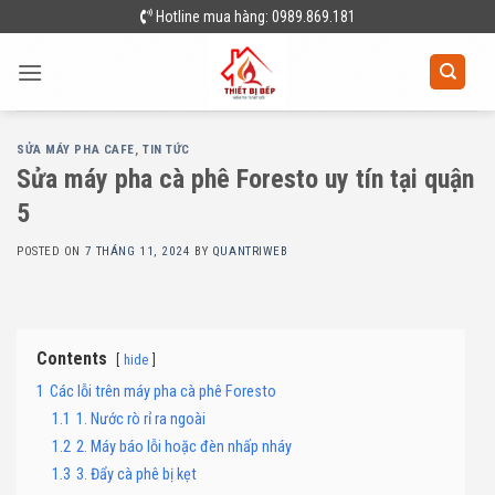
Skip
Hotline mua hàng: 0989.869.181
to
content
SỬA MÁY PHA CAFE
,
TIN TỨC
Sửa máy pha cà phê Foresto uy tín tại quận
5
POSTED ON
7 THÁNG 11, 2024
BY
QUANTRIWEB
Contents
hide
1
Các lỗi trên máy pha cà phê Foresto
1.1
1. Nước rò rỉ ra ngoài
1.2
2. Máy báo lỗi hoặc đèn nhấp nháy
1.3
3. Đẩy cà phê bị kẹt