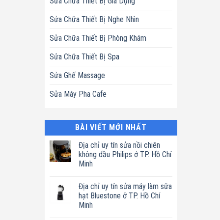
Sửa Chữa Thiết Bị Gia Dụng
Sửa Chữa Thiết Bị Nghe Nhìn
Sửa Chữa Thiết Bị Phòng Khám
Sửa Chữa Thiết Bị Spa
Sửa Ghế Massage
Sửa Máy Pha Cafe
BÀI VIẾT MỚI NHẤT
Địa chỉ uy tín sửa nồi chiên
không dầu Philips ở TP. Hồ Chí
Minh
Không
có
Địa chỉ uy tín sửa máy làm sữa
bình
luận
hạt Bluestone ở TP. Hồ Chí
ở
Minh
Địa
chỉ
Không
uy