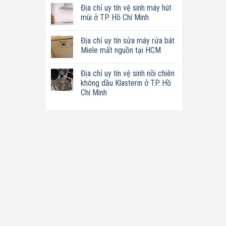
có
tín
Địa chỉ uy tín vệ sinh máy hút
bình
sửa
luận
mùi ở TP. Hồ Chí Minh
nồi
ở
chiên
Địa
Không
không
chỉ
có
dầu
Địa chỉ uy tín sửa máy rửa bát
uy
bình
Philips
tín
luận
Miele mất nguồn tại HCM
ở
sửa
ở
TP.
máy
Địa
Không
Hồ
làm
chỉ
có
Chí
Địa chỉ uy tín vệ sinh nồi chiên
sữa
uy
bình
Minh
hạt
tín
luận
không dầu Klasterin ở TP. Hồ
Bluestone
vệ
ở
Chí Minh
ở
sinh
Địa
TP.
máy
chỉ
Không
Hồ
hút
uy
có
Chí
mùi
tín
bình
Minh
ở
sửa
luận
TP.
máy
ở
Hồ
rửa
Địa
Chí
bát
chỉ
Minh
Miele
uy
mất
tín
nguồn
vệ
tại
sinh
HCM
nồi
chiên
không
dầu
Klasterin
ở
TP.
Hồ