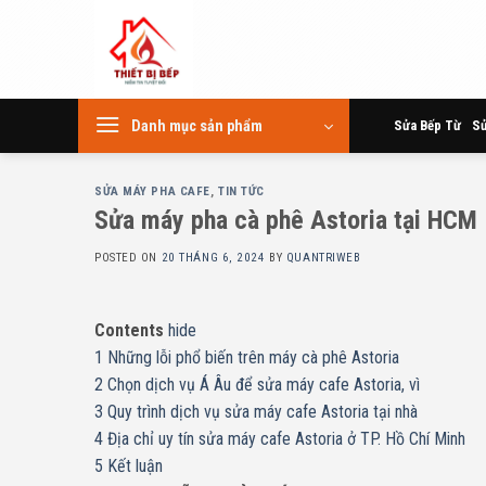
Skip
to
content
Danh mục sản phẩm
Sửa Bếp Từ
Sử
SỬA MÁY PHA CAFE
,
TIN TỨC
Sửa máy pha cà phê Astoria tại HCM
POSTED ON
20 THÁNG 6, 2024
BY
QUANTRIWEB
Contents
hide
1
Những lỗi phổ biến trên máy cà phê Astoria
2
Chọn dịch vụ Á Âu để sửa máy cafe Astoria, vì
3
Quy trình dịch vụ sửa máy cafe Astoria tại nhà
4
Địa chỉ uy tín sửa máy cafe Astoria ở TP. Hồ Chí Minh
5
Kết luận