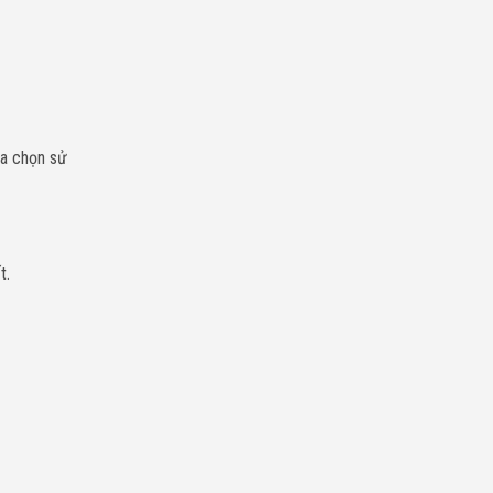
ựa chọn sử
t.