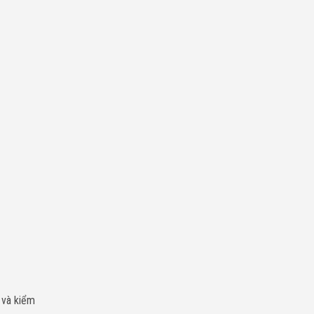
Chí
Minh
 và kiểm