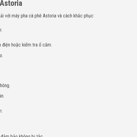
 Astoria
ải với máy pha cà phê Astoria và cách khắc phục:
n:
điện hoặc kiểm tra ổ cắm.
o.
hông.
ần.
m:
 đảm bảo không bị tắc.