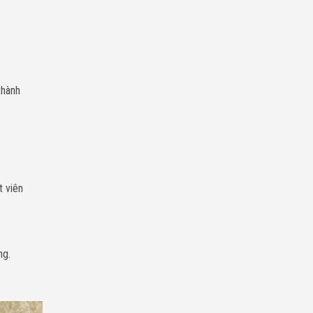
thành
t viên
ng.