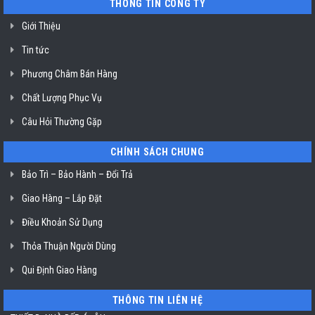
THÔNG TIN CÔNG TY
ở
TP.
Hồ
Giới Thiệu
Chí
Minh
Tin tức
Phương Châm Bán Hàng
Chất Lượng Phục Vụ
Câu Hỏi Thường Gặp
CHÍNH SÁCH CHUNG
Bảo Trì – Bảo Hành – Đổi Trả
Giao Hàng – Lắp Đặt
Điều Khoản Sử Dụng
Thỏa Thuận Người Dùng
Qui Định Giao Hàng
THÔNG TIN LIÊN HỆ