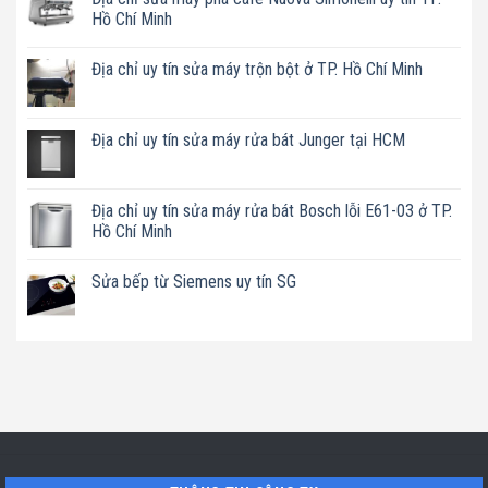
Hồ Chí Minh
Không
có
Địa chỉ uy tín sửa máy trộn bột ở TP. Hồ Chí Minh
bình
luận
Không
ở
có
Địa
bình
chỉ
luận
Địa chỉ uy tín sửa máy rửa bát Junger tại HCM
sửa
ở
máy
Địa
Không
pha
chỉ
có
cafe
uy
bình
Nuova
tín
luận
Địa chỉ uy tín sửa máy rửa bát Bosch lỗi E61-03 ở TP.
Simonelli
sửa
ở
uy
Hồ Chí Minh
máy
Địa
tín
trộn
chỉ
TP.
Không
bột
uy
Hồ
có
ở
tín
Sửa bếp từ Siemens uy tín SG
Chí
bình
TP.
sửa
Minh
luận
Hồ
máy
Không
ở
Chí
rửa
có
Địa
Minh
bát
bình
chỉ
Junger
luận
uy
tại
ở
tín
HCM
Sửa
sửa
bếp
máy
từ
rửa
Siemens
bát
uy
Bosch
tín
lỗi
SG
E61-
03