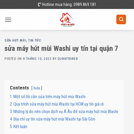
Skip
Hotline mua hàng: 0989.869.181
to
content
SỬA HÚT MÙI
,
TIN TỨC
sửa máy hút mùi Washi uy tín tại quận 7
POSTED ON
8 THÁNG 10, 2023
BY
QUANTRIWEB
Contents
hide
1
Một số lỗi cần sửa trên máy hút mùi Washi
2
Quy trình sửa máy hút mùi Washi tại HCM uy tín giá rẻ
3
Những lý do nên chọn dịch vụ Á Âu để sửa máy hút mùi Washi
4
Địa chỉ uy tín sửa máy hút mùi Washi tại Sài Gòn
5
Kết luận