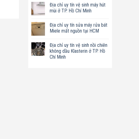
có
tín
Địa chỉ uy tín vệ sinh máy hút
bình
sửa
luận
mùi ở TP. Hồ Chí Minh
nồi
ở
chiên
Địa
Không
không
chỉ
có
dầu
Địa chỉ uy tín sửa máy rửa bát
uy
bình
Philips
tín
luận
Miele mất nguồn tại HCM
ở
sửa
ở
TP.
máy
Địa
Không
Hồ
làm
chỉ
có
Chí
Địa chỉ uy tín vệ sinh nồi chiên
sữa
uy
bình
Minh
hạt
tín
luận
không dầu Klasterin ở TP. Hồ
Bluestone
vệ
ở
Chí Minh
ở
sinh
Địa
TP.
máy
chỉ
Không
Hồ
hút
uy
có
Chí
mùi
tín
bình
Minh
ở
sửa
luận
TP.
máy
ở
Hồ
rửa
Địa
Chí
bát
chỉ
Minh
Miele
uy
mất
tín
nguồn
vệ
tại
sinh
HCM
nồi
chiên
không
dầu
Klasterin
ở
TP.
Hồ