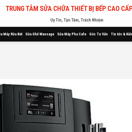
TRUNG TÂM SỬA CHỮA THIẾT BỊ BẾP CAO CẤP
Uy Tín, Tận Tâm, Trách Nhiệm
a Máy Rửa Bát
Sửa Ghế Massage
Sửa Máy Pha Cafe
Góc Tư Vấn
Tin tức & Kiế