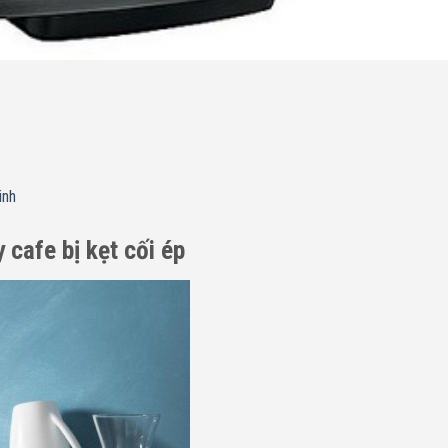
inh
cafe bị kẹt cối ép