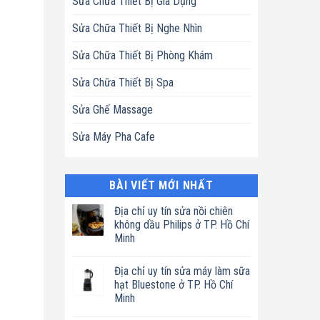
Sửa Chữa Thiết Bị Gia Dụng
Sửa Chữa Thiết Bị Nghe Nhìn
Sửa Chữa Thiết Bị Phòng Khám
Sửa Chữa Thiết Bị Spa
Sửa Ghế Massage
Sửa Máy Pha Cafe
BÀI VIẾT MỚI NHẤT
Địa chỉ uy tín sửa nồi chiên
không dầu Philips ở TP. Hồ Chí
Minh
Không
có
Địa chỉ uy tín sửa máy làm sữa
bình
luận
hạt Bluestone ở TP. Hồ Chí
ở
Minh
Địa
chỉ
Không
uy