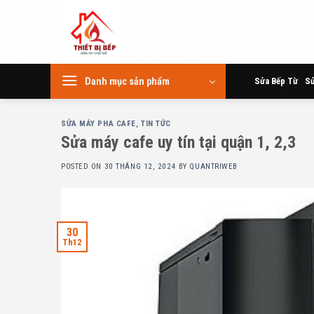
Skip
to
content
Danh mục sản phẩm
Sửa Bếp Từ
Sử
SỬA MÁY PHA CAFE
,
TIN TỨC
Sửa máy cafe uy tín tại quận 1, 2,3
POSTED ON
30 THÁNG 12, 2024
BY
QUANTRIWEB
30
Th12