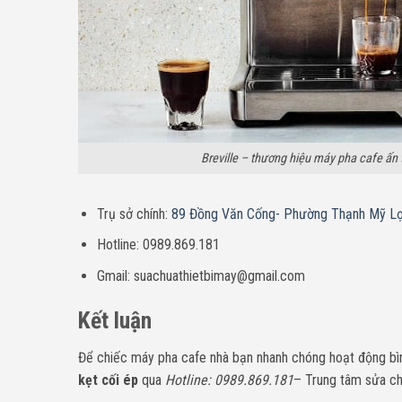
Breville – thương hiệu máy pha cafe ấn 
Trụ sở chính:
89 Đồng Văn Cống- Phường Thạnh Mỹ Lợ
Hotline: 0989.869.181
Gmail: suachuathietbimay@gmail.com
Kết luận
Để chiếc máy pha cafe nhà bạn nhanh chóng hoạt động bình
kẹt cối ép
qua
Hotline: 0989.869.181
– Trung tâm sửa ch