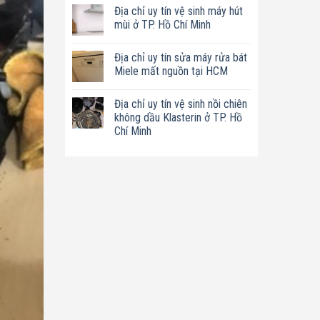
có
tín
Địa chỉ uy tín vệ sinh máy hút
bình
sửa
luận
mùi ở TP. Hồ Chí Minh
nồi
ở
chiên
Địa
Không
không
chỉ
có
dầu
Địa chỉ uy tín sửa máy rửa bát
uy
bình
Philips
tín
luận
Miele mất nguồn tại HCM
ở
sửa
ở
TP.
máy
Địa
Không
Hồ
làm
chỉ
có
Chí
Địa chỉ uy tín vệ sinh nồi chiên
sữa
uy
bình
Minh
hạt
tín
luận
không dầu Klasterin ở TP. Hồ
Bluestone
vệ
ở
Chí Minh
ở
sinh
Địa
TP.
máy
chỉ
Không
Hồ
hút
uy
có
Chí
mùi
tín
bình
Minh
ở
sửa
luận
TP.
máy
ở
Hồ
rửa
Địa
Chí
bát
chỉ
Minh
Miele
uy
mất
tín
nguồn
vệ
tại
sinh
HCM
nồi
chiên
không
dầu
Klasterin
ở
TP.
Hồ