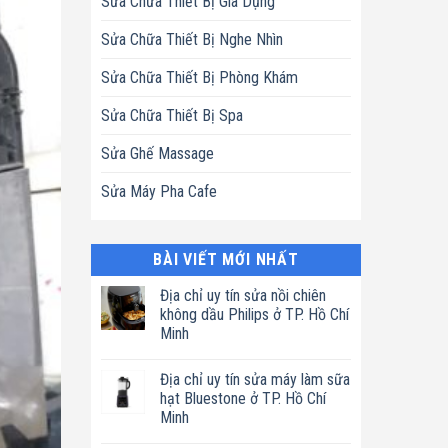
Sửa Chữa Thiết Bị Gia Dụng
Sửa Chữa Thiết Bị Nghe Nhìn
Sửa Chữa Thiết Bị Phòng Khám
Sửa Chữa Thiết Bị Spa
Sửa Ghế Massage
Sửa Máy Pha Cafe
BÀI VIẾT MỚI NHẤT
Địa chỉ uy tín sửa nồi chiên
không dầu Philips ở TP. Hồ Chí
Minh
Không
có
Địa chỉ uy tín sửa máy làm sữa
bình
luận
hạt Bluestone ở TP. Hồ Chí
ở
Minh
Địa
chỉ
Không
uy