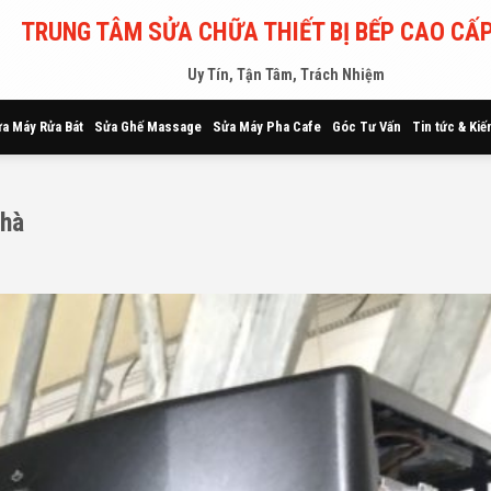
TRUNG TÂM SỬA CHỮA THIẾT BỊ BẾP CAO CẤP
Uy Tín, Tận Tâm, Trách Nhiệm
a Máy Rửa Bát
Sửa Ghế Massage
Sửa Máy Pha Cafe
Góc Tư Vấn
Tin tức & Kiế
nhà