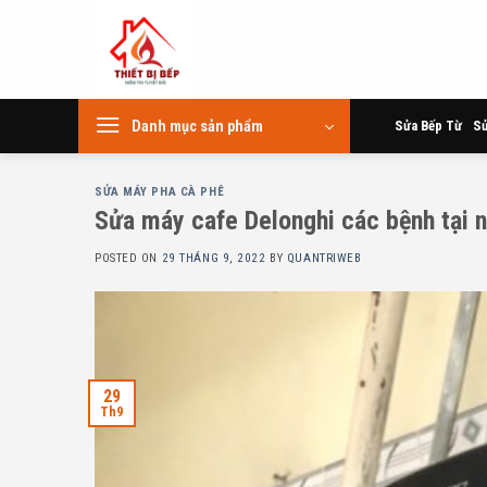
Skip
to
content
Danh mục sản phẩm
Sửa Bếp Từ
Sử
SỬA MÁY PHA CÀ PHÊ
Sửa máy cafe Delonghi các bệnh tại 
POSTED ON
29 THÁNG 9, 2022
BY
QUANTRIWEB
29
Th9