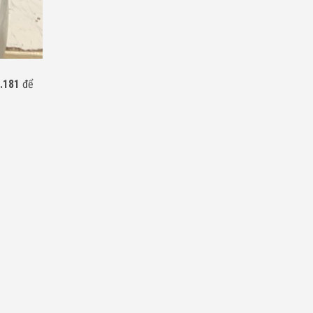
.181
để