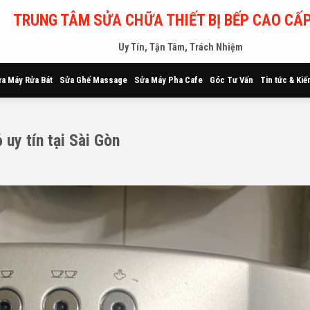
TRUNG TÂM SỬA CHỮA THIẾT BỊ BẾP CAO CẤP
Uy Tín, Tận Tâm, Trách Nhiệm
a Máy Rửa Bát
Sửa Ghế Massage
Sửa Máy Pha Cafe
Góc Tư Vấn
Tin tức & Kiế
uy tín tại Sài Gòn