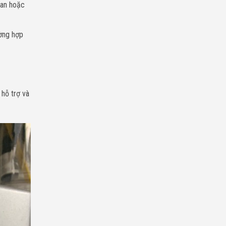
van hoặc
ường hợp
hỗ trợ và