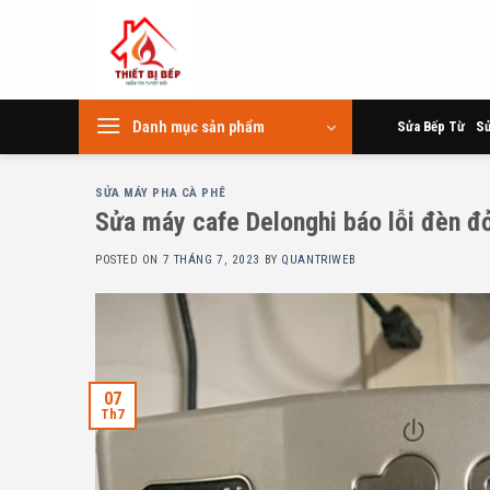
Skip
to
content
Danh mục sản phẩm
Sửa Bếp Từ
Sử
SỬA MÁY PHA CÀ PHÊ
Sửa máy cafe Delonghi báo lỗi đèn đỏ 
POSTED ON
7 THÁNG 7, 2023
BY
QUANTRIWEB
07
Th7