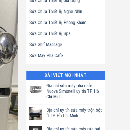
Sửa Chữa Thiết Bị Gia Dụng
Sửa Chữa Thiết Bị Nghe Nhìn
Sửa Chữa Thiết Bị Phòng Khám
Sửa Chữa Thiết Bị Spa
Sửa Ghế Massage
Sửa Máy Pha Cafe
BÀI VIẾT MỚI NHẤT
Địa chỉ sửa máy pha cafe
Nuova Simonelli uy tín TP. Hồ
Chí Minh
Không
có
Địa chỉ uy tín sửa máy trộn bột
bình
luận
ở TP. Hồ Chí Minh
ở
Địa
Không
chỉ
có
Địa chỉ uy tín sửa máy rửa bát
sửa
bình