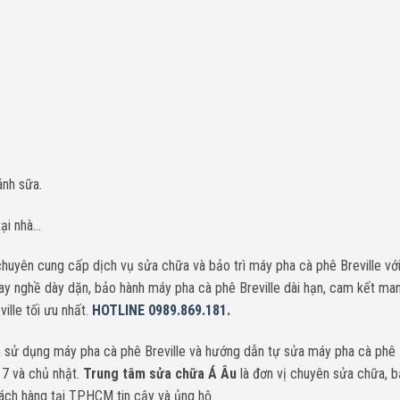
ánh sữa.
tại nhà…
yên cung cấp dịch vụ sửa chữa và bảo trì máy pha cà phê Breville với 
tay nghề dày dặn, bảo hành máy pha cà phê Breville dài hạn, cam kết ma
lle tối ưu nhất.
HOTLINE 0989.869.181.
sử dụng máy pha cà phê Breville và hướng dẫn tự sửa máy pha cà phê B
7 và chủ nhật.
Trung tâm sửa chữa Á Âu
là đơn vị chuyên sửa chữa, 
ách hàng tại TPHCM tin cậy và ủng hộ.