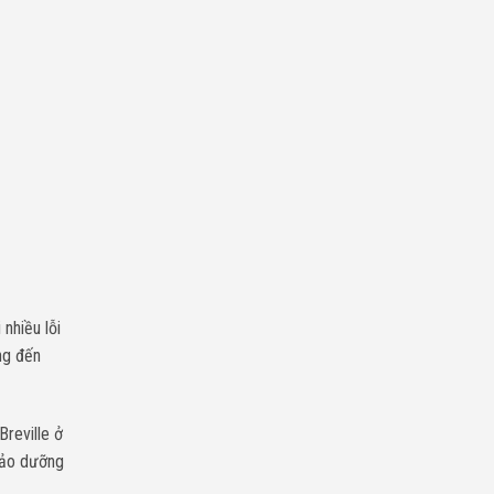
nhiều lỗi
ng đến
reville ở
bảo dưỡng