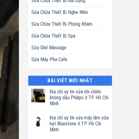
Sửa Chữa Thiết Bị Gia Dụng
Sửa Chữa Thiết Bị Nghe Nhìn
Sửa Chữa Thiết Bị Phòng Khám
Sửa Chữa Thiết Bị Spa
Sửa Ghế Massage
Sửa Máy Pha Cafe
BÀI VIẾT MỚI NHẤT
Địa chỉ uy tín sửa nồi chiên
không dầu Philips ở TP. Hồ Chí
Minh
Không
có
Địa chỉ uy tín sửa máy làm sữa
bình
luận
hạt Bluestone ở TP. Hồ Chí
ở
Minh
Địa
chỉ
Không
uy