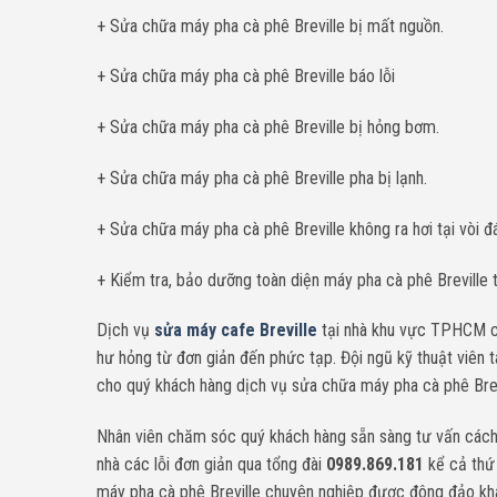
+ Sửa chữa máy pha cà phê Breville bị mất nguồn.
+ Sửa chữa máy pha cà phê Breville báo lỗi
+ Sửa chữa máy pha cà phê Breville bị hỏng bơm.
+ Sửa chữa máy pha cà phê Breville pha bị lạnh.
+ Sửa chữa máy pha cà phê Breville không ra hơi tại vòi đ
+ Kiểm tra, bảo dưỡng toàn diện máy pha cà phê Breville 
Dịch vụ
sửa máy cafe Breville
tại nhà khu vực TPHCM chu
hư hỏng từ đơn giản đến phức tạp. Đội ngũ kỹ thuật viên 
cho quý khách hàng dịch vụ sửa chữa máy pha cà phê Brevi
Nhân viên chăm sóc quý khách hàng sẵn sàng tư vấn cách 
nhà các lỗi đơn giản qua tổng đài
0989.869.181
kể cả thứ 
máy pha cà phê Breville chuyên nghiệp được đông đảo kh