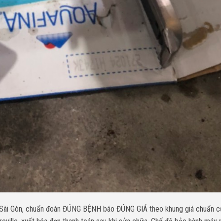
1 Sài Gòn, chuẩn đoán ĐÚNG BỆNH báo ĐÚNG GIÁ theo khung giá chuẩn c