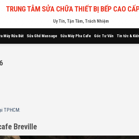
TRUNG TÂM SỬA CHỮA THIẾT BỊ BẾP CAO CẤP
Uy Tín, Tận Tâm, Trách Nhiệm
a Máy Rửa Bát
Sửa Ghế Massage
Sửa Máy Pha Cafe
Góc Tư Vấn
Tin tức & Kiế
 6
 tại TPHCM:
cafe Breville