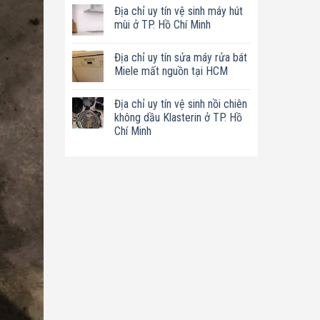
có
tín
Địa chỉ uy tín vệ sinh máy hút
bình
sửa
luận
mùi ở TP. Hồ Chí Minh
nồi
ở
chiên
Địa
Không
không
chỉ
có
dầu
Địa chỉ uy tín sửa máy rửa bát
uy
bình
Philips
tín
luận
Miele mất nguồn tại HCM
ở
sửa
ở
TP.
máy
Địa
Không
Hồ
làm
chỉ
có
Chí
Địa chỉ uy tín vệ sinh nồi chiên
sữa
uy
bình
Minh
hạt
tín
luận
không dầu Klasterin ở TP. Hồ
Bluestone
vệ
ở
Chí Minh
ở
sinh
Địa
TP.
máy
chỉ
Không
Hồ
hút
uy
có
Chí
mùi
tín
bình
Minh
ở
sửa
luận
TP.
máy
ở
Hồ
rửa
Địa
Chí
bát
chỉ
Minh
Miele
uy
mất
tín
nguồn
vệ
tại
sinh
HCM
nồi
chiên
không
dầu
Klasterin
ở
TP.
Hồ