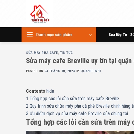
Skip
to
content
Danh mục sản phẩm
Sửa Bếp Từ
Sử
SỬA MÁY PHA CAFE
,
TIN TỨC
Sửa máy cafe Breville uy tín tại quận
POSTED ON
24 THÁNG 10, 2024
BY
QUANTRIWEB
Contents
hide
1
Tổng hợp các lỗi cần sửa trên máy cafe Breville
2
Quy trình sửa chữa máy pha cà phê Breville chính hãng
3
Ưu điểm dịch vụ sửa máy cafe Breville của chúng tôi
Tổng hợp các lỗi cần sửa trên máy 