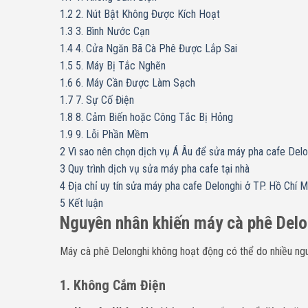
1.2
2. Nút Bật Không Được Kích Hoạt
1.3
3. Bình Nước Cạn
1.4
4. Cửa Ngăn Bã Cà Phê Được Lắp Sai
1.5
5. Máy Bị Tắc Nghẽn
1.6
6. Máy Cần Được Làm Sạch
1.7
7. Sự Cố Điện
1.8
8. Cảm Biến hoặc Công Tắc Bị Hỏng
1.9
9. Lỗi Phần Mềm
2
Vì sao nên chọn dịch vụ Á Âu để sửa máy pha cafe Delo
3
Quy trình dịch vụ sửa máy pha cafe tại nhà
4
Địa chỉ uy tín sửa máy pha cafe Delonghi ở TP. Hồ Chí M
5
Kết luận
Nguyên nhân khiến máy cà phê Del
Máy cà phê Delonghi không hoạt động có thể do nhiều ngu
1. Không Cắm Điện