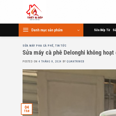
Skip
to
content
Danh mục sản phẩm
Sửa Bếp Từ
Sử
SỬA MÁY PHA CÀ PHÊ
,
TIN TỨC
Sửa máy cà phê Delonghi không hoạt 
POSTED ON
4 THÁNG 8, 2024
BY
QUANTRIWEB
04
Th8