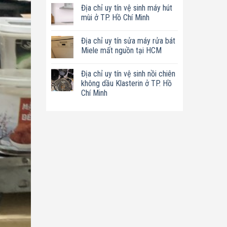
có
tín
Địa chỉ uy tín vệ sinh máy hút
bình
sửa
luận
mùi ở TP. Hồ Chí Minh
nồi
ở
chiên
Địa
Không
không
chỉ
có
dầu
Địa chỉ uy tín sửa máy rửa bát
uy
bình
Philips
tín
luận
Miele mất nguồn tại HCM
ở
sửa
ở
TP.
máy
Địa
Không
Hồ
làm
chỉ
có
Chí
Địa chỉ uy tín vệ sinh nồi chiên
sữa
uy
bình
Minh
hạt
tín
luận
không dầu Klasterin ở TP. Hồ
Bluestone
vệ
ở
Chí Minh
ở
sinh
Địa
TP.
máy
chỉ
Không
Hồ
hút
uy
có
Chí
mùi
tín
bình
Minh
ở
sửa
luận
TP.
máy
ở
Hồ
rửa
Địa
Chí
bát
chỉ
Minh
Miele
uy
mất
tín
nguồn
vệ
tại
sinh
HCM
nồi
chiên
không
dầu
Klasterin
ở
TP.
Hồ