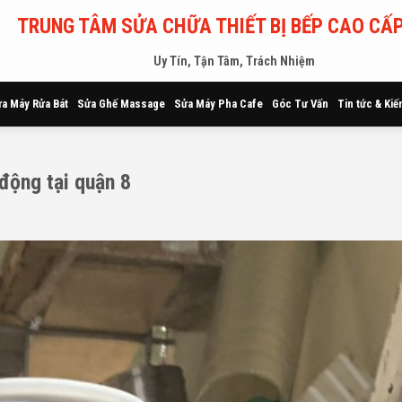
TRUNG TÂM SỬA CHỮA THIẾT BỊ BẾP CAO CẤP
Uy Tín, Tận Tâm, Trách Nhiệm
a Máy Rửa Bát
Sửa Ghế Massage
Sửa Máy Pha Cafe
Góc Tư Vấn
Tin tức & Kiế
động tại quận 8