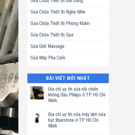
Sửa Chữa Thiết Bị Gia Dụng
Sửa Chữa Thiết Bị Nghe Nhìn
Sửa Chữa Thiết Bị Phòng Khám
Sửa Chữa Thiết Bị Spa
Sửa Ghế Massage
Sửa Máy Pha Cafe
BÀI VIẾT MỚI NHẤT
Địa chỉ uy tín sửa nồi chiên
không dầu Philips ở TP. Hồ Chí
Minh
Không
có
Địa chỉ uy tín sửa máy làm sữa
bình
luận
hạt Bluestone ở TP. Hồ Chí
ở
Minh
Địa
chỉ
Không
uy