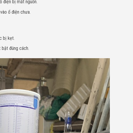
ổ điện bị mất nguồn.
vào ổ điện chưa.
 bị kẹt.
t bật đúng cách.