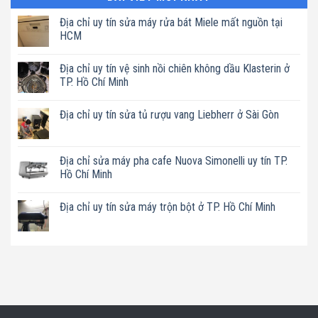
Địa chỉ uy tín sửa máy rửa bát Miele mất nguồn tại
HCM
Không
có
Địa chỉ uy tín vệ sinh nồi chiên không dầu Klasterin ở
bình
luận
TP. Hồ Chí Minh
ở
Địa
Không
chỉ
có
Địa chỉ uy tín sửa tủ rượu vang Liebherr ở Sài Gòn
uy
bình
tín
luận
Không
sửa
ở
có
máy
Địa
bình
rửa
chỉ
luận
Địa chỉ sửa máy pha cafe Nuova Simonelli uy tín TP.
bát
uy
ở
Miele
tín
Hồ Chí Minh
Địa
mất
vệ
chỉ
nguồn
sinh
Không
uy
tại
nồi
có
tín
Địa chỉ uy tín sửa máy trộn bột ở TP. Hồ Chí Minh
HCM
chiên
bình
sửa
không
luận
tủ
Không
dầu
ở
rượu
có
Klasterin
Địa
vang
bình
ở
chỉ
Liebherr
luận
TP.
sửa
ở
ở
Hồ
máy
Sài
Địa
Chí
pha
Gòn
chỉ
Minh
cafe
uy
Nuova
tín
Simonelli
sửa
uy
máy
tín