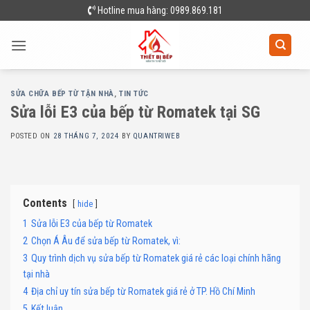
Skip
Hotline mua hàng: 0989.869.181
to
content
SỬA CHỮA BẾP TỪ TẬN NHÀ
,
TIN TỨC
Sửa lỗi E3 của bếp từ Romatek tại SG
POSTED ON
28 THÁNG 7, 2024
BY
QUANTRIWEB
Contents
hide
1
Sửa lỗi E3 của bếp từ Romatek
2
Chọn Á Âu để sửa bếp từ Romatek, vì:
3
Quy trình dịch vụ sửa bếp từ Romatek giá rẻ các loại chính hãng
tại nhà
4
Địa chỉ uy tín sửa bếp từ Romatek giá rẻ ở TP. Hồ Chí Minh
5
Kết luận