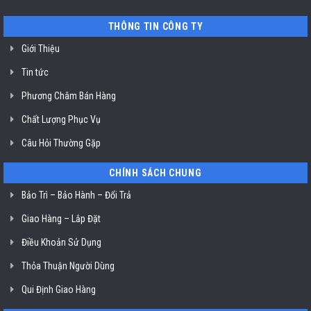
trộn
TP.
bột
Hồ
ở
THÔNG TIN CÔNG TY
Chí
TP.
Minh
Hồ
Giới Thiệu
Chí
Minh
Tin tức
Phương Châm Bán Hàng
Chất Lượng Phục Vụ
Câu Hỏi Thường Gặp
CHÍNH SÁCH CHUNG
Bảo Trì – Bảo Hành – Đổi Trả
Giao Hàng – Lắp Đặt
Điều Khoản Sử Dụng
Thỏa Thuận Người Dùng
Qui Định Giao Hàng