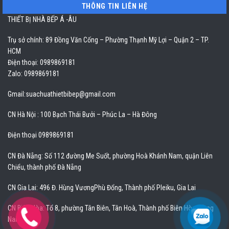
THÔNG TIN LIÊN HỆ
THIẾT BỊ NHÀ BẾP Á -ÂU
Trụ sở chính: 89 Đồng Văn Cống – Phường Thạnh Mỹ Lợi – Quận 2 – TP.
HCM
Điện thoại: 0989869181
Zalo: 0989869181
Gmail:
suachuathietbibep@gmail.com
CN Hà Nội : 100 Bạch Thái Bưởi – Phúc La – Hà Đông
Điện thoại 0989869181
CN Đà Nẵng: Số 112 đường Me Suốt, phường Hoà Khánh Nam, quận Liên
Chiểu, thành phố Đà Nẵng
CN Gia Lai: 496 Đ. Hùng VươngPhù Đổng, Thành phố Pleiku, Gia Lai
CN Biên Hòa: Tổ 8, phường Tân Biên, Tân Hoà, Thành phố Biên Hòa, Đồng
Nai