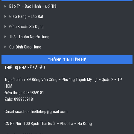
Bảo Trì – Bảo Hành – Đổi Trả
Giao Hàng – Lắp Đặt
Điều Khoản Sử Dụng
Thỏa Thuận Người Dùng
Qui Định Giao Hàng
THÔNG TIN LIÊN HỆ
THIẾT BỊ NHÀ BẾP Á -ÂU
Trụ sở chính: 89 Đồng Văn Cống – Phường Thạnh Mỹ Lợi – Quận 2 – TP.
HCM
Điện thoại: 0989869181
Zalo: 0989869181
Gmail:
suachuathietbibep@gmail.com
CN Hà Nội : 100 Bạch Thái Bưởi – Phúc La – Hà Đông