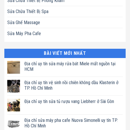
Sửa Chữa Thiết Bị Phòng Khám
Sửa Chữa Thiết Bị Spa
Sửa Ghế Massage
Sửa Máy Pha Cafe
BÀI VIẾT MỚI NHẤT
Địa chỉ uy tín sửa máy rửa bát Miele mất nguồn tại
HCM
Không
có
Địa chỉ uy tín vệ sinh nồi chiên không dầu Klasterin ở
bình
luận
TP. Hồ Chí Minh
ở
Địa
Không
chỉ
có
Địa chỉ uy tín sửa tủ rượu vang Liebherr ở Sài Gòn
uy
bình
tín
luận
Không
sửa
ở
có
máy
Địa
bình
rửa
chỉ
luận
Địa chỉ sửa máy pha cafe Nuova Simonelli uy tín TP.
bát
uy
ở
Miele
tín
Hồ Chí Minh
Địa
mất
vệ
chỉ