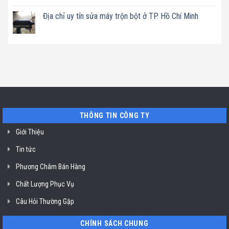
nguồn
sinh
Không
uy
tại
nồi
có
tín
Địa chỉ uy tín sửa máy trộn bột ở TP. Hồ Chí Minh
HCM
chiên
bình
sửa
không
luận
tủ
Không
dầu
ở
rượu
có
Klasterin
Địa
vang
bình
ở
chỉ
Liebherr
luận
TP.
sửa
ở
ở
Hồ
máy
Sài
Địa
Chí
pha
Gòn
chỉ
Minh
cafe
uy
Nuova
tín
Simonelli
sửa
uy
máy
tín
trộn
TP.
bột
Hồ
ở
THÔNG TIN CÔNG TY
Chí
TP.
Minh
Hồ
Giới Thiệu
Chí
Minh
Tin tức
Phương Châm Bán Hàng
Chất Lượng Phục Vụ
Câu Hỏi Thường Gặp
CHÍNH SÁCH CHUNG