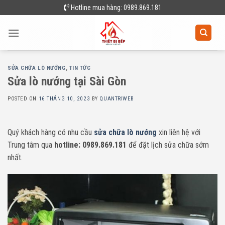
Skip
Hotline mua hàng: 0989.869.181
to
content
SỬA CHỮA LÒ NƯỚNG
,
TIN TỨC
Sửa lò nướng tại Sài Gòn
POSTED ON
16 THÁNG 10, 2023
BY
QUANTRIWEB
Quý khách hàng có nhu cầu
sửa chữa lò nướng
xin liên hệ với
Trung tâm qua
hotline: 0989.869.181
để đặt lịch sửa chữa sớm
nhất.