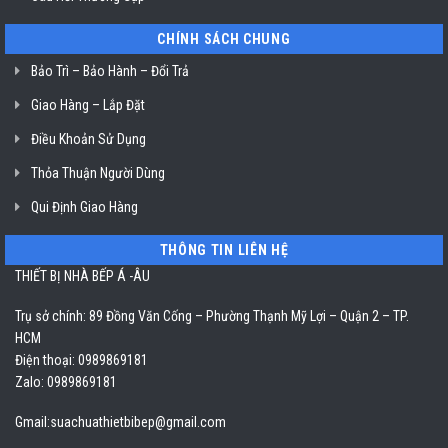
CHÍNH SÁCH CHUNG
Bảo Trì – Bảo Hành – Đổi Trả
Giao Hàng – Lắp Đặt
Điều Khoản Sử Dụng
Thỏa Thuận Người Dùng
Qui Định Giao Hàng
THÔNG TIN LIÊN HỆ
THIẾT BỊ NHÀ BẾP Á -ÂU
Trụ sở chính: 89 Đồng Văn Cống – Phường Thạnh Mỹ Lợi – Quận 2 – TP.
HCM
Điện thoại: 0989869181
Zalo: 0989869181
Gmail:
suachuathietbibep@gmail.com