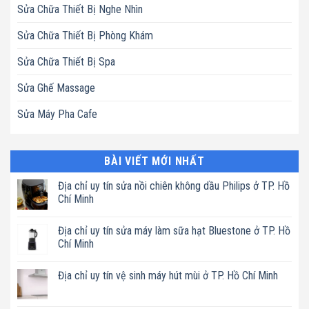
Sửa Chữa Thiết Bị Nghe Nhìn
Sửa Chữa Thiết Bị Phòng Khám
Sửa Chữa Thiết Bị Spa
Sửa Ghế Massage
Sửa Máy Pha Cafe
BÀI VIẾT MỚI NHẤT
Địa chỉ uy tín sửa nồi chiên không dầu Philips ở TP. Hồ
Chí Minh
Không
có
Địa chỉ uy tín sửa máy làm sữa hạt Bluestone ở TP. Hồ
bình
luận
Chí Minh
ở
Địa
Không
chỉ
có
Địa chỉ uy tín vệ sinh máy hút mùi ở TP. Hồ Chí Minh
uy
bình
tín
luận
Không
sửa
ở
có
nồi
Địa
bình