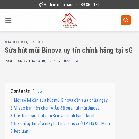
Skip
Hotline mua hàng: 0989.869.181
to
content
MÁY HÚT MÙI
,
TIN TỨC
Sửa hút mùi Binova uy tín chính hãng tại sG
POSTED ON
27 THÁNG 10, 2024
BY
QUANTRIWEB
Contents
hide
1
Một số lỗi cần sửa hút mùi Binova cần sửa chữa ngay
2
Vì sao bạn nên chọn Á Âu để sửa hút mùi Binova
3
Quy trình sửa hút mùi Binova chính hãng tại nhà
4
Địa chỉ uy tín sửa máy hút mùi Binova ở TP. Hồ Chí Minh
5
Kết luận