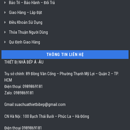
Bảo Trì – Bảo Hành – Đổi Trả
Giao Hàng – Lắp Đặt
Điều Khoản Sử Dụng
Thỏa Thuận Người Dùng
Qui Định Giao Hàng
THÔNG TIN LIÊN HỆ
THIẾT BỊ NHÀ BẾP Á -ÂU
Trụ sở chính: 89 Đồng Văn Cống – Phường Thạnh Mỹ Lợi – Quận 2 – TP.
HCM
Điện thoại: 0989869181
Zalo: 0989869181
Gmail:
suachuathietbibep@gmail.com
CN Hà Nội : 100 Bạch Thái Bưởi – Phúc La – Hà Đông
Điện thoại 0989869181