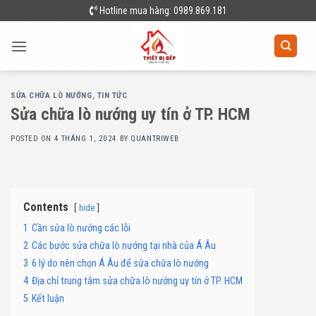
Skip
Hotline mua hàng: 0989.869.181
to
content
SỬA CHỮA LÒ NƯỚNG
,
TIN TỨC
Sửa chữa lò nướng uy tín ở TP. HCM
POSTED ON
4 THÁNG 1, 2024
BY
QUANTRIWEB
Contents
hide
1
Cần sửa lò nướng các lỗi
2
Các bước sửa chữa lò nướng tại nhà của Á Âu
3
6 lý do nên chọn Á Âu để sửa chữa lò nướng
4
Địa chỉ trung tâm sửa chữa lò nướng uy tín ở TP. HCM
5
Kết luận