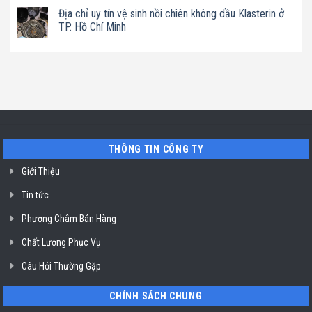
uy
TP.
làm
có
tín
Địa chỉ uy tín vệ sinh nồi chiên không dầu Klasterin ở
Hồ
sữa
bình
vệ
Chí
hạt
luận
TP. Hồ Chí Minh
sinh
Minh
Bluestone
ở
máy
ở
Địa
Không
hút
TP.
chỉ
có
mùi
Hồ
uy
bình
ở
Chí
tín
luận
TP.
Minh
sửa
ở
Hồ
máy
Địa
Chí
rửa
chỉ
Minh
bát
uy
Miele
tín
mất
vệ
nguồn
sinh
tại
nồi
THÔNG TIN CÔNG TY
HCM
chiên
không
dầu
Giới Thiệu
Klasterin
ở
Tin tức
TP.
Hồ
Chí
Phương Châm Bán Hàng
Minh
Chất Lượng Phục Vụ
Câu Hỏi Thường Gặp
CHÍNH SÁCH CHUNG