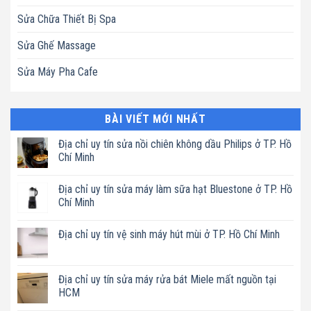
Sửa Chữa Thiết Bị Spa
Sửa Ghế Massage
Sửa Máy Pha Cafe
BÀI VIẾT MỚI NHẤT
Địa chỉ uy tín sửa nồi chiên không dầu Philips ở TP. Hồ
Chí Minh
Không
có
Địa chỉ uy tín sửa máy làm sữa hạt Bluestone ở TP. Hồ
bình
luận
Chí Minh
ở
Địa
Không
chỉ
có
Địa chỉ uy tín vệ sinh máy hút mùi ở TP. Hồ Chí Minh
uy
bình
tín
luận
Không
sửa
ở
có
nồi
Địa
bình
chiên
chỉ
luận
Địa chỉ uy tín sửa máy rửa bát Miele mất nguồn tại
không
uy
ở
dầu
tín
HCM
Địa
Philips
sửa
chỉ
ở
máy
Không