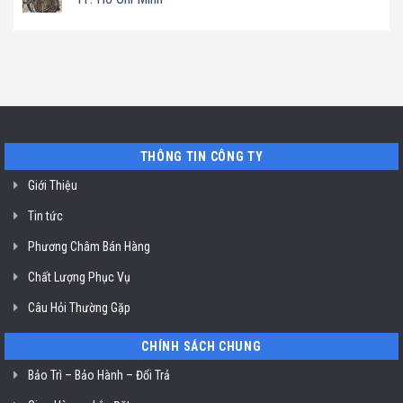
Minh
Bluestone
ở
máy
ở
Địa
Không
hút
TP.
chỉ
có
mùi
Hồ
uy
bình
ở
Chí
tín
luận
TP.
Minh
sửa
ở
Hồ
máy
Địa
Chí
rửa
chỉ
Minh
bát
uy
Miele
tín
mất
vệ
nguồn
sinh
tại
nồi
THÔNG TIN CÔNG TY
HCM
chiên
không
dầu
Giới Thiệu
Klasterin
ở
Tin tức
TP.
Hồ
Chí
Phương Châm Bán Hàng
Minh
Chất Lượng Phục Vụ
Câu Hỏi Thường Gặp
CHÍNH SÁCH CHUNG
Bảo Trì – Bảo Hành – Đổi Trả