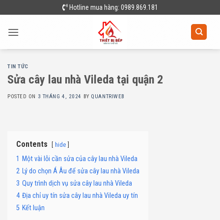
Skip
Hotline mua hàng: 0989.869.181
to
content
TIN TỨC
Sửa cây lau nhà Vileda tại quận 2
POSTED ON
3 THÁNG 4, 2024
BY
QUANTRIWEB
Contents
hide
1
Một vài lỗi cần sửa của cây lau nhà Vileda
2
Lý do chọn Á Âu để sửa cây lau nhà Vileda
3
Quy trình dịch vụ sửa cây lau nhà Vileda
4
Địa chỉ uy tín sửa cây lau nhà Vileda uy tín
5
Kết luận