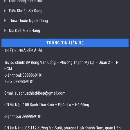
Giao Hàng – Lắp Đặt
Điều Khoản Sử Dụng
Thỏa Thuận Người Dùng
Qui Định Giao Hàng
THÔNG TIN LIÊN HỆ
THIẾT BỊ NHÀ BẾP Á -ÂU
Trụ sở chính: 89 Đồng Văn Cống – Phường Thạnh Mỹ Lợi – Quận 2 – TP.
HCM
Điện thoại: 0989869181
Zalo: 0989869181
Gmail:
suachuathietbibep@gmail.com
CN Hà Nội : 100 Bạch Thái Bưởi – Phúc La – Hà Đông
Điện thoại 0989869181
CN Đà Nẵng: Số 112 đường Me Suốt, phường Hoà Khánh Nam, quận Liên