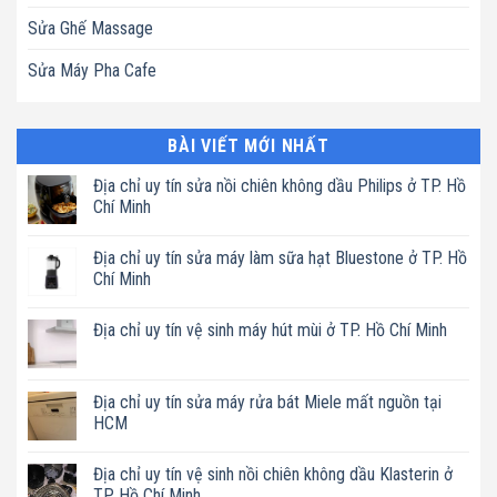
Sửa Ghế Massage
Sửa Máy Pha Cafe
BÀI VIẾT MỚI NHẤT
Địa chỉ uy tín sửa nồi chiên không dầu Philips ở TP. Hồ
Chí Minh
Không
có
Địa chỉ uy tín sửa máy làm sữa hạt Bluestone ở TP. Hồ
bình
luận
Chí Minh
ở
Địa
Không
chỉ
có
Địa chỉ uy tín vệ sinh máy hút mùi ở TP. Hồ Chí Minh
uy
bình
tín
luận
Không
sửa
ở
có
nồi
Địa
bình
chiên
chỉ
luận
Địa chỉ uy tín sửa máy rửa bát Miele mất nguồn tại
không
uy
ở
dầu
tín
HCM
Địa
Philips
sửa
chỉ
ở
máy
Không
uy
TP.
làm
có
tín
Địa chỉ uy tín vệ sinh nồi chiên không dầu Klasterin ở
Hồ
sữa
bình
vệ
Chí
hạt
luận
TP. Hồ Chí Minh
sinh