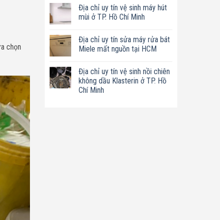
có
tín
Địa chỉ uy tín vệ sinh máy hút
bình
sửa
luận
mùi ở TP. Hồ Chí Minh
nồi
ở
chiên
Địa
Không
không
chỉ
có
dầu
Địa chỉ uy tín sửa máy rửa bát
uy
bình
Philips
ựa chọn
tín
luận
Miele mất nguồn tại HCM
ở
sửa
ở
TP.
máy
Địa
Không
Hồ
làm
chỉ
có
Chí
Địa chỉ uy tín vệ sinh nồi chiên
sữa
uy
bình
Minh
hạt
tín
luận
không dầu Klasterin ở TP. Hồ
Bluestone
vệ
ở
Chí Minh
ở
sinh
Địa
TP.
máy
chỉ
Không
Hồ
hút
uy
có
Chí
mùi
tín
bình
Minh
ở
sửa
luận
TP.
máy
ở
Hồ
rửa
Địa
Chí
bát
chỉ
Minh
Miele
uy
mất
tín
nguồn
vệ
tại
sinh
HCM
nồi
chiên
không
dầu
Klasterin
ở
TP.
Hồ