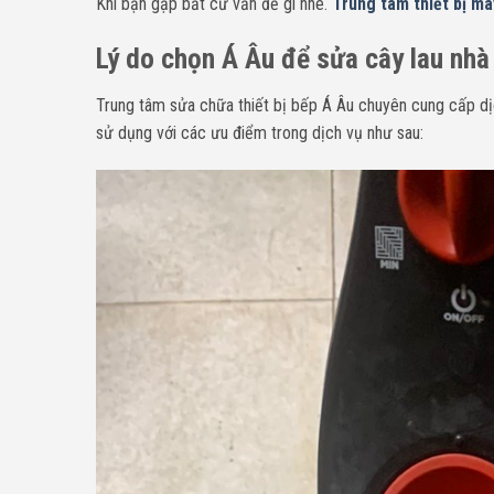
Khi bạn g
ặp bất cứ vấn đề gì nhé.
Trung tâm thiết bị m
Lý do chọn Á Âu để sửa cây lau nhà
Trung tâm sửa chữa thiết bị bếp Á Âu chuyên cung cấp dịc
sử dụng với các ưu điểm trong dịch vụ như sau: