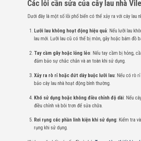
Các lỗi cần sửa của cây lau nhà Vil
Dưới đây là một số lỗi phổ biến có thể xảy ra với cây lau 
Lưỡi lau không hoạt động hiệu quả
: Nếu lưỡi lau kh
lau mới. Lưỡi lau cũ có thể bị mòn, gãy hoặc bám đồ b
Tay cầm gãy hoặc lỏng lẻo
: Nếu tay cầm bị hỏng, c
đảm bảo sự chắc chắn và an toàn khi sử dụng.
Xảy ra rò rỉ hoặc đứt dây buộc lưỡi lau
: Nếu có rò r
bảo cây lau nhà hoạt động bình thường.
Khó sử dụng hoặc không điều chỉnh độ dài
: Nếu câ
điều chỉnh và bôi trơn để sửa chữa.
Rơi rụng các phần linh kiện khi sử dụng
: Kiểm tra v
rụng khi sử dụng.