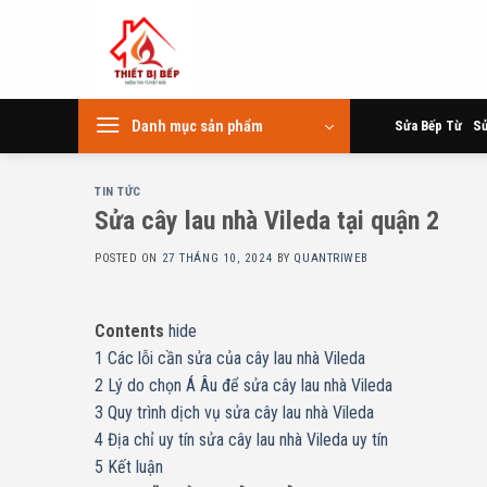
Skip
to
content
Danh mục sản phẩm
Sửa Bếp Từ
Sử
TIN TỨC
Sửa cây lau nhà Vileda tại quận 2
POSTED ON
27 THÁNG 10, 2024
BY
QUANTRIWEB
Contents
hide
1
Các lỗi cần sửa của cây lau nhà Vileda
2
Lý do chọn Á Âu để sửa cây lau nhà Vileda
3
Quy trình dịch vụ sửa cây lau nhà Vileda
4
Địa chỉ uy tín sửa cây lau nhà Vileda uy tín
5
Kết luận