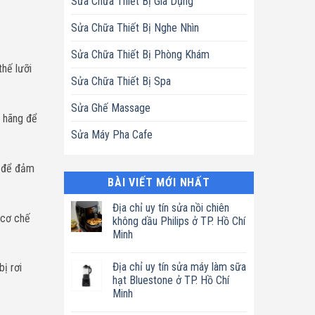
Sửa Chữa Thiết Bị Gia Dụng
Sửa Chữa Thiết Bị Nghe Nhìn
Sửa Chữa Thiết Bị Phòng Khám
thế lưỡi
Sửa Chữa Thiết Bị Spa
Sửa Ghế Massage
h hãng để
Sửa Máy Pha Cafe
g để đảm
BÀI VIẾT MỚI NHẤT
Địa chỉ uy tín sửa nồi chiên
 cơ chế
không dầu Philips ở TP. Hồ Chí
Minh
Không
có
Địa chỉ uy tín sửa máy làm sữa
ị rơi
bình
luận
hạt Bluestone ở TP. Hồ Chí
ở
Minh
Địa
chỉ
Không
uy