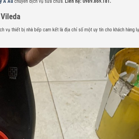
áy Á Âu
chuyên dịch vụ sửa chữa.
Liên hệ: 0989.869.181.
 Vileda
h vụ thiết bị nhà bếp cam kết là địa chỉ số một uy tín cho khách hàng l