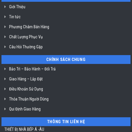
Chí
hạt
Minh
Bluestone
Giới Thiệu
ở
TP.
Tin tức
Hồ
Chí
Minh
Phương Châm Bán Hàng
Chất Lượng Phục Vụ
Câu Hỏi Thường Gặp
CHÍNH SÁCH CHUNG
Bảo Trì – Bảo Hành – Đổi Trả
Giao Hàng – Lắp Đặt
Điều Khoản Sử Dụng
Thỏa Thuận Người Dùng
Qui Định Giao Hàng
THÔNG TIN LIÊN HỆ
THIẾT BỊ NHÀ BẾP Á -ÂU