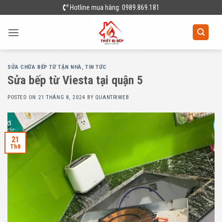
Skip
Hotline mua hàng: 0989.869.181
to
content
SỬA CHỮA BẾP TỪ TẬN NHÀ
,
TIN TỨC
Sửa bếp từ Viesta tại quận 5
POSTED ON
21 THÁNG 8, 2024
BY
QUANTRIWEB
21
Th8