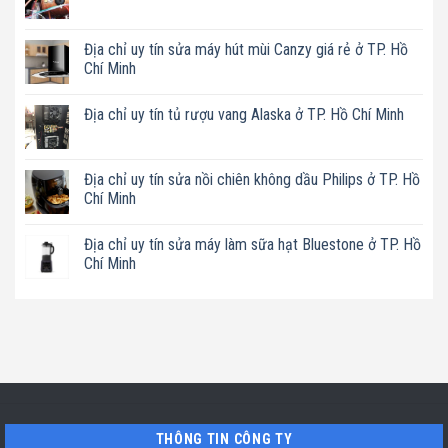
Không
có
bình
luận
Địa chỉ uy tín sửa máy hút mùi Canzy giá rẻ ở TP. Hồ
ở
Chí Minh
Địa
chỉ
Không
uy
có
tín
Địa chỉ uy tín tủ rượu vang Alaska ở TP. Hồ Chí Minh
bình
sửa
luận
máy
Không
ở
cafe
có
Địa
Melitta
bình
chỉ
ở
luận
Địa chỉ uy tín sửa nồi chiên không dầu Philips ở TP. Hồ
uy
TP.
ở
tín
Chí Minh
Hồ
Địa
sửa
Chí
chỉ
máy
Không
Minh
uy
hút
có
tín
Địa chỉ uy tín sửa máy làm sữa hạt Bluestone ở TP. Hồ
mùi
bình
tủ
Canzy
luận
Chí Minh
rượu
giá
ở
vang
rẻ
Địa
Không
Alaska
ở
chỉ
có
ở
TP.
uy
bình
TP.
Hồ
tín
luận
Hồ
Chí
sửa
ở
Chí
Minh
nồi
Địa
Minh
chiên
chỉ
không
uy
dầu
tín
Philips
sửa
ở
máy
TP.
làm
THÔNG TIN CÔNG TY
Hồ
sữa