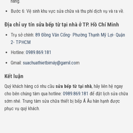
hàng.
Bước 6: Vệ sinh khu vực sửa chữa và thu phí dịch vụ và ra về.
Địa chỉ uy tín sửa bếp từ tại nhà ở TP. Hồ Chí Minh
Trụ sở chính:
89 Đồng Văn Cống- Phường Thạnh Mỹ Lợi- Quận
2- TPHCM
Hotline:
0989.869.181
Gmail:
suachuathietbimáy@gamil.co
m
Kết luận
Quý khách hàng có nhu cầu
sửa bếp từ tại nhà
, hãy liên hệ ngay
cho bên chúng tâm qua hotline:
0989.869.181
để đặt lịch sửa chữa
sớm nhé. Trung tâm sửa chữa thiết bị bếp Á Âu hân hạnh được
phục vụ quý khách.