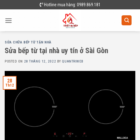
Skip
Hotline mua hàng: 0989.869.181
to
content
SỬA CHỮA BẾP TỪ TẬN NHÀ
Sửa bếp từ tại nhà uy tín ở Sài Gòn
POSTED ON
28 THÁNG 12, 2022
BY
QUANTRIWEB
28
Th12