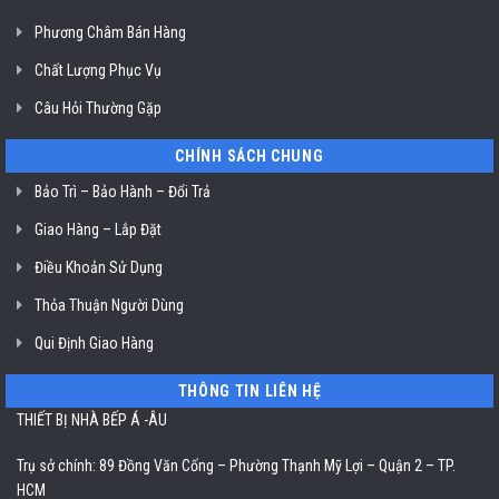
Hồ
Chí
Phương Châm Bán Hàng
Minh
Chất Lượng Phục Vụ
Câu Hỏi Thường Gặp
CHÍNH SÁCH CHUNG
Bảo Trì – Bảo Hành – Đổi Trả
Giao Hàng – Lắp Đặt
Điều Khoản Sử Dụng
Thỏa Thuận Người Dùng
Qui Định Giao Hàng
THÔNG TIN LIÊN HỆ
THIẾT BỊ NHÀ BẾP Á -ÂU
Trụ sở chính: 89 Đồng Văn Cống – Phường Thạnh Mỹ Lợi – Quận 2 – TP.
HCM