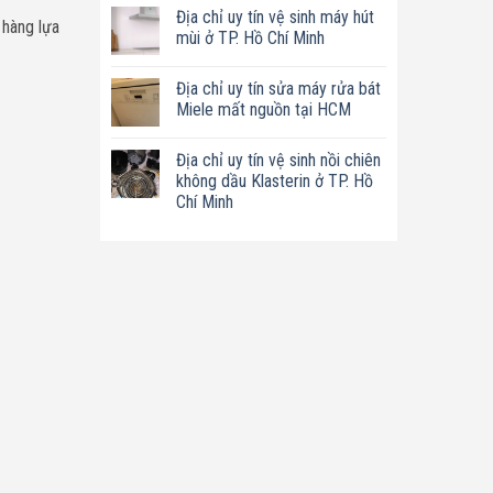
có
tín
Địa chỉ uy tín vệ sinh máy hút
bình
 hàng lựa
sửa
luận
mùi ở TP. Hồ Chí Minh
nồi
ở
chiên
Địa
Không
không
chỉ
có
dầu
Địa chỉ uy tín sửa máy rửa bát
uy
bình
Philips
tín
luận
Miele mất nguồn tại HCM
ở
sửa
ở
TP.
máy
Địa
Không
Hồ
làm
chỉ
có
Chí
Địa chỉ uy tín vệ sinh nồi chiên
sữa
uy
bình
Minh
hạt
tín
luận
không dầu Klasterin ở TP. Hồ
Bluestone
vệ
ở
Chí Minh
ở
sinh
Địa
TP.
máy
chỉ
Không
Hồ
hút
uy
có
Chí
mùi
tín
bình
Minh
ở
sửa
luận
TP.
máy
ở
Hồ
rửa
Địa
Chí
bát
chỉ
Minh
Miele
uy
mất
tín
nguồn
vệ
tại
sinh
HCM
nồi
chiên
không
dầu
Klasterin
ở
TP.
Hồ