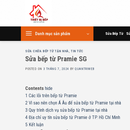
Skip
to
content
Danh mục sản phẩm
Sửa Bếp Từ
Sử
SỬA CHỮA BẾP TỪ TẬN NHÀ
,
TIN TỨC
Sửa bếp từ Pramie SG
POSTED ON
3 THÁNG 7, 2024
BY
QUANTRIWEB
Contents
hide
1
Các lỗi trên bếp từ Pramie
2
Vì sao nên chọn Á Âu để sửa bếp từ Pramie tại nhà
3
Quy trình dịch vụ sửa bếp từ Pramie tại nhà
4
Địa chỉ uy tín sửa bếp từ Pramie ở TP. Hồ Chí Minh
5
Kết luận