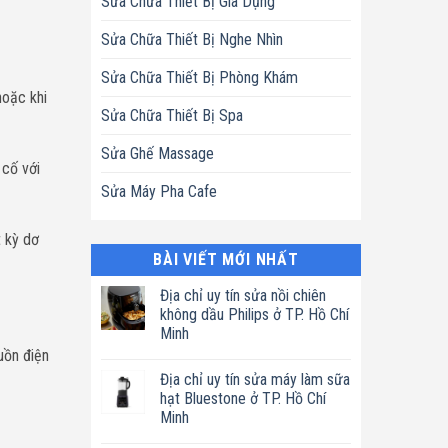
Sửa Chữa Thiết Bị Gia Dụng
Sửa Chữa Thiết Bị Nghe Nhìn
Sửa Chữa Thiết Bị Phòng Khám
hoặc khi
Sửa Chữa Thiết Bị Spa
Sửa Ghế Massage
 cố với
Sửa Máy Pha Cafe
 kỳ dơ
BÀI VIẾT MỚI NHẤT
Địa chỉ uy tín sửa nồi chiên
không dầu Philips ở TP. Hồ Chí
Minh
guồn điện
Không
có
Địa chỉ uy tín sửa máy làm sữa
bình
luận
hạt Bluestone ở TP. Hồ Chí
ở
Minh
Địa
chỉ
Không
uy