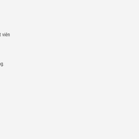
t viên
ng.