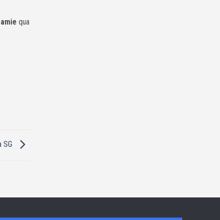
Pramie
qua
ra SG