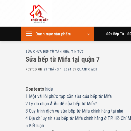
Skip
to
content
Danh mục sản phẩm
Sửa Bếp Từ
Sử
SỬA CHỮA BẾP TỪ TẬN NHÀ
,
TIN TỨC
Sửa bếp từ Mifa tại quận 7
POSTED ON
23 THÁNG 1, 2024
BY
QUANTRIWEB
Contents
hide
1
Một vài lỗi phức tạp cần sửa của bếp từ Mifa
2
Lý do chọn Á Âu để sửa bếp từ Mifa?
3
Quy trình dịch vụ sửa bếp từ Mifa chính hãng tại nhà
4
Địa chỉ uy tín sửa bếp từ Mifa chính hãng ở TP. Hồ Chí M
5
Kết luận