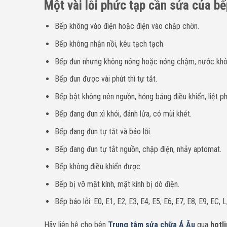
Một vài lỗi phức tạp cần sửa của bế
Bếp không vào điện hoặc điện vào chập chờn.
Bếp không nhận nồi, kêu tạch tạch.
Bếp đun nhưng không nóng hoặc nóng chậm, nước khôn
Bếp đun được vài phút thì tự tắt.
Bếp bật không nên nguồn, hỏng bảng điều khiển, liệt ph
Bếp đang đun xì khói, đánh lửa, có mùi khét.
Bếp đang đun tự tắt và báo lỗi.
Bếp đang đun tự tắt nguồn, chập điện, nhảy aptomat.
Bếp không điều khiển được.
Bếp bị vỡ mặt kính, mặt kính bị dò điện.
Bếp báo lỗi: E0, E1, E2, E3, E4, E5, E6, E7, E8, E9, EC, L
H
ãy liên hệ cho bên
Trung tâm sửa chữa Á Âu
qua
hotli