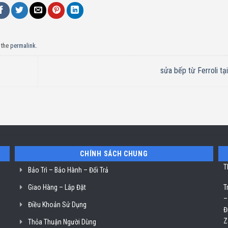
 the
permalink
.
sửa bếp từ Ferroli tạ
CHÍNH SÁCH CHUNG
T
Bảo Trì – Bảo Hành – Đổi Trả
Giao Hàng – Lắp Đặt
T
–
Điều Khoản Sử Dụng
Đ
Z
Thỏa Thuận Người Dùng