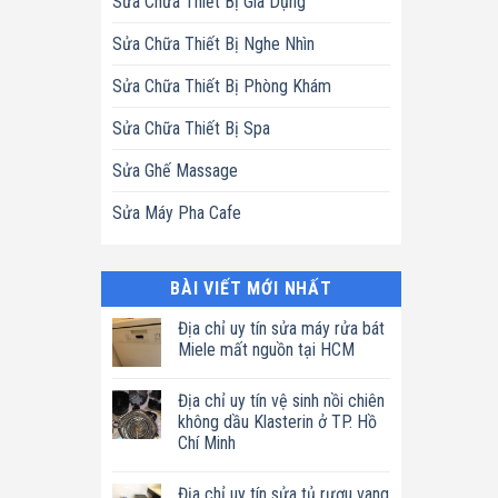
Sửa Chữa Thiết Bị Gia Dụng
Sửa Chữa Thiết Bị Nghe Nhìn
Sửa Chữa Thiết Bị Phòng Khám
Sửa Chữa Thiết Bị Spa
Sửa Ghế Massage
Sửa Máy Pha Cafe
BÀI VIẾT MỚI NHẤT
Địa chỉ uy tín sửa máy rửa bát
Miele mất nguồn tại HCM
Không
có
Địa chỉ uy tín vệ sinh nồi chiên
bình
luận
không dầu Klasterin ở TP. Hồ
ở
Chí Minh
Địa
chỉ
Không
uy
có
tín
Địa chỉ uy tín sửa tủ rượu vang
bình