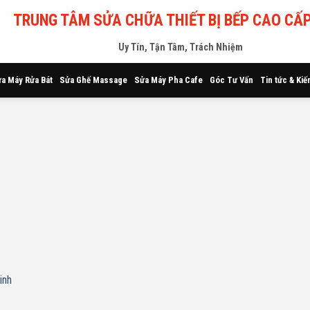
TRUNG TÂM SỬA CHỮA THIẾT BỊ BẾP CAO CẤP
Uy Tín, Tận Tâm, Trách Nhiệm
a Máy Rửa Bát
Sửa Ghế Massage
Sửa Máy Pha Cafe
Góc Tư Vấn
Tin tức & Kiế
inh