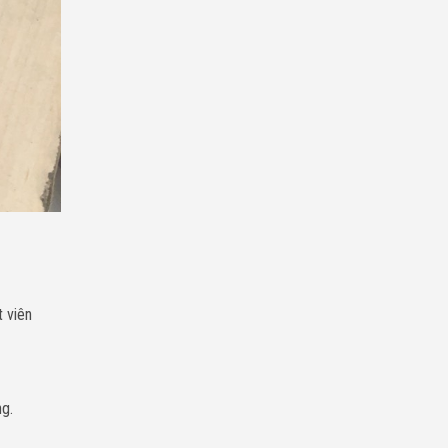
t viên
ng.