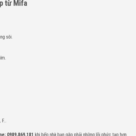
p từ Mifa
g sôi.
ím.
, F…
ne: 0989.869.181
khi bếp nhà bạn gặp phải những lỗi phức tạp hơn.