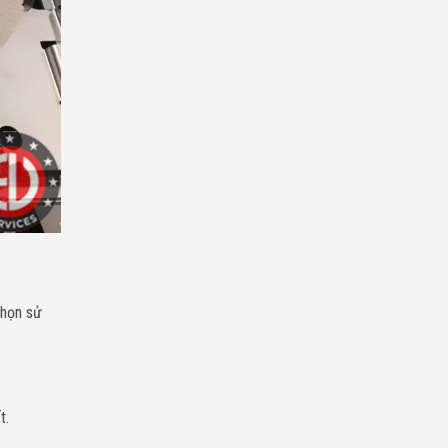
chọn sử
t.