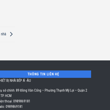
i nhà
THÔNG TIN LIÊN HỆ
HIẾT BỊ NHÀ BẾP Á -ÂU
rụ sở chính: 89 Đồng Văn Cống – Phường Thạnh Mỹ Lợi – Quận 2
 TP. HCM
iện thoại: 0989869181
alo: 0989869181