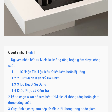
Contents
hide
1
Nguyên nhân bếp từ Miele lỗi không tăng hoặc giảm được công
suất
1.1
1. IC Nhận Tín Hiệu Điều Khiển Kém hoặc Bị Hỏng
1.2
2. Đứt Mạch Điện Nối Hai Phím
1.3
3. Do Người Sử Dụng
1.4
Khắc Phục và Kiểm Tra
2
Lý do chọn Á Âu để sửa bếp từ Miele lỗi không tăng hoặc giảm
được công suất
3
Quy trình dịch vụ sửa bếp từ Miele lỗi không tăng hoặc giảm