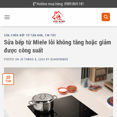
Skip
Hotline mua hàng: 0989.869.181
to
content
SỬA CHỮA BẾP TỪ TẬN NHÀ
,
TIN TỨC
Sửa bếp từ Miele lỗi không tăng hoặc giảm
được công suất
POSTED ON
20 THÁNG 8, 2024
BY
QUANTRIWEB
20
Th8