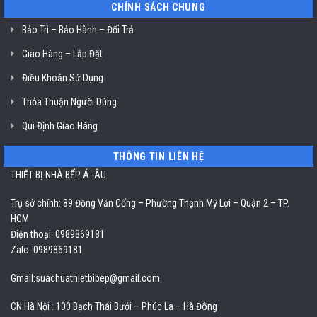
CHÍNH SÁCH CHUNG
Bảo Trì – Bảo Hành – Đổi Trả
Giao Hàng – Lắp Đặt
Điều Khoản Sử Dụng
Thỏa Thuận Người Dùng
Qui Định Giao Hàng
THÔNG TIN LIÊN HỆ
THIẾT BỊ NHÀ BẾP Á -ÂU
Trụ sở chính: 89 Đồng Văn Cống – Phường Thạnh Mỹ Lợi – Quận 2 – TP.
HCM
Điện thoại: 0989869181
Zalo: 0989869181
Gmail:
suachuathietbibep@gmail.com
CN Hà Nội : 100 Bạch Thái Bưởi – Phúc La – Hà Đông