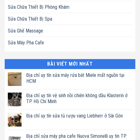
Sửa Chữa Thiết Bị Phòng Khám
Sửa Chữa Thiết Bị Spa
Sửa Ghế Massage
Sửa Máy Pha Cafe
BÀI VIẾT MỚI NHẤT
Địa chỉ uy tín sửa máy rửa bát Miele mất nguồn tại
HCM
Không
có
Địa chỉ uy tín vệ sinh nồi chiên không dầu Klasterin ở
bình
luận
TP. Hồ Chí Minh
ở
Địa
Không
chỉ
có
Địa chỉ uy tín sửa tủ rượu vang Liebherr ở Sài Gòn
uy
bình
tín
luận
Không
sửa
ở
có
máy
Địa
bình
rửa
chỉ
luận
Địa chỉ sửa máy pha cafe Nuova Simonelli uy tín TP.
bát
uy
ở