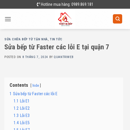
Skip
Hotline mua hàng: 0989.869.181
to
content
SỬA CHỮA BẾP TỪ TẬN NHÀ
,
TIN TỨC
Sửa bếp từ Faster các lỗi E tại quận 7
POSTED ON
8 THÁNG 7, 2024
BY
QUANTRIWEB
Contents
hide
1
Sửa bếp từ Faster các lỗi E
1.1
Lỗi E1
1.2
Lỗi E2
1.3
Lỗi E3
1.4
Lỗi E5