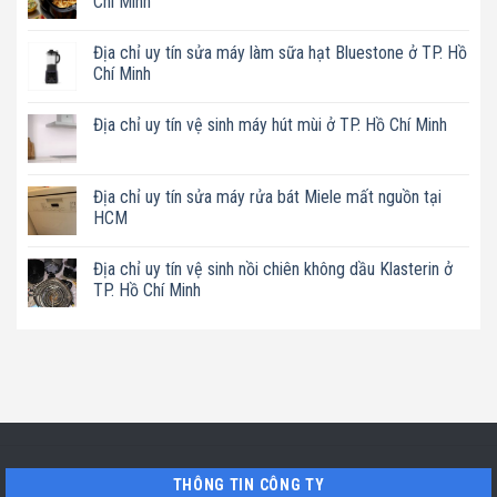
Chí Minh
Không
có
Địa chỉ uy tín sửa máy làm sữa hạt Bluestone ở TP. Hồ
bình
luận
Chí Minh
ở
Địa
Không
chỉ
có
Địa chỉ uy tín vệ sinh máy hút mùi ở TP. Hồ Chí Minh
uy
bình
tín
luận
Không
sửa
ở
có
nồi
Địa
bình
chiên
chỉ
luận
Địa chỉ uy tín sửa máy rửa bát Miele mất nguồn tại
không
uy
ở
dầu
tín
HCM
Địa
Philips
sửa
chỉ
ở
máy
Không
uy
TP.
làm
có
tín
Địa chỉ uy tín vệ sinh nồi chiên không dầu Klasterin ở
Hồ
sữa
bình
vệ
Chí
hạt
luận
TP. Hồ Chí Minh
sinh
Minh
Bluestone
ở
máy
ở
Địa
Không
hút
TP.
chỉ
có
mùi
Hồ
uy
bình
ở
Chí
tín
luận
TP.
Minh
sửa
ở
Hồ
máy
Địa
Chí
rửa
chỉ
Minh
bát
uy
Miele
tín
mất
vệ
nguồn
sinh
tại
nồi
THÔNG TIN CÔNG TY
HCM
chiên