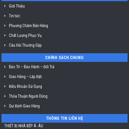
không
dầu
Giới Thiệu
Klasterin
ở
Tin tức
TP.
Hồ
Chí
Phương Châm Bán Hàng
Minh
Chất Lượng Phục Vụ
Câu Hỏi Thường Gặp
CHÍNH SÁCH CHUNG
Bảo Trì – Bảo Hành – Đổi Trả
Giao Hàng – Lắp Đặt
Điều Khoản Sử Dụng
Thỏa Thuận Người Dùng
Qui Định Giao Hàng
THÔNG TIN LIÊN HỆ
THIẾT BỊ NHÀ BẾP Á -ÂU