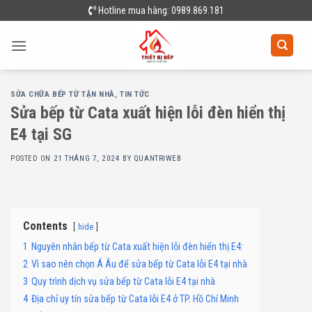
Skip
Hotline mua hàng: 0989.869.181
to
content
SỬA CHỮA BẾP TỪ TẬN NHÀ
,
TIN TỨC
Sửa bếp từ Cata xuất hiện lỗi đèn hiển thị
E4 tại SG
POSTED ON
21 THÁNG 7, 2024
BY
QUANTRIWEB
Contents
hide
1
Nguyên nhân bếp từ Cata xuất hiện lỗi đèn hiển thị E4:
2
Vì sao nên chọn Á Âu để sửa bếp từ Cata lỗi E4 tại nhà
3
Quy trình dịch vụ sửa bếp từ Cata lỗi E4 tại nhà
4
Địa chỉ uy tín sửa bếp từ Cata lỗi E4 ở TP. Hồ Chí Minh