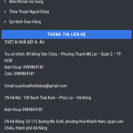
Điều Khoản Sử Dụng
Thỏa Thuận Người Dùng
Qui Định Giao Hàng
THÔNG TIN LIÊN HỆ
THIẾT BỊ NHÀ BẾP Á -ÂU
Trụ sở chính: 89 Đồng Văn Cống – Phường Thạnh Mỹ Lợi – Quận 2 – TP.
HCM
Điện thoại: 0989869181
Zalo: 0989869181
Gmail:
suachuathietbibep@gmail.com
CN Hà Nội : 100 Bạch Thái Bưởi – Phúc La – Hà Đông
Điện thoại 0989869181
CN Đà Nẵng: Số 112 đường Me Suốt, phường Hoà Khánh Nam, quận Liên
Chiểu, thành phố Đà Nẵng