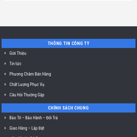
có
mùi
Hồ
uy
bình
ở
Chí
tín
luận
TP.
Minh
sửa
ở
Hồ
máy
Địa
Chí
rửa
chỉ
Minh
bát
uy
Miele
tín
mất
vệ
nguồn
sinh
tại
nồi
THÔNG TIN CÔNG TY
HCM
chiên
không
dầu
Giới Thiệu
Klasterin
ở
Tin tức
TP.
Hồ
Chí
Phương Châm Bán Hàng
Minh
Chất Lượng Phục Vụ
Câu Hỏi Thường Gặp
CHÍNH SÁCH CHUNG
Bảo Trì – Bảo Hành – Đổi Trả
Giao Hàng – Lắp Đặt