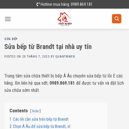
Skip
Hotline mua hàng: 0989.869.181
to
content
SỬA BẾP
Sửa bếp từ Brandt tại nhà uy tín
POSTED ON
20 THÁNG 7, 2023
BY
QUANTRIWEB
Trung tâm sửa chữa thiết bị bếp Á Âu chuyên sửa bếp từ lỗi E các
hãng. Xin liên hệ qua sđt
: 0989.869.181
để được tư vấn và đặt lịch
sửa chữa sớm nhất.
Contents
hide
1
Các lỗi cần sửa trên bếp từ Brandt
2
Chọn Á Âu để sửa bếp từ Brandt, vì: