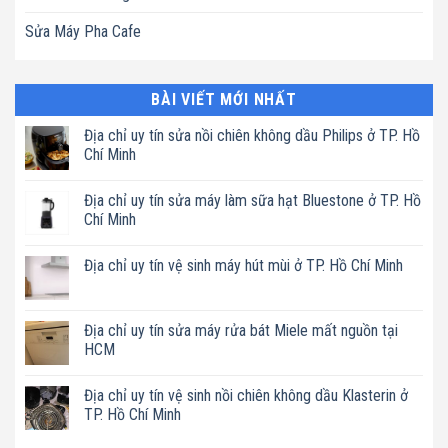
Sửa Máy Pha Cafe
BÀI VIẾT MỚI NHẤT
Địa chỉ uy tín sửa nồi chiên không dầu Philips ở TP. Hồ
Chí Minh
Không
có
Địa chỉ uy tín sửa máy làm sữa hạt Bluestone ở TP. Hồ
bình
luận
Chí Minh
ở
Địa
Không
chỉ
có
Địa chỉ uy tín vệ sinh máy hút mùi ở TP. Hồ Chí Minh
uy
bình
tín
luận
Không
sửa
ở
có
nồi
Địa
bình
chiên
chỉ
luận
Địa chỉ uy tín sửa máy rửa bát Miele mất nguồn tại
không
uy
ở
dầu
tín
HCM
Địa
Philips
sửa
chỉ
ở
máy
Không
uy
TP.
làm
có
tín
Địa chỉ uy tín vệ sinh nồi chiên không dầu Klasterin ở
Hồ
sữa
bình
vệ
Chí
hạt
luận
TP. Hồ Chí Minh
sinh
Minh
Bluestone
ở
máy
ở
Địa
Không
hút
TP.
chỉ