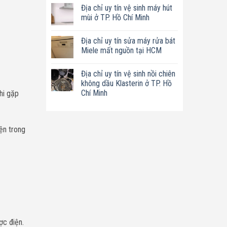
có
tín
Địa chỉ uy tín vệ sinh máy hút
bình
sửa
luận
mùi ở TP. Hồ Chí Minh
nồi
ở
chiên
Địa
Không
không
chỉ
có
dầu
Địa chỉ uy tín sửa máy rửa bát
uy
bình
Philips
tín
luận
Miele mất nguồn tại HCM
ở
sửa
ở
TP.
máy
Địa
Không
Hồ
làm
chỉ
có
Chí
Địa chỉ uy tín vệ sinh nồi chiên
sữa
uy
bình
Minh
hạt
tín
luận
không dầu Klasterin ở TP. Hồ
Bluestone
vệ
ở
Chí Minh
Khi gặp
ở
sinh
Địa
TP.
máy
chỉ
Không
Hồ
hút
uy
có
Chí
mùi
tín
bình
Minh
ở
sửa
luận
TP.
máy
ện trong
ở
Hồ
rửa
Địa
Chí
bát
chỉ
Minh
Miele
uy
mất
tín
nguồn
vệ
tại
sinh
HCM
nồi
chiên
không
dầu
Klasterin
ở
TP.
ợc điện.
Hồ