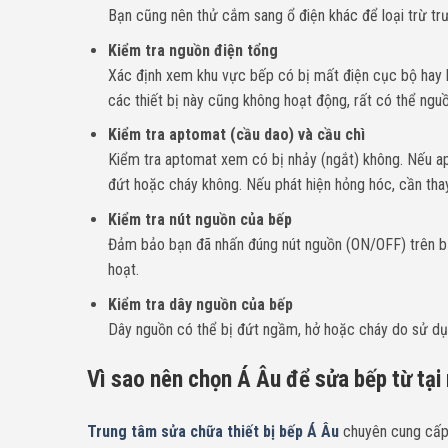
Bạn cũng nên thử cắm sang ổ điện khác để loại trừ tr
Kiểm tra nguồn điện tổng
Xác định xem khu vực bếp có bị mất điện cục bộ hay k
các thiết bị này cũng không hoạt động, rất có thể nguồ
Kiểm tra aptomat (cầu dao) và cầu chì
Kiểm tra aptomat xem có bị nhảy (ngắt) không. Nếu apt
đứt hoặc cháy không. Nếu phát hiện hỏng hóc, cần thay
Kiểm tra nút nguồn của bếp
Đảm bảo bạn đã nhấn đúng nút nguồn (ON/OFF) trên bản
hoạt.
Kiểm tra dây nguồn của bếp
Dây nguồn có thể bị đứt ngầm, hở hoặc cháy do sử dụng
Vì sao nên chọn Á Âu để sửa bếp từ tại
Trung tâm sửa chữa thiết bị bếp Á Âu
chuyên cung cấp