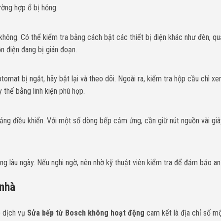
ường hợp ổ bị hỏng.
hông. Có thể kiểm tra bằng cách bật các thiết bị điện khác như đèn, q
n điện đang bị gián đoạn.
omat bị ngắt, hãy bật lại và theo dõi. Ngoài ra, kiểm tra hộp cầu chì xe
 thế bằng linh kiện phù hợp.
g điều khiển. Với một số dòng bếp cảm ứng, cần giữ nút nguồn vài giâ
 lâu ngày. Nếu nghi ngờ, nên nhờ kỹ thuật viên kiểm tra để đảm bảo an
 nhà
 dịch vụ
Sửa bếp từ Bosch không hoạt động
cam kết là địa chỉ số mộ