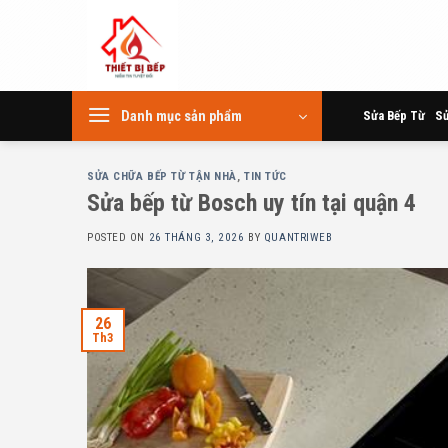
Skip
to
content
Danh mục sản phẩm
Sửa Bếp Từ
Sử
SỬA CHỮA BẾP TỪ TẬN NHÀ
,
TIN TỨC
Sửa bếp từ Bosch uy tín tại quận 4
POSTED ON
26 THÁNG 3, 2026
BY
QUANTRIWEB
26
Th3