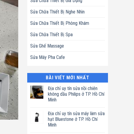
Sửa Chữa Thiết Bị Gia Dụng
Sửa Chữa Thiết Bị Nghe Nhìn
Sửa Chữa Thiết Bị Phòng Khám
Sửa Chữa Thiết Bị Spa
Sửa Ghế Massage
Sửa Máy Pha Cafe
BÀI VIẾT MỚI NHẤT
Địa chỉ uy tín sửa nồi chiên
không dầu Philips ở TP. Hồ Chí
Minh
Không
có
Địa chỉ uy tín sửa máy làm sữa
bình
luận
hạt Bluestone ở TP. Hồ Chí
ở
Minh
Địa
chỉ
Không
uy