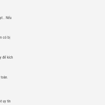
Chí
Minh
uạt… Nếu
m có bị
y để kích
 toàn.
t uy tín