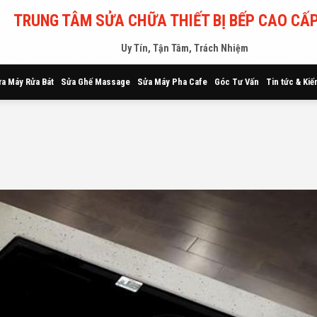
TRUNG TÂM SỬA CHỮA THIẾT BỊ BẾP CAO CẤP
Uy Tín, Tận Tâm, Trách Nhiệm
a Máy Rửa Bát
Sửa Ghế Massage
Sửa Máy Pha Cafe
Góc Tư Vấn
Tin tức & Kiế