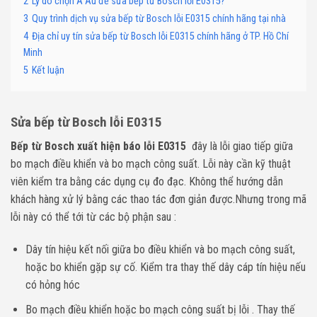
2
Lý do chọn Á Âu để sửa bếp từ Bosch lỗi E0315?
3
Quy trình dịch vụ sửa bếp từ Bosch lỗi E0315 chính hãng tại nhà
4
Địa chỉ uy tín sửa bếp từ Bosch lỗi E0315 chính hãng ở TP. Hồ Chí
Minh
5
Kết luận
Sửa bếp từ Bosch lỗi E0315
Bếp từ Bosch xuất hiện báo lỗi E0315
đây là lỗi giao tiếp giữa
bo mạch điều khiển và bo mạch công suất. Lỗi này cần kỹ thuật
viên kiểm tra bằng các dụng cụ đo đạc. Không thể hướng dẫn
khách hàng xử lý bằng các thao tác đơn giản được.Nhưng trong mã
lỗi này có thể tới từ các bộ phận sau :
Dây tín hiệu kết nối giữa bo điều khiển và bo mạch công suất,
hoặc bo khiển gặp sự cố. Kiểm tra thay thế dây cáp tín hiệu nếu
có hỏng hóc
Bo mạch điều khiển hoặc bo mạch công suất bị lỗi . Thay thế