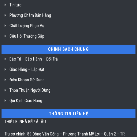
ở
Tin tức
TP.
Hồ
Chí
Phương Châm Bán Hàng
Minh
Chất Lượng Phục Vụ
Câu Hỏi Thường Gặp
CHÍNH SÁCH CHUNG
Bảo Trì – Bảo Hành – Đổi Trả
Giao Hàng – Lắp Đặt
Điều Khoản Sử Dụng
Thỏa Thuận Người Dùng
Qui Định Giao Hàng
THÔNG TIN LIÊN HỆ
THIẾT BỊ NHÀ BẾP Á -ÂU
Trụ sở chính: 89 Đồng Văn Cống – Phường Thạnh Mỹ Lợi – Quận 2 – TP.