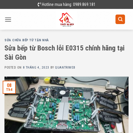
Skip
Hotline mua hàng: 0989.869.181
to
content
SỬA CHỮA BẾP TỪ TẬN NHÀ
Sửa bếp từ Bosch lỗi E0315 chính hãng tại
Sài Gòn
POSTED ON
8 THÁNG 4, 2023
BY
QUANTRIWEB
08
Th4