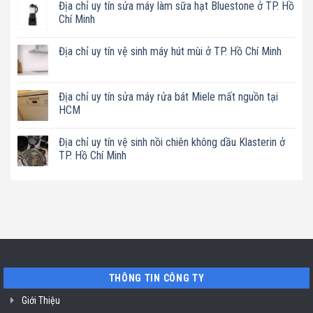
Địa chỉ uy tín sửa máy làm sữa hạt Bluestone ở TP. Hồ
bình
luận
Chí Minh
ở
Địa
Không
chỉ
có
Địa chỉ uy tín vệ sinh máy hút mùi ở TP. Hồ Chí Minh
uy
bình
tín
luận
Không
sửa
ở
có
nồi
Địa
bình
chiên
chỉ
luận
Địa chỉ uy tín sửa máy rửa bát Miele mất nguồn tại
không
uy
ở
dầu
tín
HCM
Địa
Philips
sửa
chỉ
ở
máy
Không
uy
TP.
làm
có
tín
Địa chỉ uy tín vệ sinh nồi chiên không dầu Klasterin ở
Hồ
sữa
bình
vệ
Chí
hạt
luận
TP. Hồ Chí Minh
sinh
Minh
Bluestone
ở
máy
ở
Địa
Không
hút
TP.
chỉ
có
mùi
Hồ
uy
bình
ở
Chí
tín
luận
TP.
Minh
sửa
ở
Hồ
máy
Địa
Chí
rửa
chỉ
Minh
bát
uy
Miele
tín
mất
vệ
nguồn
sinh
tại
nồi
THÔNG TIN CÔNG TY
HCM
chiên
không
dầu
Giới Thiệu
Klasterin