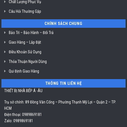
Chất Lượng Phục Vụ
Câu Hỏi Thường Gặp
CHÍNH SÁCH CHUNG
Bảo Trì – Bảo Hành – Đổi Trả
Giao Hàng – Lắp Đặt
Điều Khoản Sử Dụng
Thỏa Thuận Người Dùng
Qui Định Giao Hàng
THÔNG TIN LIÊN HỆ
THIẾT BỊ NHÀ BẾP Á -ÂU
Trụ sở chính: 89 Đồng Văn Cống – Phường Thạnh Mỹ Lợi – Quận 2 – TP.
HCM
Điện thoại: 0989869181
Zalo: 0989869181