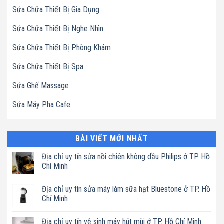
Sửa Chữa Thiết Bị Gia Dụng
Sửa Chữa Thiết Bị Nghe Nhìn
Sửa Chữa Thiết Bị Phòng Khám
Sửa Chữa Thiết Bị Spa
Sửa Ghế Massage
Sửa Máy Pha Cafe
BÀI VIẾT MỚI NHẤT
Địa chỉ uy tín sửa nồi chiên không dầu Philips ở TP. Hồ
Chí Minh
Không
có
Địa chỉ uy tín sửa máy làm sữa hạt Bluestone ở TP. Hồ
bình
luận
Chí Minh
ở
Địa
Không
chỉ
có
Địa chỉ uy tín vệ sinh máy hút mùi ở TP. Hồ Chí Minh
uy
bình