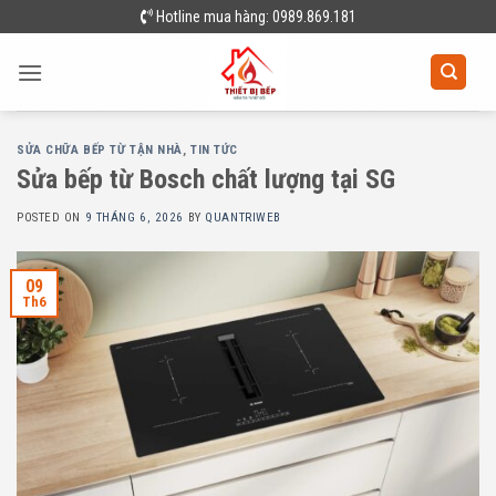
Skip
Hotline mua hàng: 0989.869.181
to
content
SỬA CHỮA BẾP TỪ TẬN NHÀ
,
TIN TỨC
Sửa bếp từ Bosch chất lượng tại SG
POSTED ON
9 THÁNG 6, 2026
BY
QUANTRIWEB
09
Th6