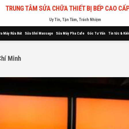
TRUNG TÂM SỬA CHỮA THIẾT BỊ BẾP CAO CẤP
Uy Tín, Tận Tâm, Trách Nhiệm
a Máy Rửa Bát
Sửa Ghế Massage
Sửa Máy Pha Cafe
Góc Tư Vấn
Tin tức & Kiế
Chí Minh