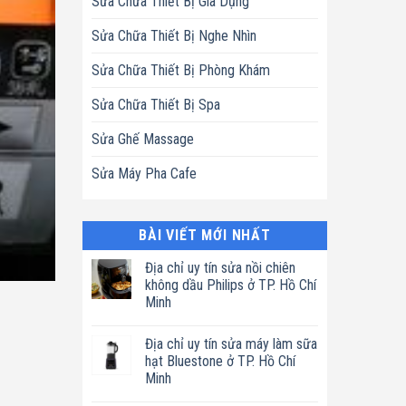
Sửa Chữa Thiết Bị Gia Dụng
Sửa Chữa Thiết Bị Nghe Nhìn
Sửa Chữa Thiết Bị Phòng Khám
Sửa Chữa Thiết Bị Spa
Sửa Ghế Massage
Sửa Máy Pha Cafe
BÀI VIẾT MỚI NHẤT
Địa chỉ uy tín sửa nồi chiên
không dầu Philips ở TP. Hồ Chí
Minh
Không
có
Địa chỉ uy tín sửa máy làm sữa
bình
luận
hạt Bluestone ở TP. Hồ Chí
ở
Minh
Địa
chỉ
Không
uy