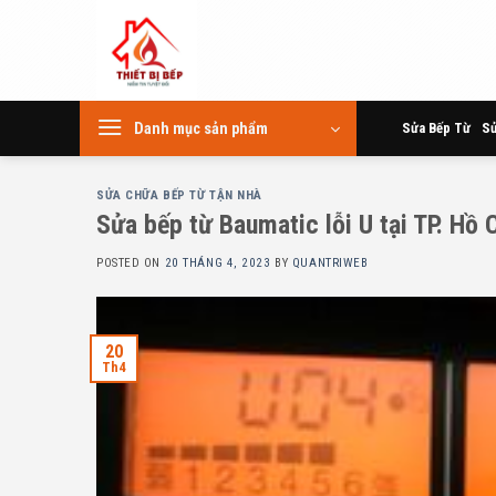
Skip
to
content
Danh mục sản phẩm
Sửa Bếp Từ
Sử
SỬA CHỮA BẾP TỪ TẬN NHÀ
Sửa bếp từ Baumatic lỗi U tại TP. Hồ 
POSTED ON
20 THÁNG 4, 2023
BY
QUANTRIWEB
20
Th4