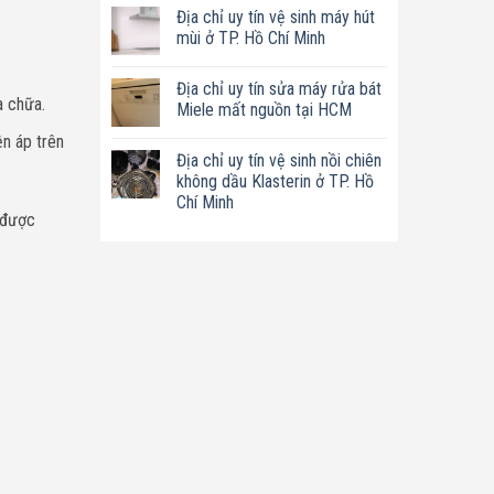
có
tín
Địa chỉ uy tín vệ sinh máy hút
bình
sửa
luận
mùi ở TP. Hồ Chí Minh
nồi
ở
chiên
Địa
Không
không
chỉ
có
dầu
Địa chỉ uy tín sửa máy rửa bát
uy
bình
Philips
a chữa.
tín
luận
Miele mất nguồn tại HCM
ở
sửa
ở
TP.
máy
Địa
Không
ện áp trên
Hồ
làm
chỉ
có
Chí
Địa chỉ uy tín vệ sinh nồi chiên
sữa
uy
bình
Minh
hạt
tín
luận
không dầu Klasterin ở TP. Hồ
Bluestone
vệ
ở
Chí Minh
ở
sinh
Địa
 được
TP.
máy
chỉ
Không
Hồ
hút
uy
có
Chí
mùi
tín
bình
Minh
ở
sửa
luận
TP.
máy
ở
Hồ
rửa
Địa
Chí
bát
chỉ
Minh
Miele
uy
mất
tín
nguồn
vệ
tại
sinh
HCM
nồi
chiên
không
dầu
Klasterin
ở
TP.
Hồ