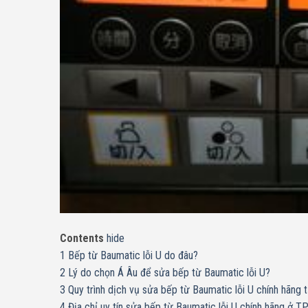
Contents
hide
1
Bếp từ Baumatic lỗi U do đâu?
2
Lý do chọn Á Âu để sửa bếp từ Baumatic lỗi U?
3
Quy trình dịch vụ sửa bếp từ Baumatic lỗi U chính hãng t
4
Địa chỉ uy tín sửa bếp từ Baumatic lỗi U chính hãng ở TP