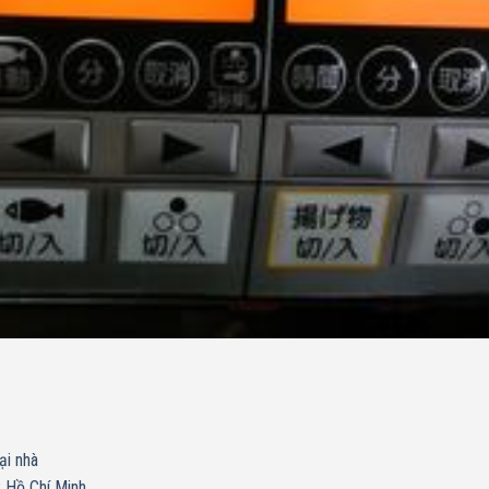
ại nhà
. Hồ Chí Minh