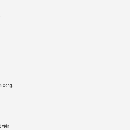
t.
nh công,
t viên