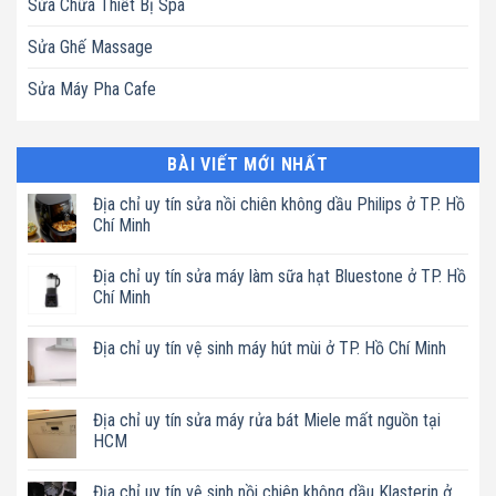
Sửa Chữa Thiết Bị Spa
Sửa Ghế Massage
Sửa Máy Pha Cafe
BÀI VIẾT MỚI NHẤT
Địa chỉ uy tín sửa nồi chiên không dầu Philips ở TP. Hồ
Chí Minh
Không
có
Địa chỉ uy tín sửa máy làm sữa hạt Bluestone ở TP. Hồ
bình
luận
Chí Minh
ở
Địa
Không
chỉ
có
Địa chỉ uy tín vệ sinh máy hút mùi ở TP. Hồ Chí Minh
uy
bình
tín
luận
Không
sửa
ở
có
nồi
Địa
bình
chiên
chỉ
luận
Địa chỉ uy tín sửa máy rửa bát Miele mất nguồn tại
không
uy
ở
dầu
tín
HCM
Địa
Philips
sửa
chỉ
ở
máy
Không
uy
TP.
làm
có
tín
Địa chỉ uy tín vệ sinh nồi chiên không dầu Klasterin ở
Hồ
sữa
bình