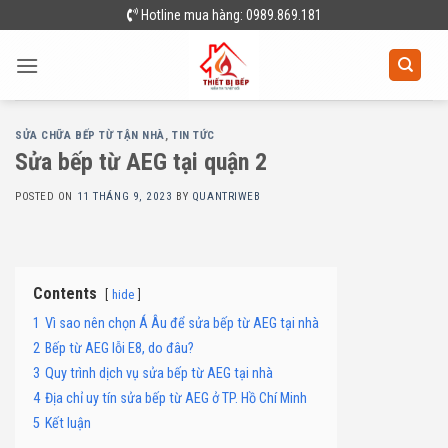
Skip
Hotline mua hàng: 0989.869.181
to
content
SỬA CHỮA BẾP TỪ TẬN NHÀ
,
TIN TỨC
Sửa bếp từ AEG tại quận 2
POSTED ON
11 THÁNG 9, 2023
BY
QUANTRIWEB
Contents
hide
1
Vì sao nên chọn Á Âu để sửa bếp từ AEG tại nhà
2
Bếp từ AEG lỗi E8, do đâu?
3
Quy trình dịch vụ sửa bếp từ AEG tại nhà
4
Địa chỉ uy tín sửa bếp từ AEG ở TP. Hồ Chí Minh
5
Kết luận