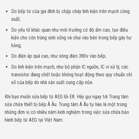
Do bếp từ của gia đình bị chập cháy linh kiện trên mạch công
suất;
Do yếu tố khác quan như môi trường có độ ẩm cao, tạo điều
kiện cho côn trùng sinh sống và chui vào bên trong bếp gây hư
hỏng;
Do điện áp quá cao, như sông điện 380v vào bếp;
Do linh kiện trên mạch, như bộ phận IC nguồn, IC vi xử lý, các
transistor đang chết hoặc không hoạt động theo quy chuẩn chỉ
số của bếp do nhà sản xuất cung cấp nữa.
Khi bạn muốn sửa bếp từ AEG lỗi E8. Hãy gọi ngay tới Trung tâm
sửa chữa thiết bị bếp Á Âu. Trung tâm Á Âu tự hào là một trong
những đơn vị có nhiều năm kinh nghiệm trong việc sửa chữa bảo
hành bếp từ AEG tại Việt Nam.