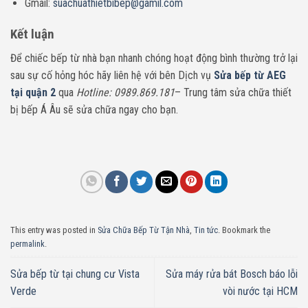
Gmail:
suachuathietbibep@gamil.com
Kết luận
Để chiếc bếp từ nhà bạn nhanh chóng hoạt động bình thường trở lại
sau sự cố hỏng hóc hãy liên hệ với bên Dịch vụ
Sửa bếp từ AEG
tại quận 2
qua
Hotline: 0989.869.181
– Trung tâm sửa chữa thiết
bị bếp Á Âu sẽ sửa chữa ngay cho bạn.
This entry was posted in
Sửa Chữa Bếp Từ Tận Nhà
,
Tin tức
. Bookmark the
permalink
.
Sửa bếp từ tại chung cư Vista
Sửa máy rửa bát Bosch báo lỗi
Verde
vòi nước tại HCM