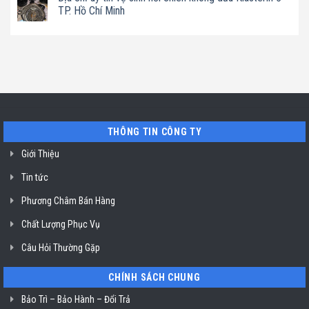
vệ
Chí
hạt
luận
TP. Hồ Chí Minh
sinh
Minh
Bluestone
ở
máy
ở
Địa
Không
hút
TP.
chỉ
có
mùi
Hồ
uy
bình
ở
Chí
tín
luận
TP.
Minh
sửa
ở
Hồ
máy
Địa
Chí
rửa
chỉ
Minh
bát
uy
Miele
tín
mất
vệ
nguồn
sinh
tại
nồi
THÔNG TIN CÔNG TY
HCM
chiên
không
dầu
Giới Thiệu
Klasterin
ở
Tin tức
TP.
Hồ
Chí
Phương Châm Bán Hàng
Minh
Chất Lượng Phục Vụ
Câu Hỏi Thường Gặp
CHÍNH SÁCH CHUNG
Bảo Trì – Bảo Hành – Đổi Trả