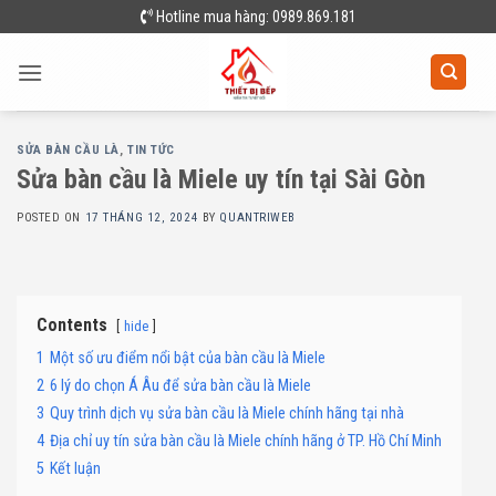
Skip
Hotline mua hàng: 0989.869.181
to
content
SỬA BÀN CẦU LÀ
,
TIN TỨC
Sửa bàn cầu là Miele uy tín tại Sài Gòn
POSTED ON
17 THÁNG 12, 2024
BY
QUANTRIWEB
Contents
hide
1
Một số ưu điểm nổi bật của bàn cầu là Miele
2
6 lý do chọn Á Âu để sửa bàn cầu là Miele
3
Quy trình dịch vụ sửa bàn cầu là Miele chính hãng tại nhà
4
Địa chỉ uy tín sửa bàn cầu là Miele chính hãng ở TP. Hồ Chí Minh
5
Kết luận