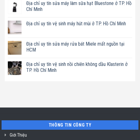
Địa chỉ uy tín sửa máy làm sữa hạt Bluestone ở TP. Hồ
bình
luận
Chí Minh
ở
Địa
Không
chỉ
có
Địa chỉ uy tín vệ sinh máy hút mùi ở TP. Hồ Chí Minh
uy
bình
tín
luận
Không
sửa
ở
có
nồi
Địa
bình
chiên
chỉ
luận
Địa chỉ uy tín sửa máy rửa bát Miele mất nguồn tại
không
uy
ở
dầu
tín
HCM
Địa
Philips
sửa
chỉ
ở
máy
Không
uy
TP.
làm
có
tín
Địa chỉ uy tín vệ sinh nồi chiên không dầu Klasterin ở
Hồ
sữa
bình
vệ
Chí
hạt
luận
TP. Hồ Chí Minh
sinh
Minh
Bluestone
ở
máy
ở
Địa
Không
hút
TP.
chỉ
có
mùi
Hồ
uy
bình
ở
Chí
tín
luận
TP.
Minh
sửa
ở
Hồ
máy
Địa
Chí
rửa
chỉ
Minh
bát
uy
Miele
tín
mất
vệ
nguồn
sinh
tại
nồi
THÔNG TIN CÔNG TY
HCM
chiên
không
dầu
Giới Thiệu
Klasterin