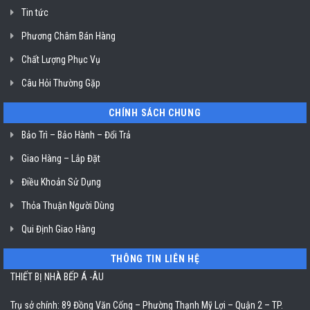
ở
Tin tức
TP.
Hồ
Chí
Phương Châm Bán Hàng
Minh
Chất Lượng Phục Vụ
Câu Hỏi Thường Gặp
CHÍNH SÁCH CHUNG
Bảo Trì – Bảo Hành – Đổi Trả
Giao Hàng – Lắp Đặt
Điều Khoản Sử Dụng
Thỏa Thuận Người Dùng
Qui Định Giao Hàng
THÔNG TIN LIÊN HỆ
THIẾT BỊ NHÀ BẾP Á -ÂU
Trụ sở chính: 89 Đồng Văn Cống – Phường Thạnh Mỹ Lợi – Quận 2 – TP.