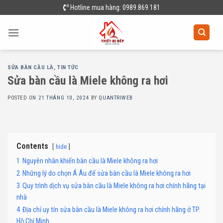
Skip
Hotline mua hàng: 0989.869.181
to
content
SỬA BÀN CẦU LÀ
,
TIN TỨC
Sửa bàn cầu là Miele không ra hơi
POSTED ON
21 THÁNG 10, 2024
BY
QUANTRIWEB
Contents
hide
1
Nguyên nhân khiến bàn cầu là Miele không ra hơi
2
Những lý do chọn Á Âu để sửa bàn cầu là Miele không ra hơi
3
Quy trình dịch vụ sửa bàn cầu là Miele không ra hơi chính hãng tại
nhà
4
Địa chỉ uy tín sửa bàn cầu là Miele không ra hơi chính hãng ở TP.
Hồ Chí Minh