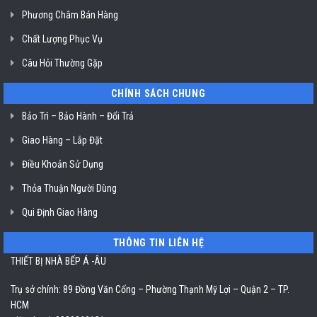
Chí
Phương Châm Bán Hàng
Minh
Chất Lượng Phục Vụ
Câu Hỏi Thường Gặp
CHÍNH SÁCH CHUNG
Bảo Trì – Bảo Hành – Đổi Trả
Giao Hàng – Lắp Đặt
Điều Khoản Sử Dụng
Thỏa Thuận Người Dùng
Qui Định Giao Hàng
THÔNG TIN LIÊN HỆ
THIẾT BỊ NHÀ BẾP Á -ÂU
Trụ sở chính: 89 Đồng Văn Cống – Phường Thạnh Mỹ Lợi – Quận 2 – TP.
HCM