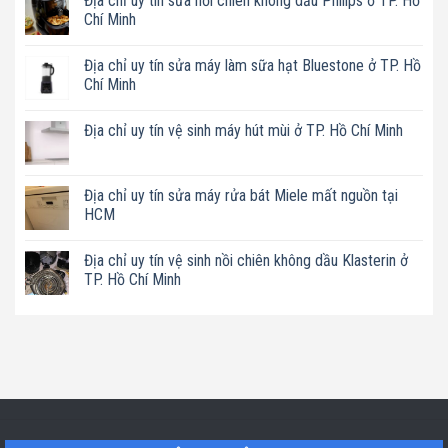
Địa chỉ uy tín sửa nồi chiên không dầu Philips ở TP. Hồ
Chí Minh
Không
có
Địa chỉ uy tín sửa máy làm sữa hạt Bluestone ở TP. Hồ
bình
luận
Chí Minh
ở
Địa
Không
chỉ
có
Địa chỉ uy tín vệ sinh máy hút mùi ở TP. Hồ Chí Minh
uy
bình
tín
luận
Không
sửa
ở
có
nồi
Địa
bình
chiên
chỉ
luận
Địa chỉ uy tín sửa máy rửa bát Miele mất nguồn tại
không
uy
ở
dầu
tín
HCM
Địa
Philips
sửa
chỉ
ở
máy
Không
uy
TP.
làm
có
tín
Địa chỉ uy tín vệ sinh nồi chiên không dầu Klasterin ở
Hồ
sữa
bình
vệ
Chí
hạt
luận
TP. Hồ Chí Minh
sinh
Minh
Bluestone
ở
máy
ở
Địa
Không
hút
TP.
chỉ
có
mùi
Hồ
uy
bình
ở
Chí
tín
luận
TP.
Minh
sửa
ở
Hồ
máy
Địa
Chí
rửa
chỉ
Minh
bát
uy
Miele
tín
mất
vệ
nguồn
sinh
tại
nồi