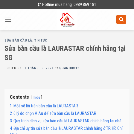
Skip
Hotline mua hàng: 0989.869.181
to
content
SỬA BÀN CẦU LÀ
,
TIN TỨC
Sửa bàn cầu là LAURASTAR chính hãng tại
SG
POSTED ON
14 THÁNG 10, 2024
BY
QUANTRIWEB
Contents
hide
1
Một số lỗi trên bàn cầu là LAURASTAR
2
6 lý do chọn Á Âu để sửa bàn cầu là LAURASTAR
3
Quy trình dịch vụ sửa bàn cầu là LAURASTAR chính hãng tại nhà
4
Địa chỉ uy tín sửa bàn cầu là LAURASTAR chính hãng ở TP. Hồ Chí