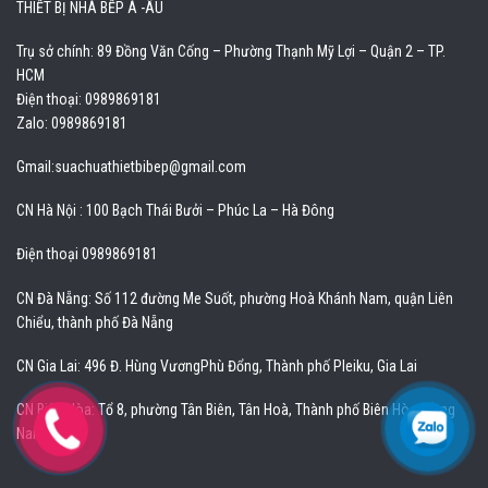
THIẾT BỊ NHÀ BẾP Á -ÂU
Trụ sở chính: 89 Đồng Văn Cống – Phường Thạnh Mỹ Lợi – Quận 2 – TP.
HCM
Điện thoại: 0989869181
Zalo: 0989869181
Gmail:
suachuathietbibep@gmail.com
CN Hà Nội : 100 Bạch Thái Bưởi – Phúc La – Hà Đông
Điện thoại 0989869181
CN Đà Nẵng: Số 112 đường Me Suốt, phường Hoà Khánh Nam, quận Liên
Chiểu, thành phố Đà Nẵng
CN Gia Lai: 496 Đ. Hùng VươngPhù Đổng, Thành phố Pleiku, Gia Lai
CN Biên Hòa: Tổ 8, phường Tân Biên, Tân Hoà, Thành phố Biên Hòa, Đồng
Nai