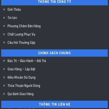
THÔNG TIN CÔNG TY
HCM
chiên
không
dầu
Giới Thiệu
Klasterin
ở
Tin tức
TP.
Hồ
Chí
Phương Châm Bán Hàng
Minh
Chất Lượng Phục Vụ
Câu Hỏi Thường Gặp
CHÍNH SÁCH CHUNG
Bảo Trì – Bảo Hành – Đổi Trả
Giao Hàng – Lắp Đặt
Điều Khoản Sử Dụng
Thỏa Thuận Người Dùng
Qui Định Giao Hàng
THÔNG TIN LIÊN HỆ