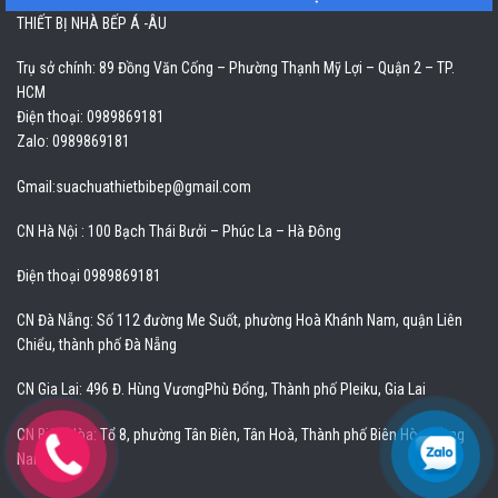
THIẾT BỊ NHÀ BẾP Á -ÂU
Trụ sở chính: 89 Đồng Văn Cống – Phường Thạnh Mỹ Lợi – Quận 2 – TP.
HCM
Điện thoại: 0989869181
Zalo: 0989869181
Gmail:
suachuathietbibep@gmail.com
CN Hà Nội : 100 Bạch Thái Bưởi – Phúc La – Hà Đông
Điện thoại 0989869181
CN Đà Nẵng: Số 112 đường Me Suốt, phường Hoà Khánh Nam, quận Liên
Chiểu, thành phố Đà Nẵng
CN Gia Lai: 496 Đ. Hùng VươngPhù Đổng, Thành phố Pleiku, Gia Lai
CN Biên Hòa: Tổ 8, phường Tân Biên, Tân Hoà, Thành phố Biên Hòa, Đồng
Nai