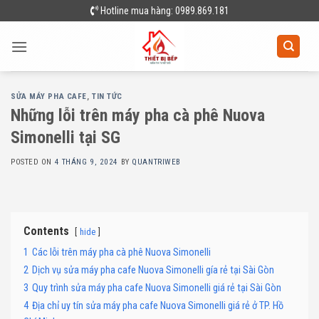
Skip
Hotline mua hàng: 0989.869.181
to
content
SỬA MÁY PHA CAFE
,
TIN TỨC
Những lỗi trên máy pha cà phê Nuova
Simonelli tại SG
POSTED ON
4 THÁNG 9, 2024
BY
QUANTRIWEB
Contents
hide
1
Các lỗi trên máy pha cà phê Nuova Simonelli
2
Dịch vụ sửa máy pha cafe Nuova Simonelli gía rẻ tại Sài Gòn
3
Quy trình sửa máy pha cafe Nuova Simonelli giá rẻ tại Sài Gòn
4
Địa chỉ uy tín sửa máy pha cafe Nuova Simonelli giá rẻ ở TP. Hồ