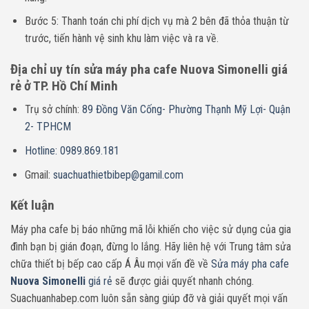
Bước 5: Thanh toán chi phí dịch vụ mà 2 bên đã thỏa thuận từ
trước, tiến hành vệ sinh khu làm việc và ra về.
Địa chỉ uy tín sửa máy pha cafe
Nuova Simonelli
giá
rẻ ở TP. Hồ Chí Minh
Trụ sở chính:
89 Đồng Văn Cống- Phường Thạnh Mỹ Lợi- Quận
2- TPHCM
Hotline: 0989.869.181
Gmail:
suachuathietbibep@gamil.com
Kết luận
Máy pha cafe bị báo những mã lỗi khiến cho việc sử dụng của gia
đình bạn bị gián đoạn, đừng lo lắng. Hãy liên hệ với Trung tâm sửa
chữa thiết bị bếp cao cấp Á Âu mọi vấn đề về
Sửa máy pha cafe
Nuova Simonelli
giá rẻ
sẽ được giải quyết nhanh chóng.
Suachuanhabep.com luôn sẵn sàng giúp đỡ và giải quyết mọi vấn