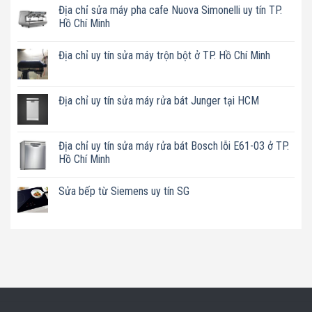
Địa chỉ sửa máy pha cafe Nuova Simonelli uy tín TP.
Hồ Chí Minh
Không
có
Địa chỉ uy tín sửa máy trộn bột ở TP. Hồ Chí Minh
bình
luận
Không
ở
có
Địa
bình
chỉ
luận
Địa chỉ uy tín sửa máy rửa bát Junger tại HCM
sửa
ở
máy
Địa
Không
pha
chỉ
có
cafe
uy
bình
Nuova
tín
luận
Địa chỉ uy tín sửa máy rửa bát Bosch lỗi E61-03 ở TP.
Simonelli
sửa
ở
uy
Hồ Chí Minh
máy
Địa
tín
trộn
chỉ
TP.
Không
bột
uy
Hồ
có
ở
tín
Sửa bếp từ Siemens uy tín SG
Chí
bình
TP.
sửa
Minh
luận
Hồ
máy
Không
ở
Chí
rửa
có
Địa
Minh
bát
bình
chỉ
Junger
luận
uy
tại
ở
tín
HCM
Sửa
sửa
bếp
máy
từ
rửa
Siemens
bát
uy
Bosch
tín
lỗi
SG
E61-