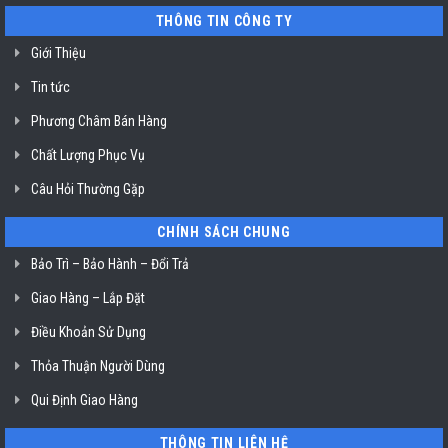
03
THÔNG TIN CÔNG TY
ở
TP.
Hồ
Giới Thiệu
Chí
Minh
Tin tức
Phương Châm Bán Hàng
Chất Lượng Phục Vụ
Câu Hỏi Thường Gặp
CHÍNH SÁCH CHUNG
Bảo Trì – Bảo Hành – Đổi Trả
Giao Hàng – Lắp Đặt
Điều Khoản Sử Dụng
Thỏa Thuận Người Dùng
Qui Định Giao Hàng
THÔNG TIN LIÊN HỆ