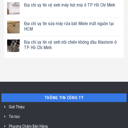
chỉ
có
Địa chỉ uy tín vệ sinh máy hút mùi ở TP. Hồ Chí Minh
uy
bình
tín
luận
Không
sửa
ở
có
nồi
Địa
bình
chiên
chỉ
luận
Địa chỉ uy tín sửa máy rửa bát Miele mất nguồn tại
không
uy
ở
dầu
tín
HCM
Địa
Philips
sửa
chỉ
ở
máy
Không
uy
TP.
làm
có
tín
Địa chỉ uy tín vệ sinh nồi chiên không dầu Klasterin ở
Hồ
sữa
bình
vệ
Chí
hạt
luận
TP. Hồ Chí Minh
sinh
Minh
Bluestone
ở
máy
ở
Địa
Không
hút
TP.
chỉ
có
mùi
Hồ
uy
bình
ở
Chí
tín
luận
TP.
Minh
sửa
ở
Hồ
máy
Địa
Chí
rửa
chỉ
Minh
bát
uy
Miele
tín
mất
vệ
nguồn
sinh
tại
nồi
THÔNG TIN CÔNG TY
HCM
chiên
không
dầu
Giới Thiệu
Klasterin
ở
Tin tức
TP.
Hồ
Chí
Phương Châm Bán Hàng
Minh