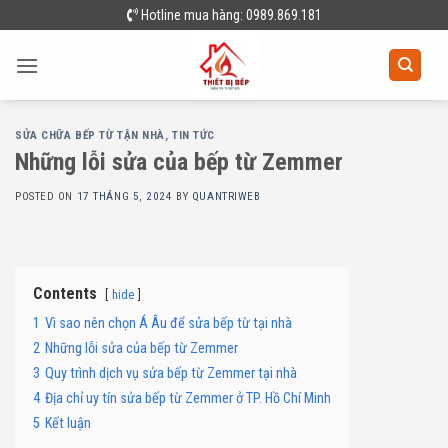
Skip
Hotline mua hàng: 0989.869.181
to
content
SỬA CHỮA BẾP TỪ TẬN NHÀ
,
TIN TỨC
Những lỗi sửa của bếp từ Zemmer
POSTED ON
17 THÁNG 5, 2024
BY
QUANTRIWEB
Contents
hide
1
Vì sao nên chọn Á Âu để sửa bếp từ tại nhà
2
Những lỗi sửa của bếp từ Zemmer
3
Quy trình dịch vụ sửa bếp từ Zemmer tại nhà
4
Địa chỉ uy tín sửa bếp từ Zemmer ở TP. Hồ Chí Minh
5
Kết luận