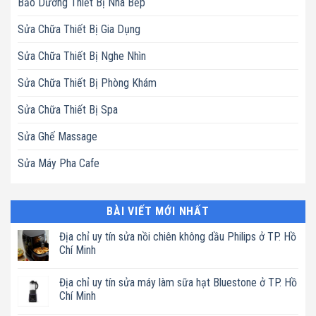
Bảo Dưỡng Thiết Bị Nhà Bếp
Sửa Chữa Thiết Bị Gia Dụng
Sửa Chữa Thiết Bị Nghe Nhìn
Sửa Chữa Thiết Bị Phòng Khám
Sửa Chữa Thiết Bị Spa
Sửa Ghế Massage
Sửa Máy Pha Cafe
BÀI VIẾT MỚI NHẤT
Địa chỉ uy tín sửa nồi chiên không dầu Philips ở TP. Hồ
Chí Minh
Không
có
Địa chỉ uy tín sửa máy làm sữa hạt Bluestone ở TP. Hồ
bình
luận
Chí Minh
ở
Địa
Không