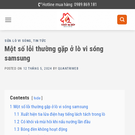
Skip
Hotline mua hàng: 0989.869.181
to
content
SỬA LÒ VI SÓNG
,
TIN TỨC
Một số lỗi thường gặp ở lò vi sóng
samsung
POSTED ON
12 THÁNG 5, 2024
BY
QUANTRIWEB
Contents
hide
1
Một số lỗi thường gặp ở lò vi sóng samsung
1.1
Xuất hiện tia lửa điện hay tiếng lách tách trong lò
1.2
Có khói và mùi hôi khi nấu nướng lần đầu
1.3
Bóng đèn không hoạt động