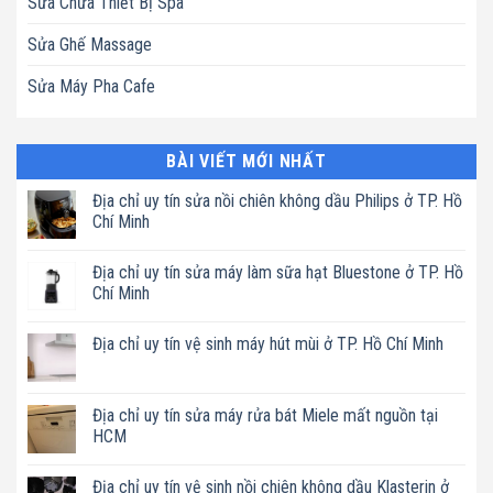
Sửa Chữa Thiết Bị Spa
Sửa Ghế Massage
Sửa Máy Pha Cafe
BÀI VIẾT MỚI NHẤT
Địa chỉ uy tín sửa nồi chiên không dầu Philips ở TP. Hồ
Chí Minh
Không
có
Địa chỉ uy tín sửa máy làm sữa hạt Bluestone ở TP. Hồ
bình
luận
Chí Minh
ở
Địa
Không
chỉ
có
Địa chỉ uy tín vệ sinh máy hút mùi ở TP. Hồ Chí Minh
uy
bình
tín
luận
Không
sửa
ở
có
nồi
Địa
bình
chiên
chỉ
luận
Địa chỉ uy tín sửa máy rửa bát Miele mất nguồn tại
không
uy
ở
dầu
tín
HCM
Địa
Philips
sửa
chỉ
ở
máy
Không
uy
TP.
làm
có
tín
Địa chỉ uy tín vệ sinh nồi chiên không dầu Klasterin ở
Hồ
sữa
bình