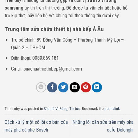
Trên đây là những lỗi thường gặp và đơn vị
sửa lò vi sóng
samsung
uy tín trên thị trường. Để được tư vấn chi tiết hoặc hỗ
trợ kịp thời, hãy liên hệ với chúng tôi theo thông tin dưới đây.
Trung tâm sửa chữa thiết bị nhà bếp Á Âu
Trụ sở chính: 89 Đồng Văn Cống – Phường Thạnh Mỹ Lợi –
Quận 2 – TPHCM.
Điện thoại: 0989.869.181
Gmail: suachuathietbibep@gmail.com
This entry was posted in
Sửa Lò Vi Sóng
,
Tin tức
. Bookmark the
permalink
.
Cách xử lý một số lỗi cơ bản của
Những lỗi cần sửa trên máy pha
máy pha cà phê Bosch
cafe Delonghi