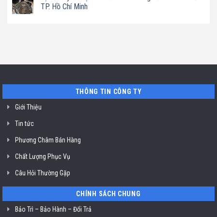
vệ
Chí
hạt
luận
TP. Hồ Chí Minh
sinh
Minh
Bluestone
ở
máy
ở
Địa
Không
hút
TP.
chỉ
có
mùi
Hồ
uy
bình
ở
Chí
tín
luận
TP.
Minh
sửa
ở
Hồ
máy
Địa
Chí
rửa
chỉ
Minh
bát
uy
Miele
tín
mất
vệ
nguồn
sinh
tại
nồi
THÔNG TIN CÔNG TY
HCM
chiên
không
dầu
Giới Thiệu
Klasterin
ở
Tin tức
TP.
Hồ
Chí
Phương Châm Bán Hàng
Minh
Chất Lượng Phục Vụ
Câu Hỏi Thường Gặp
CHÍNH SÁCH CHUNG
Bảo Trì – Bảo Hành – Đổi Trả