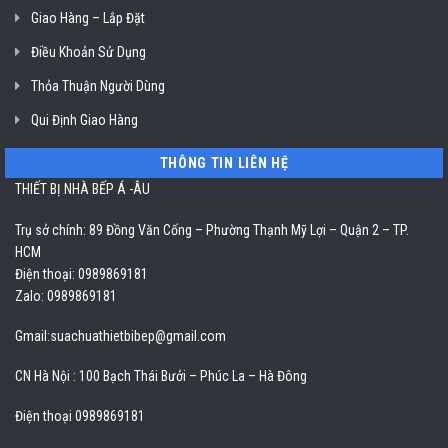
Giao Hàng – Lắp Đặt
Điều Khoản Sử Dụng
Thỏa Thuận Người Dùng
Qui Định Giao Hàng
THÔNG TIN LIÊN HỆ
THIẾT BỊ NHÀ BẾP Á -ÂU
Trụ sở chính: 89 Đồng Văn Cống – Phường Thạnh Mỹ Lợi – Quận 2 – TP.
HCM
Điện thoại: 0989869181
Zalo: 0989869181
Gmail:
suachuathietbibep@gmail.com
CN Hà Nội : 100 Bạch Thái Bưởi – Phúc La – Hà Đông
Điện thoại 0989869181