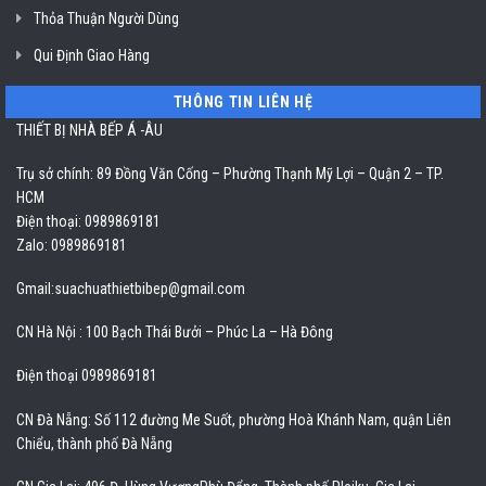
Thỏa Thuận Người Dùng
Qui Định Giao Hàng
THÔNG TIN LIÊN HỆ
THIẾT BỊ NHÀ BẾP Á -ÂU
Trụ sở chính: 89 Đồng Văn Cống – Phường Thạnh Mỹ Lợi – Quận 2 – TP.
HCM
Điện thoại: 0989869181
Zalo: 0989869181
Gmail:
suachuathietbibep@gmail.com
CN Hà Nội : 100 Bạch Thái Bưởi – Phúc La – Hà Đông
Điện thoại 0989869181
CN Đà Nẵng: Số 112 đường Me Suốt, phường Hoà Khánh Nam, quận Liên
Chiểu, thành phố Đà Nẵng