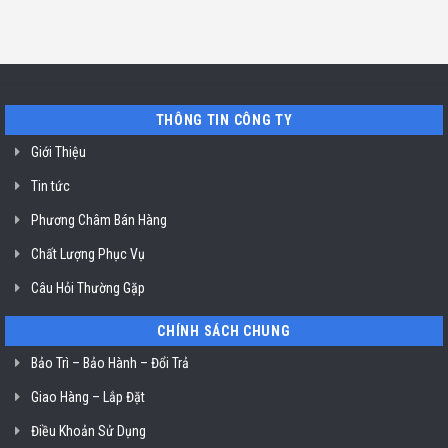
Chí
tín
luận
TP.
Minh
sửa
ở
Hồ
máy
Địa
Chí
rửa
chỉ
Minh
bát
uy
Miele
tín
mất
vệ
nguồn
sinh
tại
nồi
THÔNG TIN CÔNG TY
HCM
chiên
không
dầu
Giới Thiệu
Klasterin
ở
Tin tức
TP.
Hồ
Chí
Phương Châm Bán Hàng
Minh
Chất Lượng Phục Vụ
Câu Hỏi Thường Gặp
CHÍNH SÁCH CHUNG
Bảo Trì – Bảo Hành – Đổi Trả
Giao Hàng – Lắp Đặt
Điều Khoản Sử Dụng