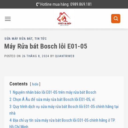
Skip
Hotline mua hàng: 0989.869.181
to
content
SỬA MÁY RỬA BÁT
,
TIN TỨC
Máy Rửa bát Bosch lỗi E01-05
POSTED ON
26 THÁNG 8, 2024
BY
QUANTRIWEB
Contents
hide
1
Nguyên nhân báo lỗi E01-05 trên máy rửa bát Bosch
2
Chọn Á Âu để sửa máy rửa bát Bosch lỗi E01-05, vì:
3
Quy trình dịch vụ sửa máy rửa bát Bosch lỗi E01-05 chính hãng tại
nhà
4
Địa chỉ uy tín sửa máy rửa bát Bosch lỗi E01-05 chính hãng ở TP.
Hồ Chí Minh