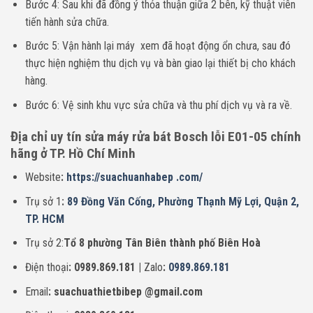
Bước 4: Sau khi đã đồng ý thỏa thuận giữa 2 bên, kỹ thuật viên
tiến hành sửa chữa.
Bước 5: Vận hành lại máy xem đã hoạt động ổn chưa, sau đó
thực hiện nghiệm thu dịch vụ và bàn giao lại thiết bị cho khách
hàng.
Bước 6: Vệ sinh khu vực sửa chữa và thu phí dịch vụ và ra về.
Địa chỉ uy tín sửa máy rửa bát Bosch lỗi E01-05 chính
hãng ở TP. Hồ Chí Minh
Website
:
https://suachuanhabep .com/
Trụ sở 1
:
89 Đồng Văn Cống, Phường Thạnh Mỹ Lợi, Quận 2,
TP. HCM
Trụ sở 2:
Tổ 8 phường Tân Biên thành phố Biên Hoà
Điện thoại
: 0989.869.181 |
Zalo
:
0989.869.181
Email
: suachuathietbibep @gmail.com