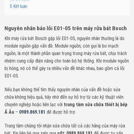
5
Kết luận
Nguyên nhân báo lỗi E01-05 trên máy rửa bát Bosch
Khi máy rửa bát Bosch gặp lỗi E01-05, nguyên nhân thường là do
module nguồn gặp vấn đề. Module nguồn, còn gọi là bo mạch
nguồn, là một thành phần quan trọng trong máy rửa bát, chịu trách
nhiệm cung cấp điện năng cho toàn bộ hệ thống. Khi module nguồn
bị hỏng, nó có thể gây ra nhiều vấn đề khác nhau, bao gồm cả lỗi
E01-05.
Nếu bạn không thể tìm thấy nguyên nhân của vấn đề hoặc sửa
chữa không hiệu quả, hãy nhờ đến sự hỗ trợ từ các kỹ thuật viên
chuyên nghiệp hoặc liên lạc với
trung tâm sửa chữa thiết bị bếp
Á Âu
–
0989.869.181
để được hỗ trợ.
Trung tâm chúng tôi nhận sửa chữa tất cả các hãng của máy rửa
bát. Xin liên hệ qua zalo qua
sđt: 0989.869.181
để được tư vấn