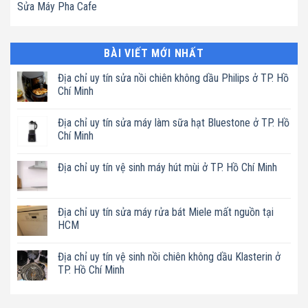
Sửa Máy Pha Cafe
BÀI VIẾT MỚI NHẤT
Địa chỉ uy tín sửa nồi chiên không dầu Philips ở TP. Hồ
Chí Minh
Không
có
Địa chỉ uy tín sửa máy làm sữa hạt Bluestone ở TP. Hồ
bình
luận
Chí Minh
ở
Địa
Không
chỉ
có
Địa chỉ uy tín vệ sinh máy hút mùi ở TP. Hồ Chí Minh
uy
bình
tín
luận
Không
sửa
ở
có
nồi
Địa
bình
chiên
chỉ
luận
Địa chỉ uy tín sửa máy rửa bát Miele mất nguồn tại
không
uy
ở
dầu
tín
HCM
Địa
Philips
sửa
chỉ
ở
máy
Không
uy
TP.
làm
có
tín
Địa chỉ uy tín vệ sinh nồi chiên không dầu Klasterin ở
Hồ
sữa
bình
vệ
Chí
hạt
luận
TP. Hồ Chí Minh
sinh
Minh
Bluestone
ở
máy
ở
Địa
Không
hút
TP.
chỉ
có
mùi
Hồ
uy
bình
ở