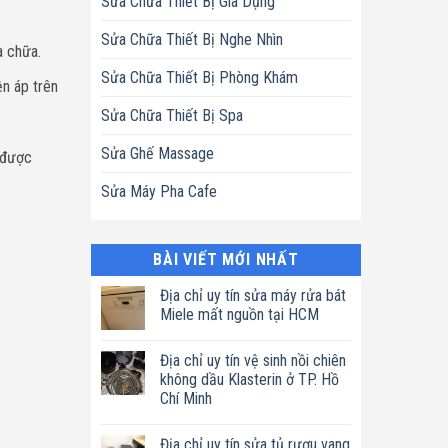
Sửa Chữa Thiết Bị Gia Dụng
Sửa Chữa Thiết Bị Nghe Nhìn
a chữa.
Sửa Chữa Thiết Bị Phòng Khám
ện áp trên
Sửa Chữa Thiết Bị Spa
Sửa Ghế Massage
 được
Sửa Máy Pha Cafe
BÀI VIẾT MỚI NHẤT
Địa chỉ uy tín sửa máy rửa bát
Miele mất nguồn tại HCM
Không
có
Địa chỉ uy tín vệ sinh nồi chiên
bình
luận
không dầu Klasterin ở TP. Hồ
ở
Chí Minh
Địa
chỉ
Không
uy
có
tín
Địa chỉ uy tín sửa tủ rượu vang
bình