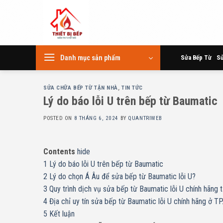
Skip
to
content
Danh mục sản phẩm
Sửa Bếp Từ
Sử
SỬA CHỮA BẾP TỪ TẬN NHÀ
,
TIN TỨC
Lý do báo lỗi U trên bếp từ Baumatic
POSTED ON
8 THÁNG 6, 2024
BY
QUANTRIWEB
Contents
hide
1
Lý do báo lỗi U trên bếp từ Baumatic
2
Lý do chọn Á Âu để sửa bếp từ Baumatic lỗi U?
3
Quy trình dịch vụ sửa bếp từ Baumatic lỗi U chính hãng t
4
Địa chỉ uy tín sửa bếp từ Baumatic lỗi U chính hãng ở TP
5
Kết luận