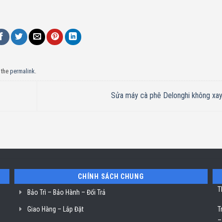
 the
permalink
.
Sửa máy cà phê Delonghi không xa
CHÍNH SÁCH CHUNG
T
Bảo Trì – Bảo Hành – Đổi Trả
Giao Hàng – Lắp Đặt
T
–