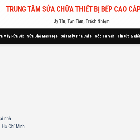
TRUNG TÂM SỬA CHỮA THIẾT BỊ BẾP CAO CẤP
Uy Tín, Tận Tâm, Trách Nhiệm
a Máy Rửa Bát
Sửa Ghế Massage
Sửa Máy Pha Cafe
Góc Tư Vấn
Tin tức & Kiế
ại nhà
. Hồ Chí Minh