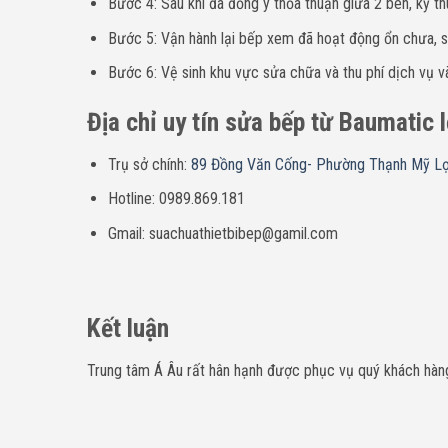
Bước 4: Sau khi đã đồng ý thỏa thuận giữa 2 bên, kỹ th
Bước 5: Vận hành lại bếp xem đã hoạt động ổn chưa, sa
Bước 6: Vệ sinh khu vực sửa chữa và thu phí dịch vụ và
Địa chỉ uy tín sửa bếp từ Baumatic 
Trụ sở chính:
89 Đồng Văn Cống- Phường Thạnh Mỹ Lợ
Hotline: 0989.869.181
Gmail: suachuathietbibep@gamil.com
Kết luận
Trung tâm Á Âu rất hân hạnh được phục vụ quý khách hàng