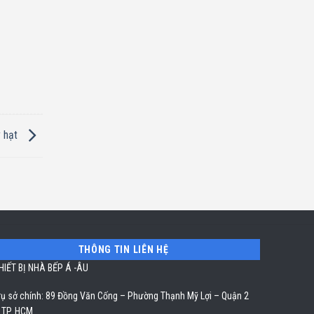
y hạt
THÔNG TIN LIÊN HỆ
HIẾT BỊ NHÀ BẾP Á -ÂU
rụ sở chính: 89 Đồng Văn Cống – Phường Thạnh Mỹ Lợi – Quận 2
 TP. HCM