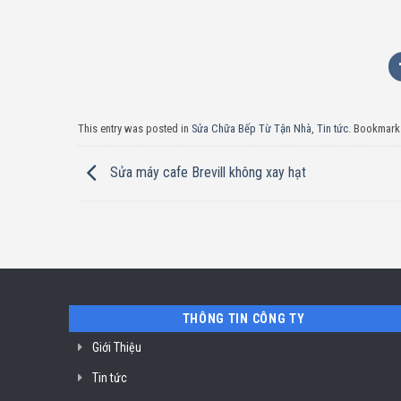
This entry was posted in
Sửa Chữa Bếp Từ Tận Nhà
,
Tin tức
. Bookmark
Sửa máy cafe Brevill không xay hạt
THÔNG TIN CÔNG TY
Giới Thiệu
Tin tức