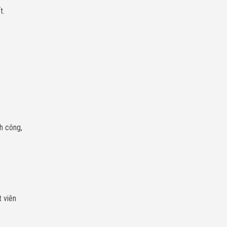
t.
nh công,
t viên