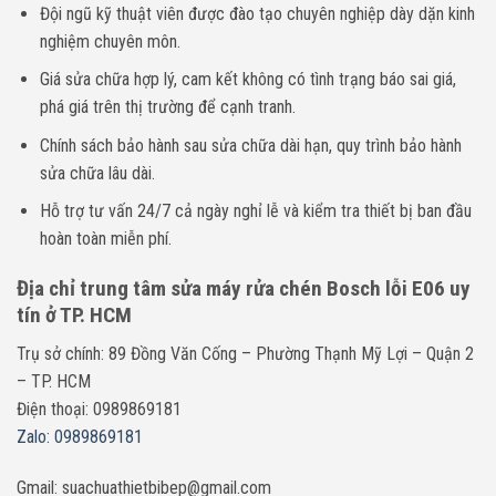
Đội ngũ kỹ thuật viên được đào tạo chuyên nghiệp dày dặn kinh
nghiệm chuyên môn.
Giá sửa chữa hợp lý, cam kết không có tình trạng báo sai giá,
phá giá trên thị trường để cạnh tranh.
Chính sách bảo hành sau sửa chữa dài hạn, quy trình bảo hành
sửa chữa lâu dài.
Hỗ trợ tư vấn 24/7 cả ngày nghỉ lễ và kiểm tra thiết bị ban đầu
hoàn toàn miễn phí.
Địa chỉ trung tâm sửa máy rửa chén Bosch lỗi E06 uy
tín ở TP. HCM
Trụ sở chính: 89 Đồng Văn Cống – Phường Thạnh Mỹ Lợi – Quận 2
– TP. HCM
Điện thoại: 0989869181
Zalo: 0989869181
Gmail: suachuathietbibep@gmail.com