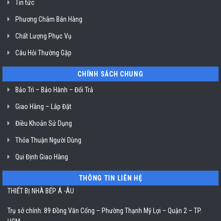
Tin tức
TP.
Hồ
Chí
Phương Châm Bán Hàng
Minh
Chất Lượng Phục Vụ
Câu Hỏi Thường Gặp
CHÍNH SÁCH CHUNG
Bảo Trì – Bảo Hành – Đổi Trả
Giao Hàng – Lắp Đặt
Điều Khoản Sử Dụng
Thỏa Thuận Người Dùng
Qui Định Giao Hàng
THÔNG TIN LIÊN HỆ
THIẾT BỊ NHÀ BẾP Á -ÂU
Trụ sở chính: 89 Đồng Văn Cống – Phường Thạnh Mỹ Lợi – Quận 2 – TP.