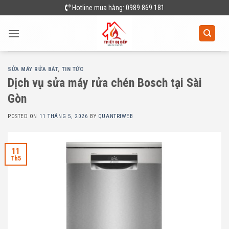
Skip
Hotline mua hàng: 0989.869.181
to
content
SỬA MÁY RỬA BÁT
,
TIN TỨC
Dịch vụ sửa máy rửa chén Bosch tại Sài
Gòn
POSTED ON
11 THÁNG 5, 2026
BY
QUANTRIWEB
11
Th5