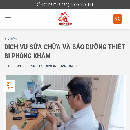
Skip
Hotline mua hàng: 0989.869.181
to
content
TIN TỨC
DỊCH VỤ SỬA CHỮA VÀ BẢO DƯỠNG THIẾT
BỊ PHÒNG KHÁM
POSTED ON
21 THÁNG 12, 2020
BY
QUANTRIWEB
21
Th12