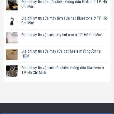
Địa chỉ uy tín sửa nồi chiên không dầu Philips ở TP. Hồ
Chí Minh
Không
có
Địa chỉ uy tín sửa máy làm sữa hạt Bluestone ở TP. Hồ
bình
luận
Chí Minh
ở
Địa
Không
chỉ
có
Địa chỉ uy tín vệ sinh máy hút mùi ở TP. Hồ Chí Minh
uy
bình
tín
luận
Không
sửa
ở
có
nồi
Địa
bình
chiên
chỉ
luận
Địa chỉ uy tín sửa máy rửa bát Miele mất nguồn tại
không
uy
ở
dầu
tín
HCM
Địa
Philips
sửa
chỉ
ở
máy
Không
uy
TP.
làm
có
tín
Địa chỉ uy tín vệ sinh nồi chiên không dầu Klasterin ở
Hồ
sữa
bình
vệ
Chí
hạt
luận
TP. Hồ Chí Minh
sinh
Minh
Bluestone
ở
máy
ở
Địa
Không
hút
TP.
chỉ
có
mùi
Hồ
uy
bình
ở
Chí
tín
luận
TP.
Minh
sửa
ở
Hồ
máy
Địa
Chí
rửa
chỉ
Minh
bát
uy
Miele
tín
mất
vệ
nguồn
sinh