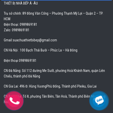
THIẾT BỊ NHÀ BẾP Á -ÂU
Trụ sở chính: 89 Đồng Văn Cống – Phường Thạnh Mỹ Lợi – Quận 2 – TP.
HCM
Điện thoại: 0989869181
Zalo: 0989869181
Gmail:
suachuathietbibep@gmail.com
CN Hà Nội : 100 Bạch Thái Bưởi – Phúc La – Hà Đông
Điện thoại 0989869181
CN Đà Nẵng: Số 112 đường Me Suốt, phường Hoà Khánh Nam, quận Liên
Chiểu, thành phố Đà Nẵng
CN Gia Lai: 496 Đ. Hùng VươngPhù Đổng, Thành phố Pleiku, Gia Lai
CN Biên Hòa: Tổ 8, phường Tân Biên, Tân Hoà, Thành phố Biên Hòa, Đồng
Nai