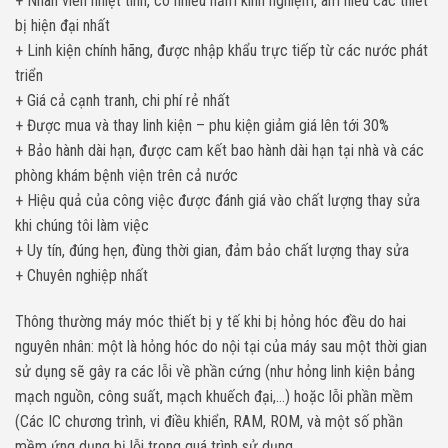
+ Nhân viên nhiệt tình, có nhiều năm kinh nghiệm, am hiểu các thiết
bị hiện đại nhất
+ Linh kiện chính hãng, được nhập khẩu trực tiếp từ các nước phát
triển
+ Giá cả cạnh tranh, chi phí rẻ nhất
+ Được mua và thay linh kiện – phu kiện giảm giá lên tới 30%
+ Bảo hành dài hạn, được cam kết bao hành dài hạn tại nhà và các
phòng khám bệnh viện trên cả nước
+ Hiệu quả của công việc được đánh giá vào chất lượng thay sửa
khi chúng tôi làm việc
+ Uy tín, đúng hẹn, đùng thời gian, đảm bảo chất lượng thay sửa
+ Chuyên nghiệp nhất
Thông thường máy móc thiết bị y tế khi bị hỏng hóc đều do hai
nguyên nhân: một là hỏng hóc do nội tại của máy sau một thời gian
sử dụng sẽ gây ra các lỗi về phần cứng (như hỏng linh kiện bảng
mạch nguồn, công suất, mạch khuếch đại,…) hoặc lỗi phần mềm
(Các IC chương trình, vi điều khiển, RAM, ROM, và một số phần
mềm ứng dụng bị lỗi trong quá trình sử dụng…