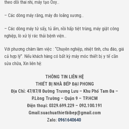
theo dõi thai nhi, máy tạo Oxy…
– Các dòng máy răng, máy đo loãng xương…
– Các dòng máy tử sấy, tủ ấm, nồi hấp tiệt trùng, máy giặt công
nghiệp, lò xử lý rác thải bệnh viện…
Với phương châm làm việc : “Chuyên nghiệp, nhiệt tình, chu đáo, giá
cả hợp lý”. Nếu khách hàng có bất kỳ máy móc thiết bị y tế cần
sửa chữa, Xin liên hệ:
THÔNG TIN LIÊN HỆ
THIẾT BỊ NHÀ BẾP ĐẠI PHONG
Địa Chỉ: 47/87/8 Đường Trương Lưu – Khu Phố Tam Đa –
P.Lòng Trường – Quận 9 – TP.HCM
Điện thoại: 0329.699.229 – 092.100.191
Gmail:suachuathietbibep@gmail.com
Zalo:
0961640640