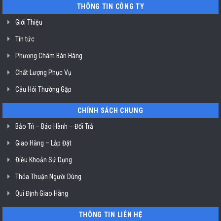
tại
nồi
THÔNG TIN CÔNG TY
HCM
chiên
không
dầu
Giới Thiệu
Klasterin
ở
Tin tức
TP.
Hồ
Chí
Phương Châm Bán Hàng
Minh
Chất Lượng Phục Vụ
Câu Hỏi Thường Gặp
CHÍNH SÁCH CHUNG
Bảo Trì – Bảo Hành – Đổi Trả
Giao Hàng – Lắp Đặt
Điều Khoản Sử Dụng
Thỏa Thuận Người Dùng
Qui Định Giao Hàng
THÔNG TIN LIÊN HỆ