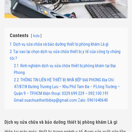
Contents
hide
1
Dịch vụ sửa chữa và bảo dưỡng thiết bị phòng khám Là gì
2
Tại sao lại chọn dịch vụ sửa chữa thiết bị y tế của công ty chúng
tôi ?
2.1
Kinh nghiệm dịch vụ sửa chữa thiết bị phòng khám tại Đại
Phong
2.2
THÔNG TIN LIÊN HỆ THIẾT BỊ NHÀ BẾP ĐẠI PHONG Địa Chỉ:
47/87/8 Đường Trương Lưu – Khu Phố Tam Đa – P.Lòng Trường –
Quận 9 – TP.HCM Điện thoại: 0329.699.229 – 092.100.191
Gmail:suachuathietbibep@gmail.com Zalo: 0961640640
Dịch vụ sửa chữa và bảo dưỡng thiết bị phòng khám Là gì
Hiện tại máy móc, thiết bị trong ngành y tế được sản xuất gắn liền