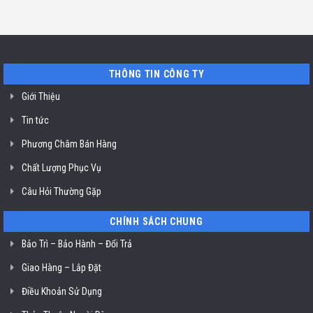
Minh
sửa
ở
Hồ
máy
Địa
Chí
rửa
chỉ
Minh
bát
uy
Miele
tín
mất
vệ
nguồn
sinh
tại
nồi
THÔNG TIN CÔNG TY
HCM
chiên
không
dầu
Giới Thiệu
Klasterin
ở
Tin tức
TP.
Hồ
Chí
Phương Châm Bán Hàng
Minh
Chất Lượng Phục Vụ
Câu Hỏi Thường Gặp
CHÍNH SÁCH CHUNG
Bảo Trì – Bảo Hành – Đổi Trả
Giao Hàng – Lắp Đặt
Điều Khoản Sử Dụng