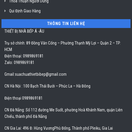
Thỏa Thuận Người Dùng
Qui Định Giao Hàng
THÔNG TIN LIÊN HỆ
THIẾT BỊ NHÀ BẾP Á -ÂU
Trụ sở chính: 89 Đồng Văn Cống – Phường Thạnh Mỹ Lợi – Quận 2 – TP.
HCM
Điện thoại: 0989869181
Zalo: 0989869181
Gmail:
suachuathietbibep@gmail.com
CN Hà Nội : 100 Bạch Thái Bưởi – Phúc La – Hà Đông
Điện thoại 0989869181
CN Đà Nẵng: Số 112 đường Me Suốt, phường Hoà Khánh Nam, quận Liên
Chiểu, thành phố Đà Nẵng
CN Gia Lai: 496 Đ. Hùng VươngPhù Đổng, Thành phố Pleiku, Gia Lai