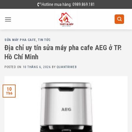
Skip
Hotline mua hàng: 0989.869.181
to
content
SỬA MÁY PHA CAFE
,
TIN TỨC
Địa chỉ uy tín sửa máy pha cafe AEG ở TP.
Hồ Chí Minh
POSTED ON
10 THÁNG 6, 2026
BY
QUANTRIWEB
10
Th6