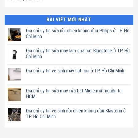
BÀI VIẾT MỚI NHẤT
Địa chỉ uy tín sửa nồi chiên không dầu Philips ở TP. Hồ
Chí Minh
Không
có
Địa chỉ uy tín sửa máy làm sữa hạt Bluestone ở TP. Hồ
bình
luận
Chí Minh
ở
Địa
Không
chỉ
có
Địa chỉ uy tín vệ sinh máy hút mùi ở TP. Hồ Chí Minh
uy
bình
tín
luận
Không
sửa
ở
có
nồi
Địa
bình
chiên
chỉ
luận
Địa chỉ uy tín sửa máy rửa bát Miele mất nguồn tại
không
uy
ở
dầu
tín
HCM
Địa
Philips
sửa
chỉ
ở
máy
Không
uy
TP.
làm
có
tín
Địa chỉ uy tín vệ sinh nồi chiên không dầu Klasterin ở
Hồ
sữa
bình
vệ
Chí
hạt
luận
TP. Hồ Chí Minh
sinh
Minh
Bluestone
ở
máy
ở
Địa
Không
hút
TP.
chỉ
có
mùi
Hồ
uy
bình
ở
Chí
tín
luận
TP.