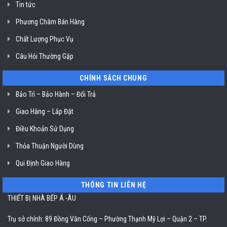
Tin tức
TP.
Hồ
Chí
Phương Châm Bán Hàng
Minh
Chất Lượng Phục Vụ
Câu Hỏi Thường Gặp
CHÍNH SÁCH CHUNG
Bảo Trì – Bảo Hành – Đổi Trả
Giao Hàng – Lắp Đặt
Điều Khoản Sử Dụng
Thỏa Thuận Người Dùng
Qui Định Giao Hàng
THÔNG TIN LIÊN HỆ
THIẾT BỊ NHÀ BẾP Á -ÂU
Trụ sở chính: 89 Đồng Văn Cống – Phường Thạnh Mỹ Lợi – Quận 2 – TP.