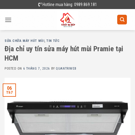
Skip
Hotline mua hàng: 0989.869.181
to
content
SỬA CHỮA MÁY HÚT MÙI
,
TIN TỨC
Địa chỉ uy tín sửa máy hút mùi Pramie tại
HCM
POSTED ON
6 THÁNG 7, 2026
BY
QUANTRIWEB
06
Th7