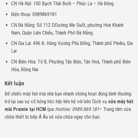
CN Hà Nội: 100 Bạch Thái Bưởi – Phúc La – Hà Đông
Điện thoại: 0989869181
CN Đà Nẵng: Số 112 DDường Me Suốt, phường Hoà Khánh
Nam, Quận Liên Chiểu, Thành Phố Đà Nẵng
CN Gia Lai: 496 Đ. Hùng Vương Phù Đổng, Thành phố Pleiku, Gia
Lai
CN Biên Hòa: Tổ 8, Phường Tân Biên, Tân Hoà, Thành phố Biên
Hòa, Đồng Nai
Kết luận
Để chiếc máy hút mùi nhà bạn nhanh chóng hoạt động bình thường
trở lại sau sự cố hỏng hóc hãy liên hệ với bên Dịch vụ
sửa máy hút
mùi Pramie tại HCM
qua
Hotline: 0989.869.181
– Trung tâm sửa
chữa thiết bị bếp Á Âu sẽ sửa chữa ngay cho bạn.